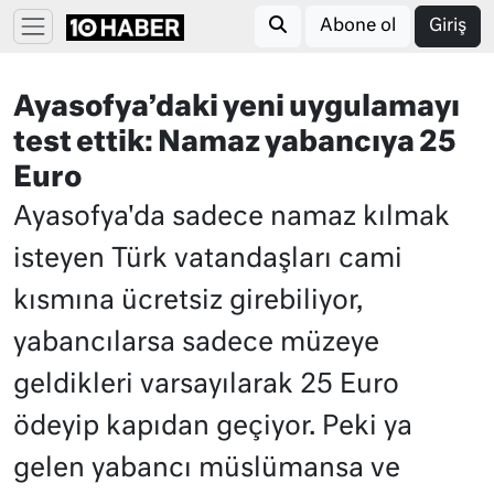
Abone ol
Giriş
Ayasofya’daki yeni uygulamayı
test ettik: Namaz yabancıya 25
Euro
Ayasofya'da sadece namaz kılmak
isteyen Türk vatandaşları cami
kısmına ücretsiz girebiliyor,
yabancılarsa sadece müzeye
geldikleri varsayılarak 25 Euro
ödeyip kapıdan geçiyor. Peki ya
gelen yabancı müslümansa ve