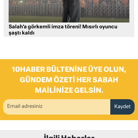
Salah’a görkemli imza töreni! Mısırlı oyuncu
şaştı kaldı
10HABER BÜLTENINE ÜYE OLUN,
GÜNDEM ÖZETI HER SABAH
MAILINIZE GELSIN.
Kaydet