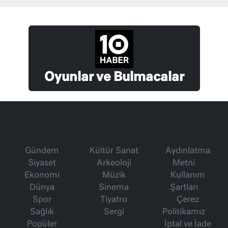
Oyunlar ve Bulmacalar
Gündem
Kültür Sanat
Aydınlatma
Siyaset
Arkeoloji
Metni
Ekonomi
Müzik
Kullanım
Dünya
Sinema
Şartları
Spor
Tiyatro
Çerez
Sağlık
Sergi
Politikamız
Popüler
İptal ve İade