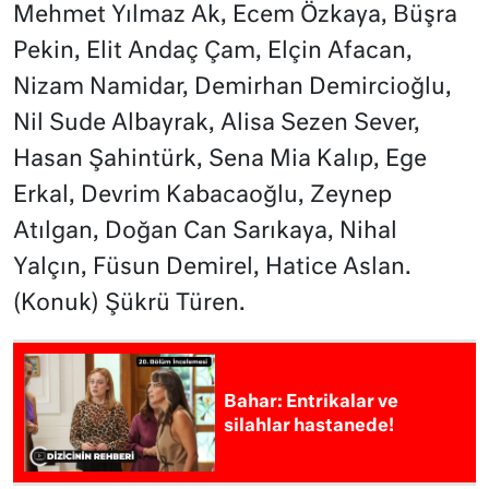
Mehmet Yılmaz Ak, Ecem Özkaya, Büşra
Pekin, Elit Andaç Çam, Elçin Afacan,
Nizam Namidar, Demirhan Demircioğlu,
Nil Sude Albayrak, Alisa Sezen Sever,
Hasan Şahintürk, Sena Mia Kalıp, Ege
Erkal, Devrim Kabacaoğlu, Zeynep
Atılgan, Doğan Can Sarıkaya, Nihal
Yalçın, Füsun Demirel, Hatice Aslan.
(Konuk) Şükrü Türen.
Bahar: Entrikalar ve
silahlar hastanede!