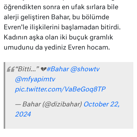
öğrendikten sonra en ufak sırlara bile
alerji geliştiren Bahar, bu bölümde
Evren’le ilişkilerini başlamadan bitirdi.
Kadının aşka olan iki buçuk gramlık
umudunu da yediniz Evren hocam.
“Bitti…” 💔
#Bahar
@showtv
@mfyapimtv
pic.twitter.com/VaBeGoq8TP
— Bahar (@dizibahar)
October 22,
2024