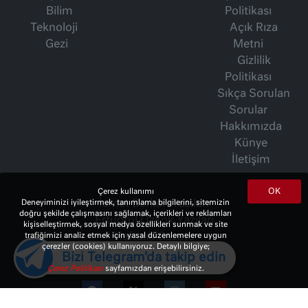
Bilim
Politikası
Teknoloji
Açık Rıza
Gezi
Metni
Gizlilik
Politikası
Sıkça Sorulan
Sorular
Hakkımızda
Künye
İletişim
OK
Çerez kullanımı
Deneyiminizi iyileştirmek, tanımlama bilgilerini, sitemizin
İsmet Berkan Yazıları
doğru şekilde çalışmasını sağlamak, içerikleri ve reklamları
Ertuğrul Özkök Yazıları
kişiselleştirmek, sosyal medya özellikleri sunmak ve site
trafiğimizi analiz etmek için yasal düzenlemelere uygun
Haftalık Gazete
çerezler (cookies) kullanıyoruz. Detaylı bilgiye;
Bizi Telegram'da takip edin
Çerez Politikası
sayfamızdan erişebilirsiniz.