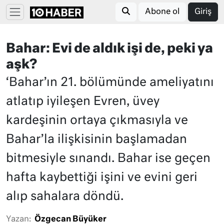
Abone ol
Giriş
Bahar: Evi de aldık işi de, peki ya
aşk?
‘Bahar’ın 21. bölümünde ameliyatını
atlatıp iyileşen Evren, üvey
kardeşinin ortaya çıkmasıyla ve
Bahar’la ilişkisinin başlamadan
bitmesiyle sınandı. Bahar ise geçen
hafta kaybettiği işini ve evini geri
alıp sahalara döndü.
Yazan:
Özgecan Büyüker