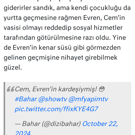
giderirler sandık, ama kendi çocukluğu da
yurtta geçmesine rağmen Evren, Cem’in
vasisi olmayı reddedip sosyal hizmetler
tarafından götürülmesine razı oldu. Yine
de Evren’in kenar süsü gibi görmezden
gelinen geçmişine nihayet girebilmek
güzel.
Cem, Evren’in kardeşiymiş! 😳
#Bahar
@showtv
@mfyapimtv
pic.twitter.com/ffixKYE4G7
— Bahar (@dizibahar)
October 22,
2024