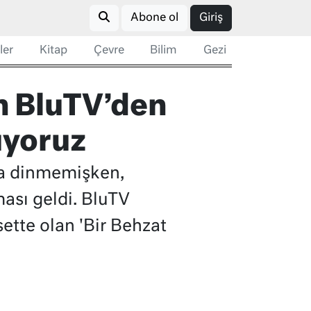
Abone ol
Giriş
ler
Kitap
Çevre
Bilim
Gezi
en BluTV’den
üyoruz
aha dinmemişken,
ası geldi. BluTV
ette olan 'Bir Behzat