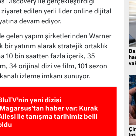
s Discovery ile gerçekleştirdiği
ziyaret edilen yerli lider online dijital
yatına devam ediyor.
de gelen yapım şirketlerinden Warner
bir yatırım alarak stratejik ortaklık
Ba
a 10 bin saatten fazla içerik, 35
has
vak
m, 34 orijinal dizi ve film, 101 sezon
 kanalı izleme imkanı sunuyor.
BluTV’nin yeni dizisi
‘Magarsus’tan haber var: Kurak
Ailesi ile tanışma tarihimiz belli
oldu
Çin
in