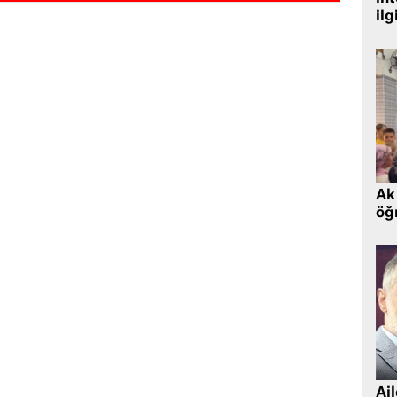
ilg
Ak 
öğr
Ai