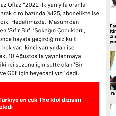
 Oflaz “2022 ilk yarı yıla oranla
tarak ciro bazında %125, abonelikte ise
adık. Hedefimizde, ‘Masum’dan
Fat
 ‘Sıfır Bir’, ‘Sokağın Çocukları’,
iti
zin
a önce hayata geçirdiğimiz kült
yö
mek var. İkinci yarı yıldan ise
ek, 10 Ağustos’ta yayınlanmaya
kinci sezonu için sette olan ‘Bir
ve Gül’ için heyecanlıyız” dedi.
Dü
Türkiye en çok The Idol dizisini
izledi