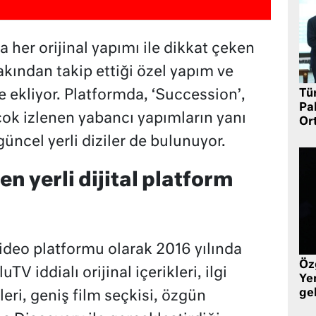
her orijinal yapımı ile dikkat çeken
kından takip ettiği özel yapım ve
 ekliyor. Platformda, ‘Succession’,
Tü
Pa
 çok izlenen yabancı yapımların yanı
Or
 güncel yerli diziler de bulunuyor.
en yerli dijital platform
 video platformu olarak 2016 yılında
Öz
V iddialı orijinal içerikleri, ilgi
Yen
ge
ileri, geniş film seçkisi, özgün