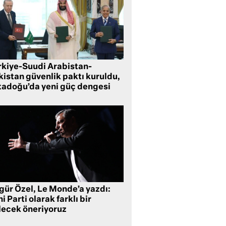
rkiye-Suudi Arabistan-
kistan güvenlik paktı kuruldu,
tadoğu’da yeni güç dengesi
gür Özel, Le Monde’a yazdı:
i Parti olarak farklı bir
lecek öneriyoruz