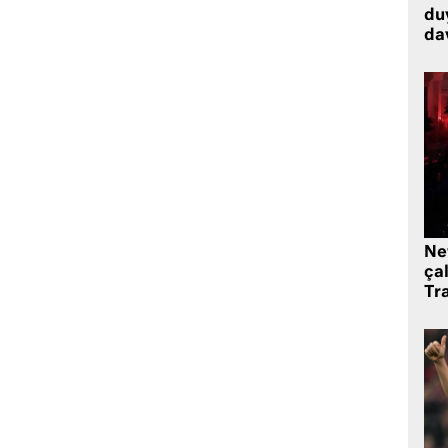
du
dav
Ne
çal
Tr