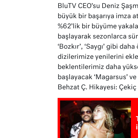
BluTV CEO’su Deniz Şaşmaz
büyük bir başarıya imza a
%62’lik bir büyüme yakal
başlayarak sezonlarca süren
‘Bozkır’, ‘Saygı’ gibi dah
dizilerimize yenilerini ekle
beklentilerimiz daha yüks
başlayacak ‘Magarsus’ ve i
Behzat Ç. Hikayesi: Çekiç 