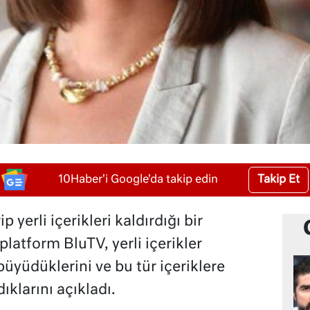
Takip Et
10Haber'i Google'da takip edin
p yerli içerikleri kaldırdığı bir
platform BluTV, yerli içerikler
üyüdüklerini ve bu tür içeriklere
ıklarını açıkladı.