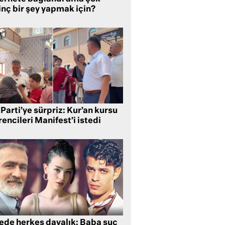
inç bir şey yapmak için?
Parti’ye sürpriz: Kur’an kursu
encileri Manifest’i istedi
lede herkes davalık: Baba suç