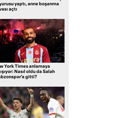
yurusu yaptı, anne boşanma
ası açtı
w York Times anlamaya
ışıyor: Nasıl oldu da Salah
abzonspor’a gitti?