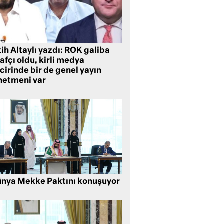
ih Altaylı yazdı: ROK galiba
rafçı oldu, kirli medya
cirinde bir de genel yayın
netmeni var
nya Mekke Paktını konuşuyor