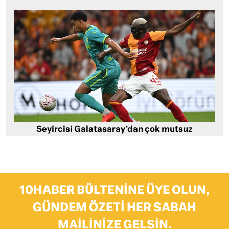
Seyircisi Galatasaray’dan çok mutsuz
10HABER BÜLTENINE ÜYE OLUN,
GÜNDEM ÖZETI HER SABAH
MAILINIZE GELSIN.