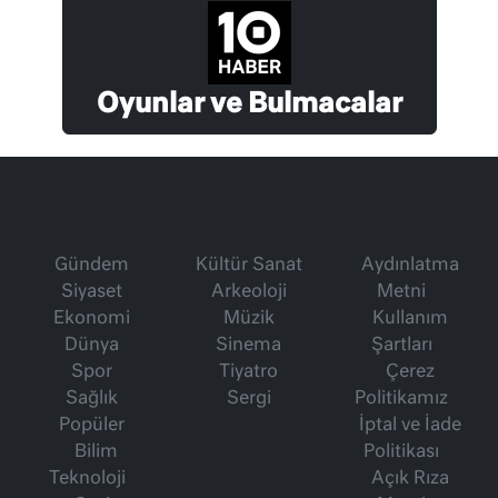
Oyunlar ve Bulmacalar
Gündem
Kültür Sanat
Aydınlatma
Siyaset
Arkeoloji
Metni
Ekonomi
Müzik
Kullanım
Dünya
Sinema
Şartları
Spor
Tiyatro
Çerez
Sağlık
Sergi
Politikamız
Popüler
İptal ve İade
Bilim
Politikası
Teknoloji
Açık Rıza