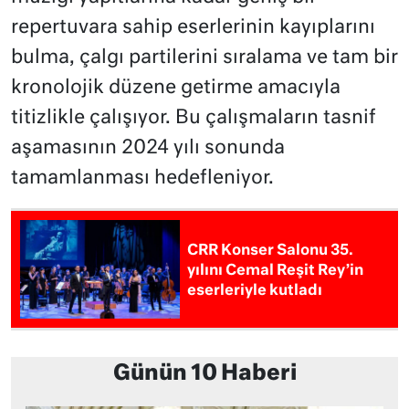
repertuvara sahip eserlerinin kayıplarını
bulma, çalgı partilerini sıralama ve tam bir
kronolojik düzene getirme amacıyla
titizlikle çalışıyor. Bu çalışmaların tasnif
aşamasının 2024 yılı sonunda
tamamlanması hedefleniyor.
CRR Konser Salonu 35.
yılını Cemal Reşit Rey’in
eserleriyle kutladı
Günün 10 Haberi