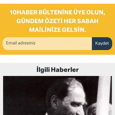
10HABER BÜLTENINE ÜYE OLUN,
GÜNDEM ÖZETI HER SABAH
MAILINIZE GELSIN.
Kaydet
İlgili Haberler