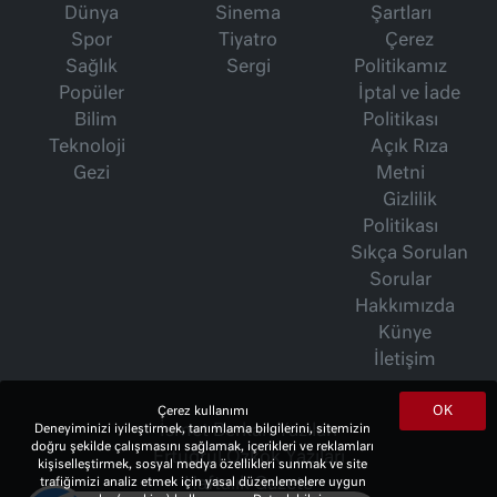
Dünya
Sinema
Şartları
Spor
Tiyatro
Çerez
Sağlık
Sergi
Politikamız
Popüler
İptal ve İade
Bilim
Politikası
Teknoloji
Açık Rıza
Gezi
Metni
Gizlilik
Politikası
Sıkça Sorulan
Sorular
Hakkımızda
Künye
İletişim
OK
Çerez kullanımı
İsmet Berkan Yazıları
Deneyiminizi iyileştirmek, tanımlama bilgilerini, sitemizin
doğru şekilde çalışmasını sağlamak, içerikleri ve reklamları
Ertuğrul Özkök Yazıları
kişiselleştirmek, sosyal medya özellikleri sunmak ve site
Haftalık Gazete
trafiğimizi analiz etmek için yasal düzenlemelere uygun