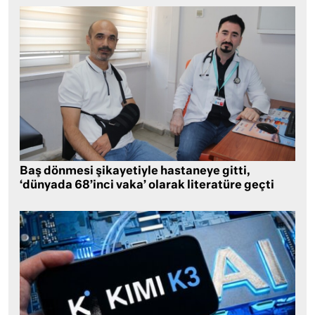
Baş dönmesi şikayetiyle hastaneye gitti,
‘dünyada 68’inci vaka’ olarak literatüre geçti