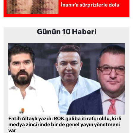
İnanır’a sürprizlerle dolu
Günün 10 Haberi
Fatih Altaylı yazdı: ROK galiba itirafçı oldu, kirli
medya zincirinde bir de genel yayın yönetmeni
var