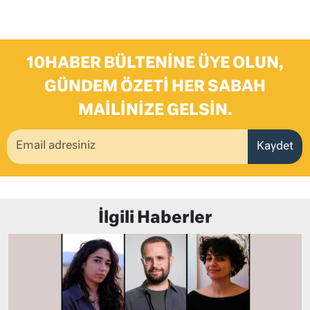
10HABER BÜLTENINE ÜYE OLUN,
GÜNDEM ÖZETI HER SABAH
MAILINIZE GELSIN.
Kaydet
İlgili Haberler