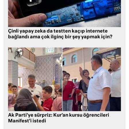
Çinli yapay zeka da testten kaçıp internete
bağlandı ama çok ilginç bir şey yapmak için?
Ak Parti’ye sürpriz: Kur’an kursu öğrencileri
Manifest’i istedi