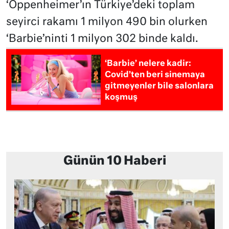
‘Oppenheimer’ın Türkiye’deki toplam
seyirci rakamı 1 milyon 490 bin olurken
‘Barbie’ninti 1 milyon 302 binde kaldı.
‘Barbie’ nelere kadir:
Covid’ten beri sinemaya
gitmeyenler bile salonlara
koşmuş
Günün 10 Haberi