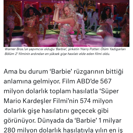
Warner Bros.’un yapımcısı olduğu ‘Barbie’, şirketin ‘Harry Potter: Ölüm Yadigarları
Bölüm 2’ filminin ardından en yüksek gişe hasılatı elde eden filmi oldu.
Ama bu durum ‘Barbie’ rüzgarının bittiği
anlamına gelmiyor. Film ABD’de 567
milyon dolarlık toplam hasılatla ‘Süper
Mario Kardeşler Filmi’nin 574 milyon
dolarlık gişe hasılatını geçecek gibi
görünüyor. Dünyada da ‘Barbie’ 1 milyar
280 milyon dolarlık hasılatıyla yılın en iş