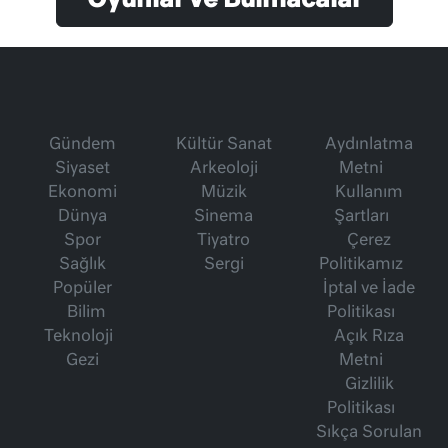
Oyunlar ve Bulmacalar
Gündem
Kültür Sanat
Aydınlatma
Siyaset
Arkeoloji
Metni
Ekonomi
Müzik
Kullanım
Dünya
Sinema
Şartları
Spor
Tiyatro
Çerez
Sağlık
Sergi
Politikamız
Popüler
İptal ve İade
Bilim
Politikası
Teknoloji
Açık Rıza
Gezi
Metni
Gizlilik
Politikası
Sıkça Sorulan