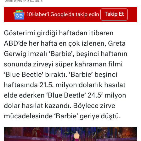
'Blue Beetle'a bıraktı.
Takip Et
10Haber'i Google'da takip edin
Gösterimi girdiği haftadan itibaren
ABD’de her hafta en çok izlenen, Greta
Gerwig imzalı ‘Barbie’, beşinci haftanın
sonunda zirveyi süper kahraman filmi
‘Blue Beetle’ bıraktı. ‘Barbie’ beşinci
haftasında 21.5. milyon dolarlık hasılat
elde ederken ‘Blue Beetle’ 24.5′ milyon
dolar hasılat kazandı. Böylece zirve
mücadelesinde ‘Barbie’ geriye düştü.