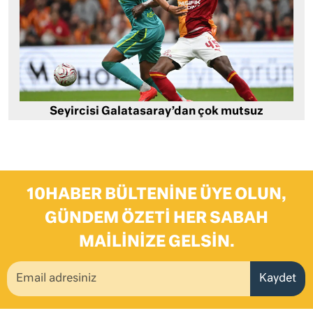
Seyircisi Galatasaray’dan çok mutsuz
10HABER BÜLTENINE ÜYE OLUN,
GÜNDEM ÖZETI HER SABAH
MAILINIZE GELSIN.
Kaydet