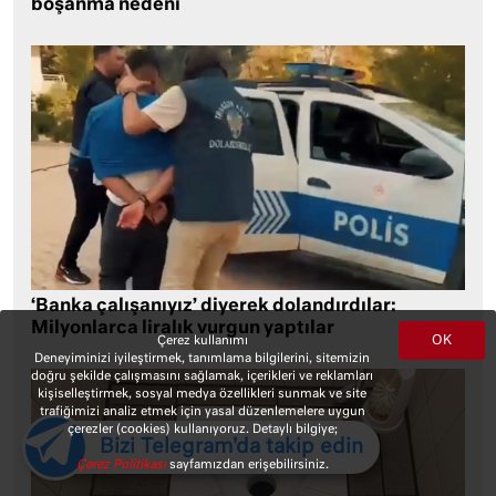
boşanma nedeni
‘Banka çalışanıyız’ diyerek dolandırdılar:
Milyonlarca liralık vurgun yaptılar
OK
Çerez kullanımı
Deneyiminizi iyileştirmek, tanımlama bilgilerini, sitemizin
doğru şekilde çalışmasını sağlamak, içerikleri ve reklamları
kişiselleştirmek, sosyal medya özellikleri sunmak ve site
trafiğimizi analiz etmek için yasal düzenlemelere uygun
çerezler (cookies) kullanıyoruz. Detaylı bilgiye;
Bizi Telegram'da takip edin
Çerez Politikası
sayfamızdan erişebilirsiniz.