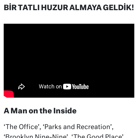
BİR TATLI HUZUR ALMAYA GELDİK!
A Man on the Inside
‘The Office’, ‘Parks and Recreation’,
‘Brooklyn Nine-Nine’, ‘The Good Place’