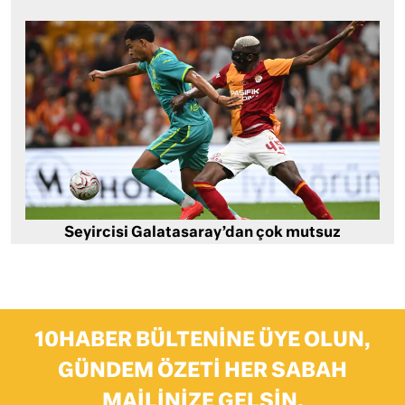
Seyircisi Galatasaray’dan çok mutsuz
10HABER BÜLTENINE ÜYE OLUN,
GÜNDEM ÖZETI HER SABAH
MAILINIZE GELSIN.