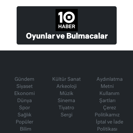
Oyunlar ve Bulmacalar
Gündem
Kültür Sanat
Aydınlatma
Siyaset
Arkeoloji
Metni
Ekonomi
Müzik
Kullanım
Dünya
Sinema
Şartları
Spor
Tiyatro
Çerez
Sağlık
Sergi
Politikamız
Popüler
İptal ve İade
Bilim
Politikası