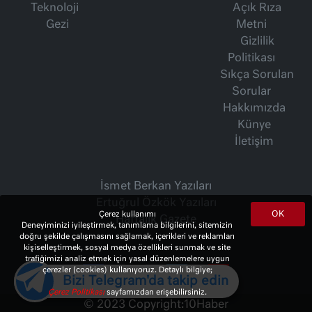
Teknoloji
Açık Rıza
Gezi
Metni
Gizlilik
Politikası
Sıkça Sorulan
Sorular
Hakkımızda
Künye
İletişim
İsmet Berkan Yazıları
Ertuğrul Özkök Yazıları
OK
Çerez kullanımı
Haftalık Gazete
Deneyiminizi iyileştirmek, tanımlama bilgilerini, sitemizin
doğru şekilde çalışmasını sağlamak, içerikleri ve reklamları
kişiselleştirmek, sosyal medya özellikleri sunmak ve site
trafiğimizi analiz etmek için yasal düzenlemelere uygun
çerezler (cookies) kullanıyoruz. Detaylı bilgiye;
Bizi Telegram'da takip edin
Çerez Politikası
sayfamızdan erişebilirsiniz.
© 2023 Copyright:
10Haber