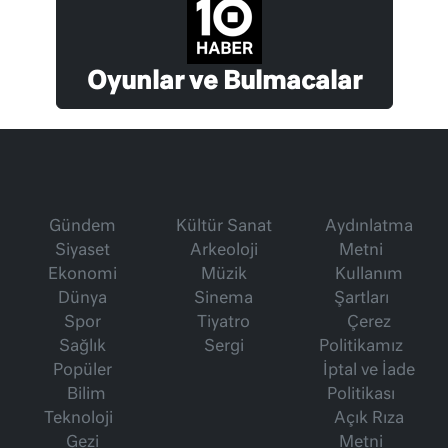
Oyunlar ve Bulmacalar
Gündem
Kültür Sanat
Aydınlatma
Siyaset
Arkeoloji
Metni
Ekonomi
Müzik
Kullanım
Dünya
Sinema
Şartları
Spor
Tiyatro
Çerez
Sağlık
Sergi
Politikamız
Popüler
İptal ve İade
Bilim
Politikası
Teknoloji
Açık Rıza
Gezi
Metni