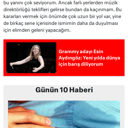
bu yanını çok seviyorum. Ancak farlı yerlerden müzik
direktörlüğü teklifleri gelirse bundan da kaçınmam. Bu
kararları vermek için önümde çok uzun bir yol var, yine
de birkaç sene içerisinde ismimin daha da duyulması
için elimden geleni yapacağım.
Grammy adayı Esin
Aydıngöz: Yeni yılda dünya
için barış diliyorum
Günün 10 Haberi