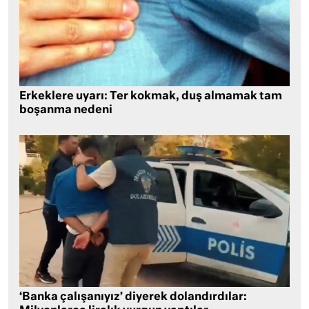
Erkeklere uyarı: Ter kokmak, duş almamak tam
boşanma nedeni
‘Banka çalışanıyız’ diyerek dolandırdılar: