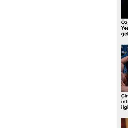
Öz
Yen
ge
Çin
in
ilg