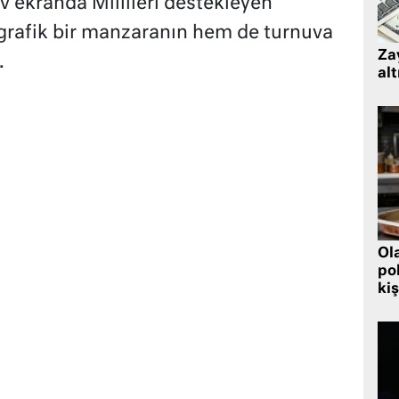
 ekranda Millileri destekleyen
grafik bir manzaranın hem de turnuva
Zay
.
alt
Ol
pol
kiş