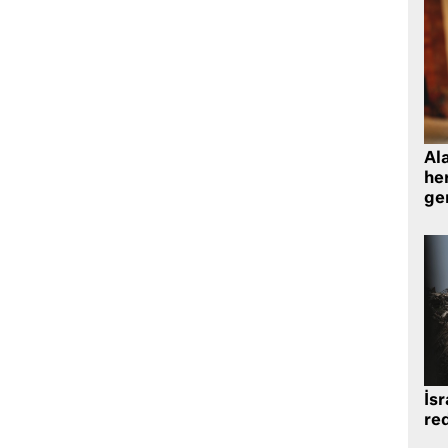
Al
her
gen
İsr
re