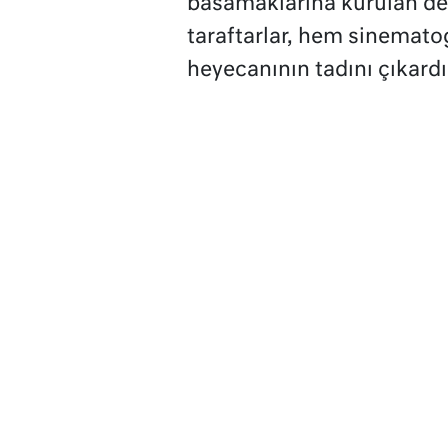
basamaklarına kurulan dev
taraftarlar, hem sinemato
heyecanının tadını çıkardı