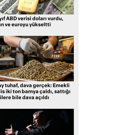
ıf ABD verisi doları vurdu,
ın ve euroyu yükseltti
ay tuhaf, dava gerçek: Emekli
is iki ton bamya çaldı, sattığı
ilere bile dava açıldı