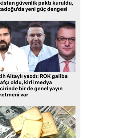
kistan güvenlik paktı kuruldu,
tadoğu’da yeni güç dengesi
ih Altaylı yazdı: ROK galiba
rafçı oldu, kirli medya
cirinde bir de genel yayın
netmeni var