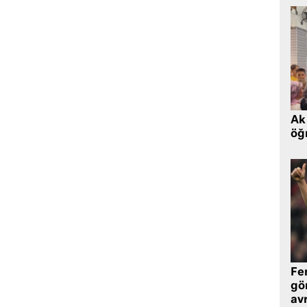
Ak 
öğr
Fe
gö
avr