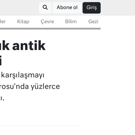
Abone ol
Giriş
ler
Kitap
Çevre
Bilim
Gezi
ık antik
i
 karşılaşmayı
trosu'nda yüzlerce
ı.