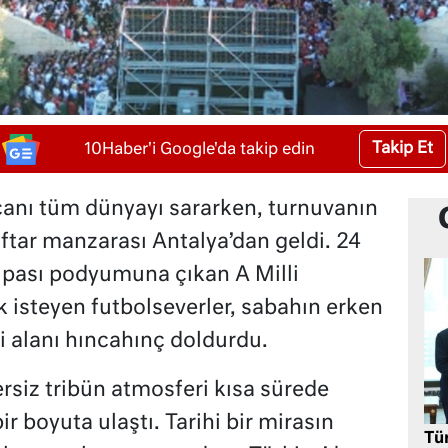
Takip Et
10Haber'i Google'da takip edin
nı tüm dünyayı sararken, turnuvanın
aftar manzarası Antalya’dan geldi. 24
upası podyumuna çıkan A Milli
isteyen futbolseverler, sabahın erken
hi alanı hıncahınç doldurdu.
rsiz tribün atmosferi kısa sürede
ir boyuta ulaştı. Tarihi bir mirasın
Tü