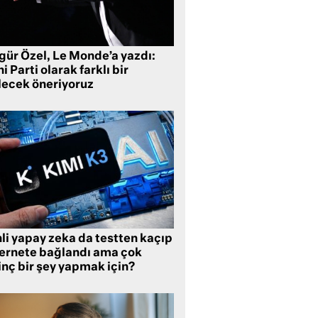
gür Özel, Le Monde’a yazdı:
i Parti olarak farklı bir
lecek öneriyoruz
li yapay zeka da testten kaçıp
ternete bağlandı ama çok
inç bir şey yapmak için?