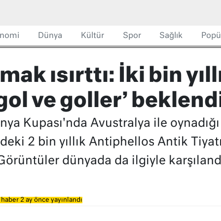
nomi
Dünya
Kültür
Spor
Sağlık
Popü
k ısırttı: İki bin yıll
gol ve goller’ beklend
nya Kupası'nda Avustralya ile oynadığı
deki 2 bin yıllık Antiphellos Antik Tiya
 Görüntüler dünyada da ilgiyle karşıland
 haber 2 ay önce yayınlandı