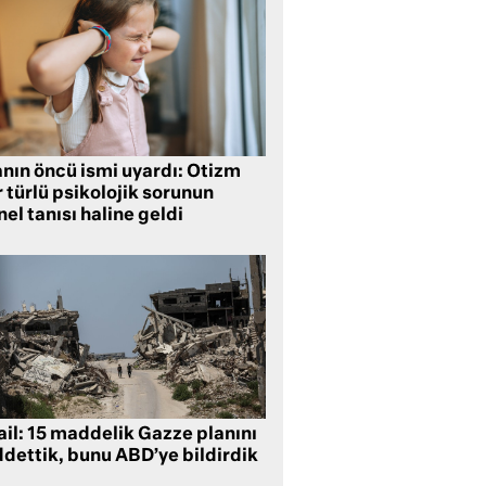
anın öncü ismi uyardı: Otizm
 türlü psikolojik sorunun
el tanısı haline geldi
ail: 15 maddelik Gazze planını
ddettik, bunu ABD’ye bildirdik