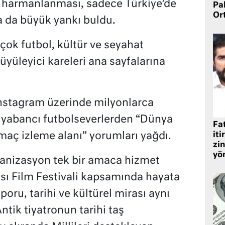
 harmanlanması, sadece Türkiye’de
Pa
Or
a da büyük yankı buldu.
ok futbol, kültür ve seyahat
yüleyici kareleri ana sayfalarına
 Instagram üzerinde milyonlarca
 yabancı futbolseverlerden “Dünya
Fat
iti
maç izleme alanı” yorumları yağdı.
zin
yö
anizasyon tek bir amaca hizmet
sı Film Festivali kapsamında hayata
sporu, tarihi ve kültürel mirası aynı
ntik tiyatronun tarihi taş