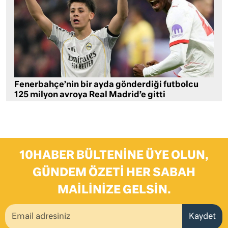
Fenerbahçe’nin bir ayda gönderdiği futbolcu
125 milyon avroya Real Madrid’e gitti
10HABER BÜLTENINE ÜYE OLUN,
GÜNDEM ÖZETI HER SABAH
MAILINIZE GELSIN.
Kaydet