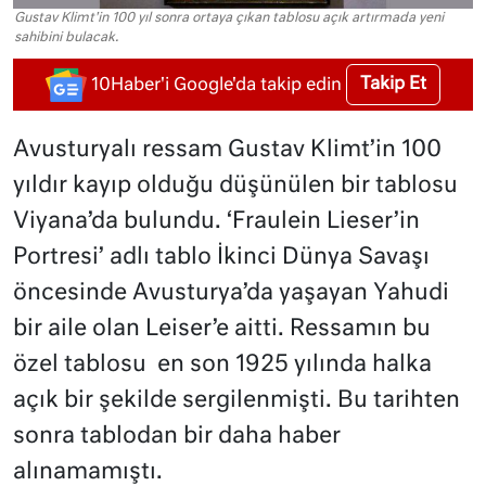
Gustav Klimt'in 100 yıl sonra ortaya çıkan tablosu açık artırmada yeni
sahibini bulacak.
Takip Et
10Haber'i Google'da takip edin
Avusturyalı ressam Gustav Klimt’in 100
yıldır kayıp olduğu düşünülen bir tablosu
Viyana’da bulundu. ‘Fraulein Lieser’in
Portresi’ adlı tablo İkinci Dünya Savaşı
öncesinde Avusturya’da yaşayan Yahudi
bir aile olan Leiser’e aitti. Ressamın bu
özel tablosu en son 1925 yılında halka
açık bir şekilde sergilenmişti. Bu tarihten
sonra tablodan bir daha haber
alınamamıştı.