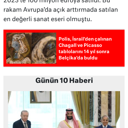
2023’te 100 milyon euroya satıldı. Bu
rakam Avrupa’da açık arttırmada satılan
en değerli sanat eseri olmuştu.
Polis, İsrail’den çalınan
Chagall ve Picasso
tablolarını 14 yıl sonra
Belçika’da buldu
Günün 10 Haberi