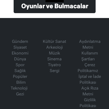
Oyunlar ve Bulmacalar
Gündem
Kültür Sanat
Aydınlatma
Siyaset
Arkeoloji
Metni
Ekonomi
Müzik
Kullanım
Dünya
Sinema
Şartları
Spor
Tiyatro
Çerez
Sağlık
Sergi
Politikamız
Popüler
İptal ve İade
Bilim
Politikası
Teknoloji
Açık Rıza
Gezi
Metni
Gizlilik
Politikası