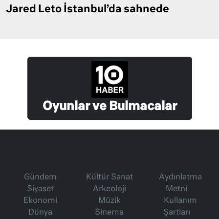
Jared Leto İstanbul’da sahnede
Oyunlar ve Bulmacalar
Gündem
Kültür Sanat
Aydınlatma
Siyaset
Arkeoloji
Metni
Ekonomi
Müzik
Kullanım
Dünya
Sinema
Şartları