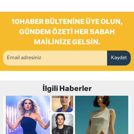
10HABER BÜLTENINE ÜYE OLUN,
GÜNDEM ÖZETI HER SABAH
MAILINIZE GELSIN.
Kaydet
İlgili Haberler