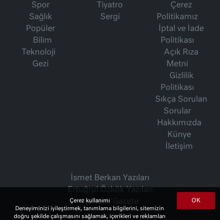
Spor
Tiyatro
Çerez
Sağlık
Sergi
Politikamız
Popüler
İptal ve İade
Bilim
Politikası
Teknoloji
Açık Rıza
Gezi
Metni
Gizlilik
Politikası
Sıkça Sorulan
Sorular
Hakkımızda
Künye
İletişim
İsmet Berkan Yazıları
Ertuğrul Özkök Yazıları
OK
Çerez kullanımı
Haftalık Gazete
Deneyiminizi iyileştirmek, tanımlama bilgilerini, sitemizin
doğru şekilde çalışmasını sağlamak, içerikleri ve reklamları