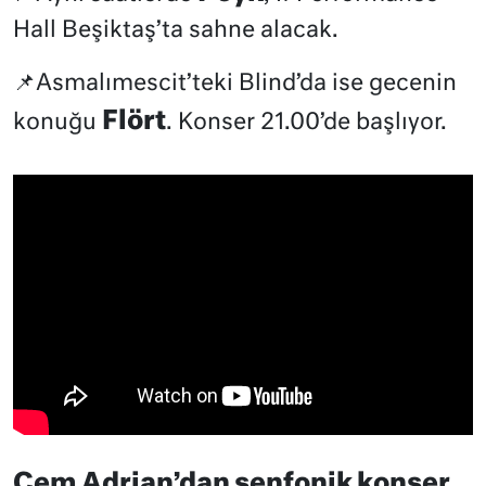
Hall Beşiktaş’ta sahne alacak.
📌Asmalımescit’teki Blind’da ise gecenin
Flört
konuğu
. Konser 21.00’de başlıyor.
Cem Adrian’dan senfonik konser