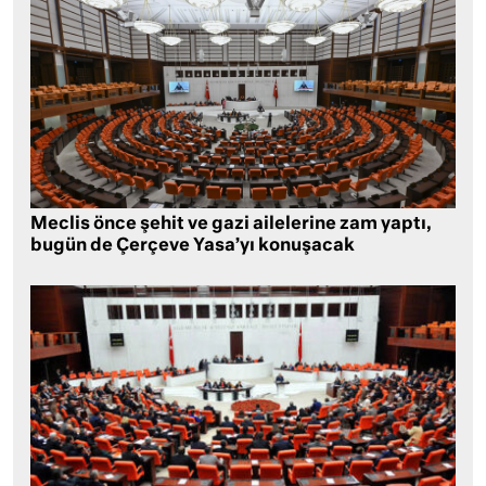
Meclis önce şehit ve gazi ailelerine zam yaptı,
bugün de Çerçeve Yasa’yı konuşacak