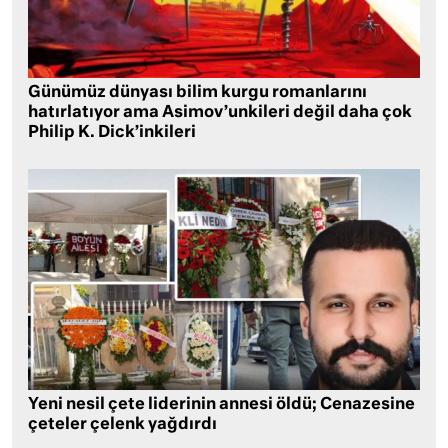
Günümüz dünyası bilim kurgu romanlarını
hatırlatıyor ama Asimov’unkileri değil daha çok
Philip K. Dick’inkileri
Yeni nesil çete liderinin annesi öldü; Cenazesine
çeteler çelenk yağdırdı