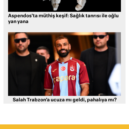
Aspendos’ta müthiş keşif: Sağlık tanrısı ile oğlu
yan yana
Salah Trabzon’a ucuza mı geldi, pahalıya mı?