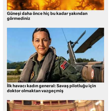
Güneşi daha önce hiç bu kadar yakından
görmediniz
İlk havacı kadın general: Savaş pilotluğu için
doktor olmaktan vazgeçmiş