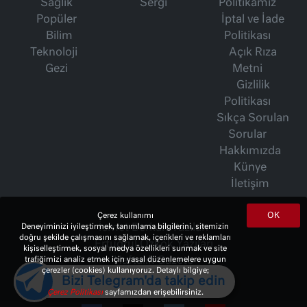
Sağlık
Sergi
Politikamız
Popüler
İptal ve İade
Bilim
Politikası
Teknoloji
Açık Rıza
Gezi
Metni
Gizlilik
Politikası
Sıkça Sorulan
Sorular
Hakkımızda
Künye
İletişim
OK
Çerez kullanımı
İsmet Berkan Yazıları
Deneyiminizi iyileştirmek, tanımlama bilgilerini, sitemizin
doğru şekilde çalışmasını sağlamak, içerikleri ve reklamları
Ertuğrul Özkök Yazıları
kişiselleştirmek, sosyal medya özellikleri sunmak ve site
Haftalık Gazete
trafiğimizi analiz etmek için yasal düzenlemelere uygun
çerezler (cookies) kullanıyoruz. Detaylı bilgiye;
Bizi Telegram'da takip edin
Çerez Politikası
sayfamızdan erişebilirsiniz.