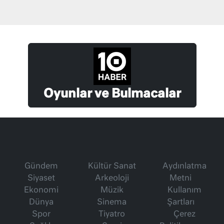
Oyunlar ve Bulmacalar
Gündem
Kültür Sanat
Aydınlatma
Siyaset
Arkeoloji
Metni
Ekonomi
Müzik
Kullanım
Dünya
Sinema
Şartları
Spor
Tiyatro
Çerez