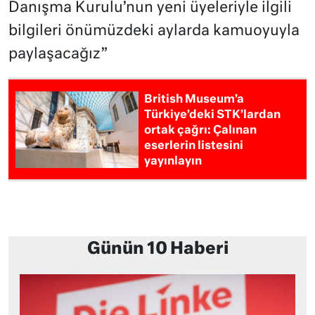
Danışma Kurulu’nun yeni üyeleriyle ilgili
bilgileri önümüzdeki aylarda kamuoyuyla
paylaşacağız”
British Museum’a
Türkiye’deki STK’lardan
ortak çağrı: Çalınan
eserlerin listesini
yayınlayın
Günün 10 Haberi