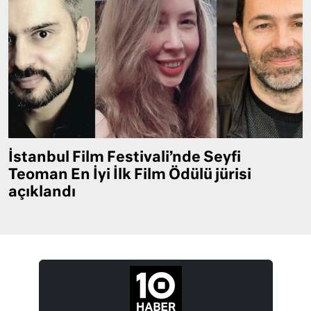
İstanbul Film Festivali’nde Seyfi
Teoman En İyi İlk Film Ödülü jürisi
açıklandı