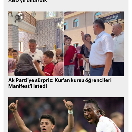
ABD’ye bildirdik
Ak Parti’ye sürpriz: Kur’an kursu öğrencileri
Manifest’i istedi