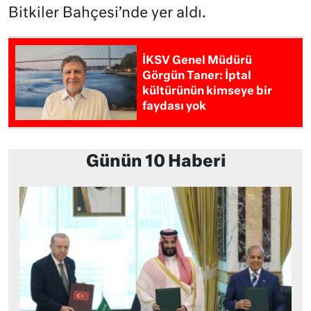
Bitkiler Bahçesi’nde yer aldı.
İKSV Genel Müdürü
Görgün Taner: İptal
kültürünün kimseye bir
faydası yok
Günün 10 Haberi