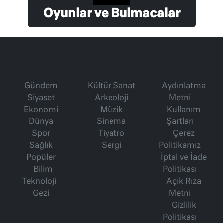
Oyunlar ve Bulmacalar
Gündem
Kültür Sanat
Aydınlatma
Siyaset
Arkeoloji
Metni
Ekonomi
Müzik
Kullanım
Dünya
Sinema
Şartları
Spor
Tiyatro
Çerez
Sağlık
Sergi
Politikamız
Popüler
İptal ve İade
Bilim
Politikası
Teknoloji
Açık Rıza
Gezi
Metni
Gizlilik
Politikası