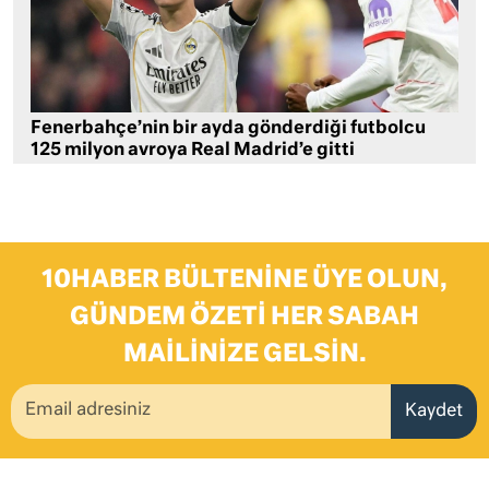
Fenerbahçe’nin bir ayda gönderdiği futbolcu
125 milyon avroya Real Madrid’e gitti
10HABER BÜLTENINE ÜYE OLUN,
GÜNDEM ÖZETI HER SABAH
MAILINIZE GELSIN.
Kaydet