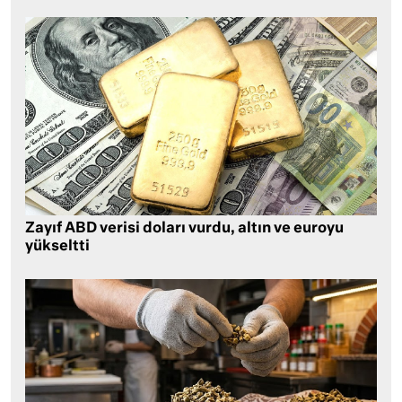
Zayıf ABD verisi doları vurdu, altın ve euroyu
yükseltti