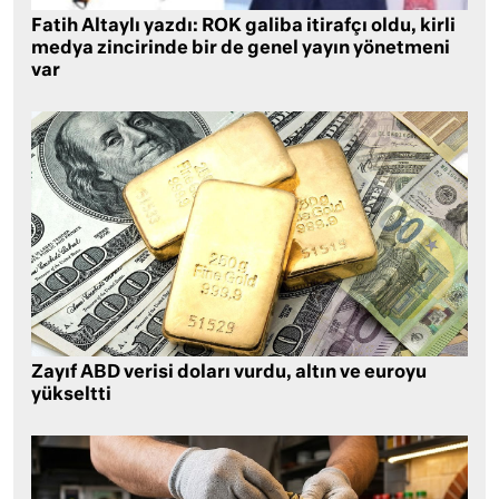
Fatih Altaylı yazdı: ROK galiba itirafçı oldu, kirli
medya zincirinde bir de genel yayın yönetmeni
var
Zayıf ABD verisi doları vurdu, altın ve euroyu
yükseltti