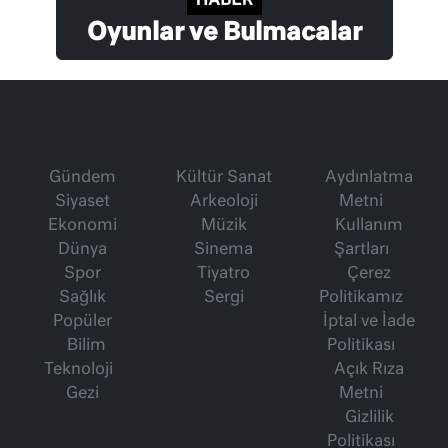
Oyunlar ve Bulmacalar
Gündem
Kültür Sanat
Aydınlatma
Siyaset
Arkeoloji
Metni
Ekonomi
Müzik
Kullanım
Dünya
Sinema
Şartları
Spor
Tiyatro
Çerez
Sağlık
Sergi
Politikamız
Popüler
İptal ve İade
Bilim
Politikası
Teknoloji
Açık Rıza
Gezi
Metni
Gizlilik
Politikası