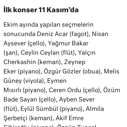
İlk konser 11 Kasım’da
Ekim ayında yapılan seçmelerin
sonucunda Deniz Acar (fagot), Nisan
Aysever (çello), Yağmur Bakar
(şan), Ceylin Ceylan (flüt), Yalçın
Cherkashin (keman), Zeynep
Eker (piyano), Özgür Gözler (obua), Melis
Güney (viyola), Eymen
Mısırlı (piyano), Ceren Ordu (çello), Özüm
Bade Sayan (çello), Ayben Sever
(flüt), Eylül Sümbül (piyano), Almila
Şerbetçi (keman), Akif Emre