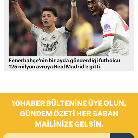
Fenerbahçe’nin bir ayda gönderdiği futbolcu
125 milyon avroya Real Madrid’e gitti
10HABER BÜLTENINE ÜYE OLUN,
GÜNDEM ÖZETI HER SABAH
MAILINIZE GELSIN.