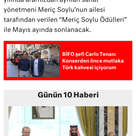
yılında aramızdan ayrılan sanat
yönetmeni Meriç Soylu’nun ailesi
tarafından verilen “Meriç Soylu Ödülleri”
ile Mayıs ayında sonlanacak.
BİFO şefi Carlo Tenan:
Konserden önce mutlaka
Türk kahvesi içiyorum
Günün 10 Haberi