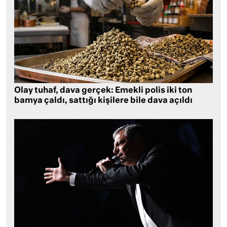
Olay tuhaf, dava gerçek: Emekli polis iki ton
bamya çaldı, sattığı kişilere bile dava açıldı