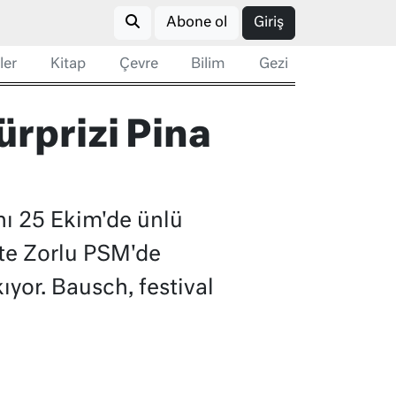
Abone ol
Giriş
ler
Kitap
Çevre
Bilim
Gezi
sürprizi Pina
ını 25 Ekim'de ünlü
ste Zorlu PSM'de
ıyor. Bausch, festival