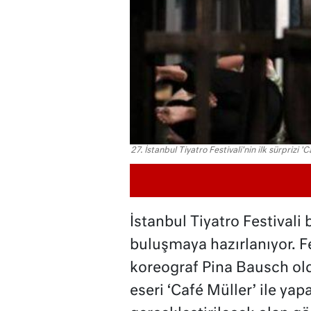
27. İstanbul Tiyatro Festivali'nin ilk sürprizi 'C
İstanbul Tiyatro Festivali
buluşmaya hazırlanıyor. Fe
koreograf Pina Bausch oldu
eseri ‘Café Müller’ ile ya