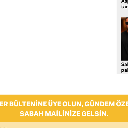
As
tan
Sa
pa
ER BÜLTENINE ÜYE OLUN, GÜNDEM ÖZE
SABAH MAILINIZE GELSIN.