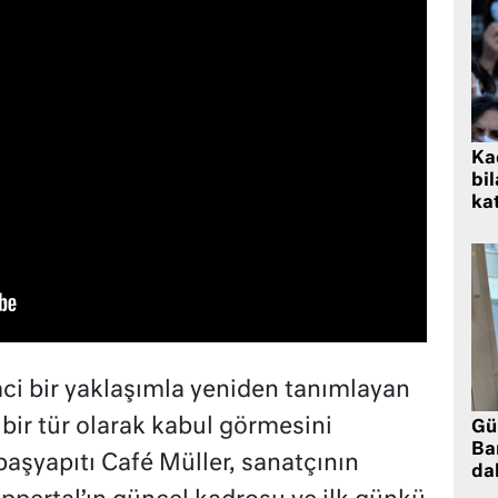
Kad
bil
kat
mci bir yaklaşımla yeniden tanımlayan
bir tür olarak kabul görmesini
Gü
Ba
aşyapıtı Café Müller, sanatçının
da