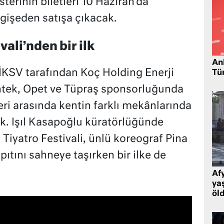
terinin biletleri 10 Haziran’da
gişeden satışa çıkacak.
vali’nden bir ilk
Ank
, İKSV tarafından Koç Holding Enerji
Tü
Entek, Opet ve Tüpraş sponsorluğunda
eri arasında kentin farklı mekânlarında
ak. Işıl Kasapoğlu küratörlüğünde
Tiyatro Festivali, ünlü koreograf Pina
tını sahneye taşırken bir ilke de
Af
ya
öl