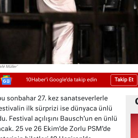
afé Müller'
Takip Et
10Haber'i Google'da takip edin
 bu sonbahar 27. kez sanatseverlerle
stivalin ilk sürprizi ise dünyaca ünlü
. Festival açılışını Bausch’un en ünlü
pacak. 25 ve 26 Ekim’de Zorlu PSM’de