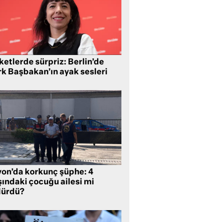
etlerde sürpriz: Berlin’de
rk Başbakan’ın ayak sesleri
yon’da korkunç şüphe: 4
şındaki çocuğu ailesi mi
dürdü?