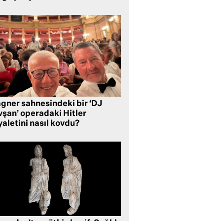
gner sahnesindeki bir ‘DJ
vşan’ operadaki Hitler
aletini nasıl kovdu?