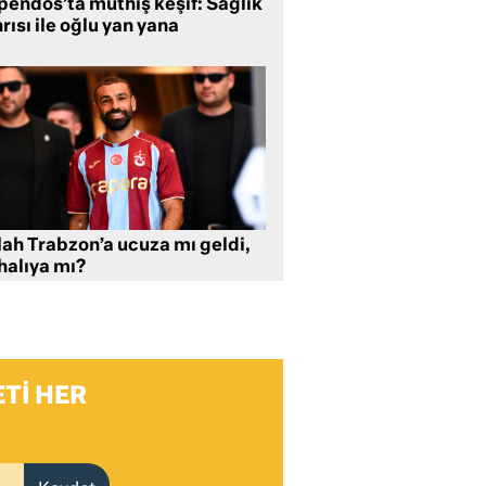
pendos’ta müthiş keşif: Sağlık
rısı ile oğlu yan yana
lah Trabzon’a ucuza mı geldi,
halıya mı?
TI HER