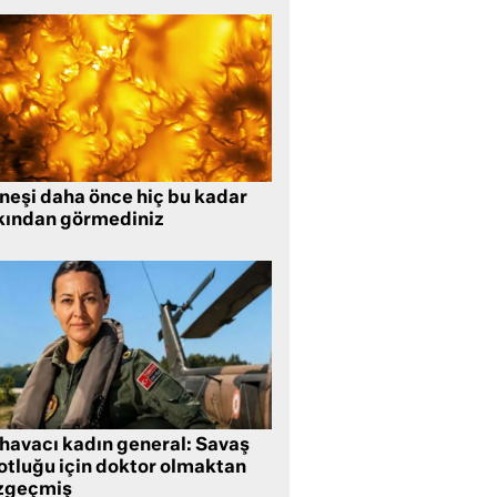
neşi daha önce hiç bu kadar
kından görmediniz
 havacı kadın general: Savaş
lotluğu için doktor olmaktan
zgeçmiş