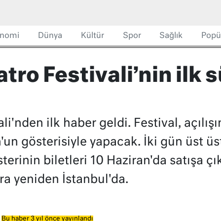
nomi
Dünya
Kültür
Spor
Sağlık
Popü
tro Festivali’nin ilk 
ali'nden ilk haber geldi. Festival, açılış
un gösterisiyle yapacak. İki gün üst ü
rinin biletleri 10 Haziran'da satışa çık
a yeniden İstanbul'da.
Bu haber 3 yıl önce yayınlandı