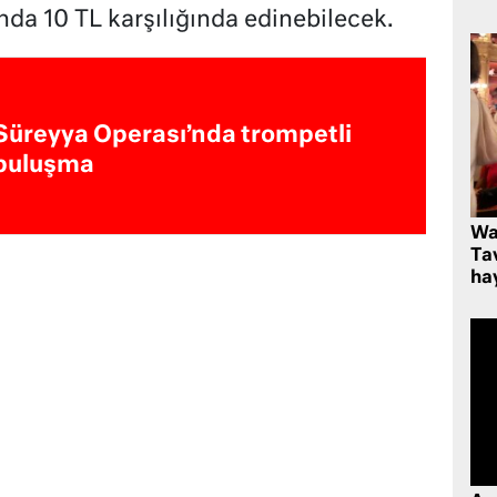
a 10 TL karşılığında edinebilecek.
Süreyya Operası’nda trompetli
buluşma
Wa
Ta
hay