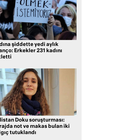
ına şiddette yedi aylık
anço: Erkekler 231 kadını
letti
listan Doku soruşturması:
rajda not ve makas bulan iki
lgıç tutuklandı