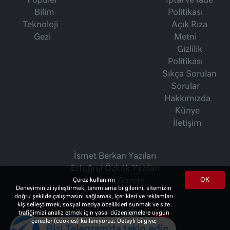
Popüler
İptal ve İade
Bilim
Politikası
Teknoloji
Açık Rıza
Gezi
Metni
Gizlilik
Politikası
Sıkça Sorulan
Sorular
Hakkımızda
Künye
İletişim
İsmet Berkan Yazıları
Ertuğrul Özkök Yazıları
OK
Haftalık Gazete
Çerez kullanımı
Deneyiminizi iyileştirmek, tanımlama bilgilerini, sitemizin
doğru şekilde çalışmasını sağlamak, içerikleri ve reklamları
kişiselleştirmek, sosyal medya özellikleri sunmak ve site
trafiğimizi analiz etmek için yasal düzenlemelere uygun
çerezler (cookies) kullanıyoruz. Detaylı bilgiye;
Bizi Telegram'da takip edin