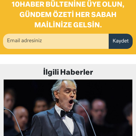
10HABER BÜLTENINE ÜYE OLUN,
GÜNDEM ÖZETI HER SABAH
MAILINIZE GELSIN.
Kaydet
İlgili Haberler