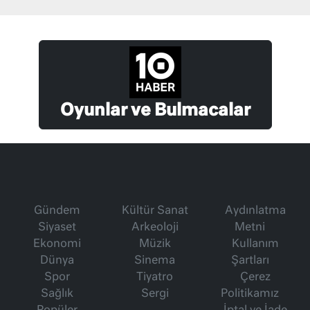
Oyunlar ve Bulmacalar
Gündem
Kültür Sanat
Aydınlatma
Siyaset
Arkeoloji
Metni
Ekonomi
Müzik
Kullanım
Dünya
Sinema
Şartları
Spor
Tiyatro
Çerez
Sağlık
Sergi
Politikamız