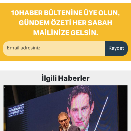
10HABER BÜLTENINE ÜYE OLUN,
GÜNDEM ÖZETI HER SABAH
MAILINIZE GELSIN.
Kaydet
İlgili Haberler