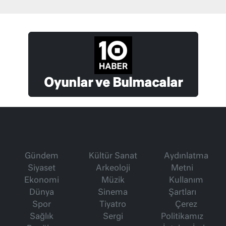
Oyunlar ve Bulmacalar
Gündem
Kültür Sanat
Aydınlatma
Siyaset
Arkeoloji
Metni
Ekonomi
Müzik
Kullanım
Dünya
Sinema
Şartları
Spor
Tiyatro
Çerez
Sağlık
Sergi
Politikamız