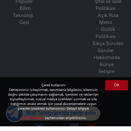
Popüler
İptal ve İade
Bilim
Politikası
Teknoloji
Açık Rıza
Gezi
Metni
Gizlilik
Politikası
Sıkça Sorulan
Sorular
Hakkımızda
Künye
İletişim
OK
Çerez kullanımı
İsmet Berkan Yazıları
Deneyiminizi iyileştirmek, tanımlama bilgilerini, sitemizin
doğru şekilde çalışmasını sağlamak, içerikleri ve reklamları
Ertuğrul Özkök Yazıları
kişiselleştirmek, sosyal medya özellikleri sunmak ve site
Haftalık Gazete
trafiğimizi analiz etmek için yasal düzenlemelere uygun
çerezler (cookies) kullanıyoruz. Detaylı bilgiye;
Bizi Telegram'da takip edin
Çerez Politikası
sayfamızdan erişebilirsiniz.