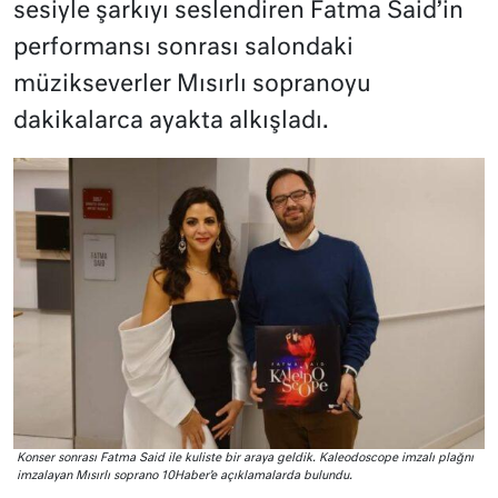
sesiyle şarkıyı seslendiren Fatma Said’in
performansı sonrası salondaki
müzikseverler Mısırlı sopranoyu
dakikalarca ayakta alkışladı.
Konser sonrası Fatma Said ile kuliste bir araya geldik. Kaleodoscope imzalı plağnı
imzalayan Mısırlı soprano 10Haber’e açıklamalarda bulundu.