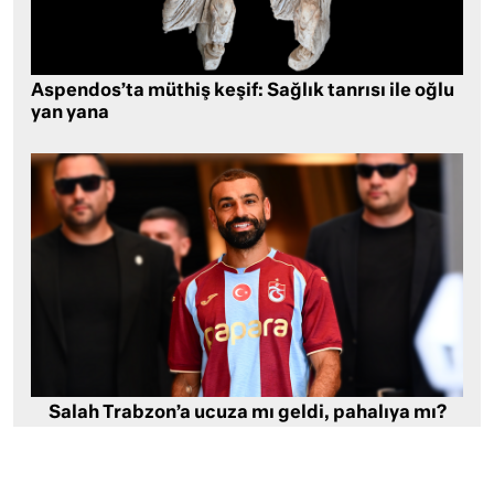
Aspendos’ta müthiş keşif: Sağlık tanrısı ile oğlu
yan yana
Salah Trabzon’a ucuza mı geldi, pahalıya mı?