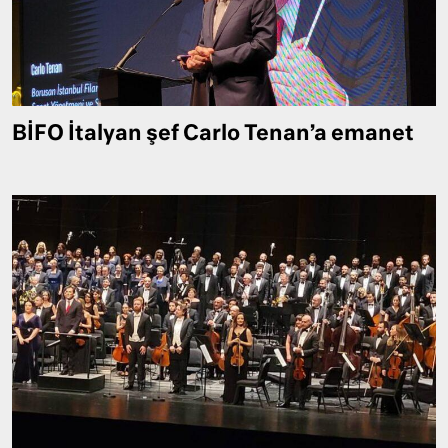
BİFO İtalyan şef Carlo Tenan’a emanet