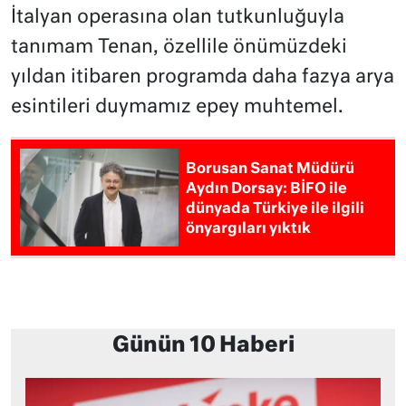
İtalyan operasına olan tutkunluğuyla
tanımam Tenan, özellile önümüzdeki
yıldan itibaren programda daha fazya arya
esintileri duymamız epey muhtemel.
Borusan Sanat Müdürü
Aydın Dorsay: BİFO ile
dünyada Türkiye ile ilgili
önyargıları yıktık
Günün 10 Haberi