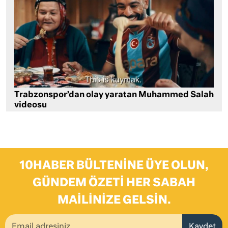
Trabzonspor’dan olay yaratan Muhammed Salah
videosu
10HABER BÜLTENINE ÜYE OLUN,
GÜNDEM ÖZETI HER SABAH
MAILINIZE GELSIN.
Kaydet