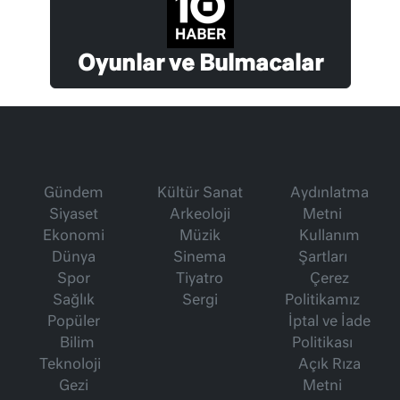
Oyunlar ve Bulmacalar
Gündem
Kültür Sanat
Aydınlatma
Siyaset
Arkeoloji
Metni
Ekonomi
Müzik
Kullanım
Dünya
Sinema
Şartları
Spor
Tiyatro
Çerez
Sağlık
Sergi
Politikamız
Popüler
İptal ve İade
Bilim
Politikası
Teknoloji
Açık Rıza
Gezi
Metni