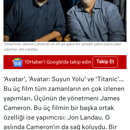
Yönetmen James Cameron ve 30 yılı aşkın bir süredir yakın dostu olan
yapımcı Jon Landau.
Takip Et
10Haber'i Google'da takip edin
‘Avatar’, ‘Avatar: Suyun Yolu’ ve ‘Titanic’…
Bu üç film tüm zamanların en çok izlenen
yapımları. Üçünün de yönetmeni James
Cameron. Bu üç filmin bir başka ortak
özelliği ise yapımcısı: Jon Landau. O
aslında Cameron’ın da sağ koluydu. Bir