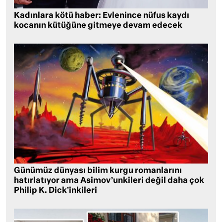
Kadınlara kötü haber: Evlenince nüfus kaydı
kocanın kütüğüne gitmeye devam edecek
Günümüz dünyası bilim kurgu romanlarını
hatırlatıyor ama Asimov’unkileri değil daha çok
Philip K. Dick’inkileri