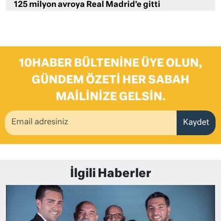
125 milyon avroya Real Madrid’e gitti
10HABER BÜLTENINE ÜYE OLUN,
GÜNDEM ÖZETI HER SABAH
MAILINIZE GELSIN.
Kaydet
İlgili Haberler