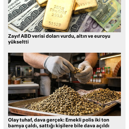
Zayıf ABD verisi doları vurdu, altın ve euroyu
yükseltti
Olay tuhaf, dava gerçek: Emekli polis iki ton
bamya çaldı, sattığı kişilere bile dava açıldı