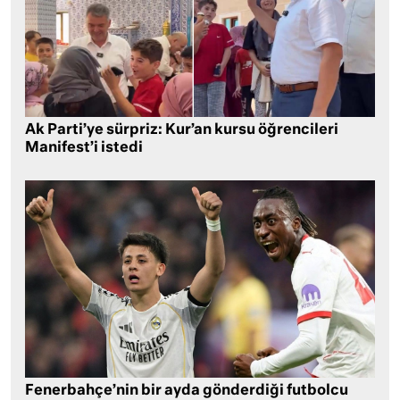
Ak Parti’ye sürpriz: Kur’an kursu öğrencileri
Manifest’i istedi
Fenerbahçe’nin bir ayda gönderdiği futbolcu