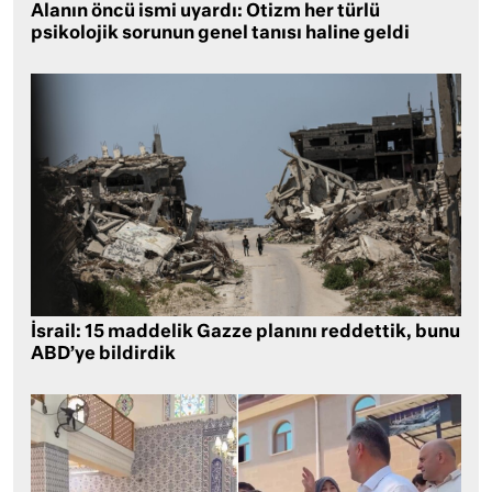
Alanın öncü ismi uyardı: Otizm her türlü
psikolojik sorunun genel tanısı haline geldi
İsrail: 15 maddelik Gazze planını reddettik, bunu
ABD’ye bildirdik