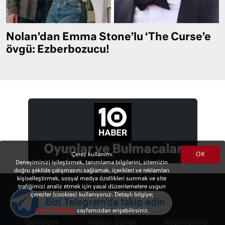
Nolan’dan Emma Stone’lu ‘The Curse’e
övgü: Ezberbozucu!
Oyunlar ve Bulmacalar
OK
Çerez kullanımı
Deneyiminizi iyileştirmek, tanımlama bilgilerini, sitemizin
doğru şekilde çalışmasını sağlamak, içerikleri ve reklamları
kişiselleştirmek, sosyal medya özellikleri sunmak ve site
trafiğimizi analiz etmek için yasal düzenlemelere uygun
çerezler (cookies) kullanıyoruz. Detaylı bilgiye;
Bizi Telegram'da takip edin
Çerez Politikası
sayfamızdan erişebilirsiniz.
Gündem
Kültür Sanat
Aydınlatma