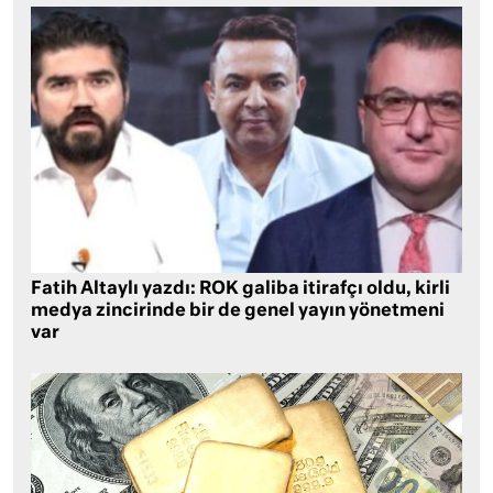
Fatih Altaylı yazdı: ROK galiba itirafçı oldu, kirli
medya zincirinde bir de genel yayın yönetmeni
var