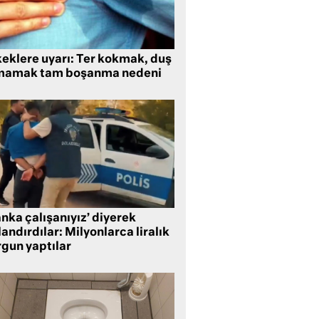
keklere uyarı: Ter kokmak, duş
mamak tam boşanma nedeni
nka çalışanıyız’ diyerek
andırdılar: Milyonlarca liralık
rgun yaptılar