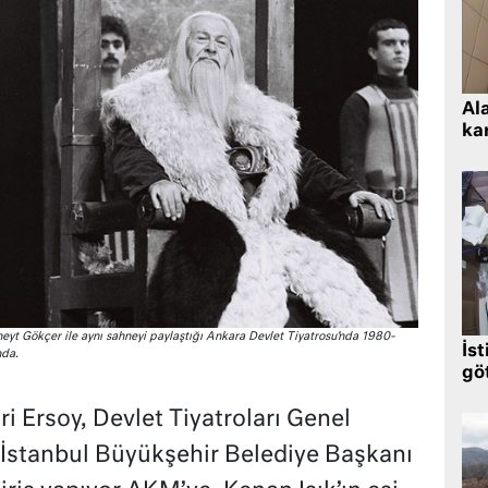
Al
kar
eyt Gökçer ile aynı sahneyi paylaştığı Ankara Devlet Tiyatrosu’nda 1980-
İst
nda.
gö
 Ersoy, Devlet Tiyatroları Genel
İstanbul Büyükşehir Belediye Başkanı