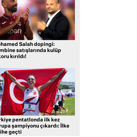
hamed Salah dopingi:
mbine satışlarında kulüp
oru kırıldı!
rkiye pentatlonda ilk kez
rupa şampiyonu çıkardı: İlke
ihe geçti