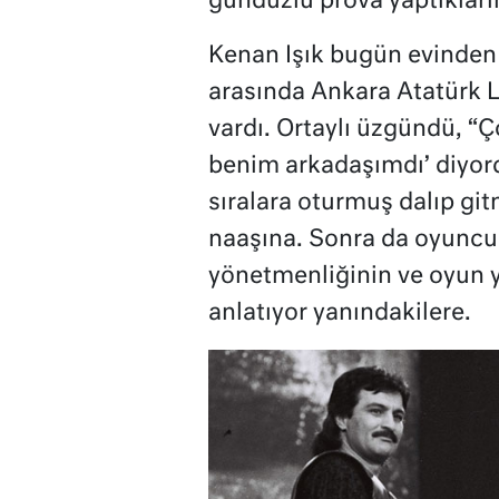
gündüzlü prova yaptıkların
Kenan Işık bugün evinden 
arasında Ankara Atatürk Li
vardı. Ortaylı üzgündü, “Ç
benim arkadaşımdı’ diyordu
sıralara oturmuş dalıp git
naaşına. Sonra da oyuncu
yönetmenliğinin ve oyun y
anlatıyor yanındakilere.