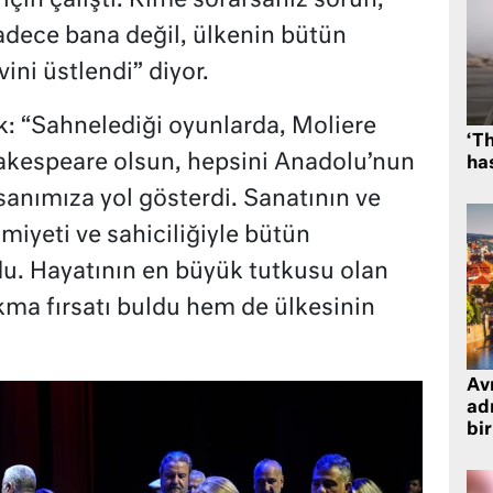
 için çalıştı. Kime sorarsanız sorun,
adece bana değil, ülkenin bütün
vini üstlendi” diyor.
ık: “Sahnelediği oyunlarda, Moliere
‘Th
akespeare olsun, hepsini Anadolu’nun
has
sanımıza yol gösterdi. Sanatının ve
imiyeti ve sahiciliğiyle bütün
u. Hayatının en büyük tutkusu olan
kma fırsatı buldu hem de ülkesinin
Avr
adr
bir