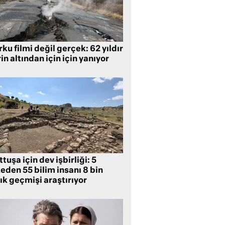
ku filmi değil gerçek: 62 yıldır
in altından için için yanıyor
tuşa için dev işbirliği: 5
eden 55 bilim insanı 8 bin
lık geçmişi araştırıyor