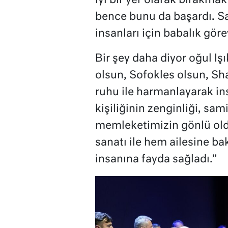
iyi bir yer olarak bırakmak
bence bunu da başardı. S
insanları için babalık göre
Bir şey daha diyor oğul Iş
olsun, Sofokles olsun, Sh
ruhu ile harmanlayarak in
kişiliğinin zenginliği, sam
memleketimizin gönlü old
sanatı ile hem ailesine ba
insanına fayda sağladı.”