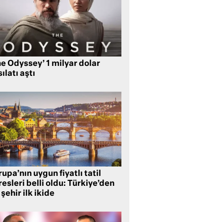
e Odyssey’ 1 milyar dolar
ılatı aştı
upa’nın uygun fiyatlı tatil
esleri belli oldu: Türkiye’den
 şehir ilk ikide