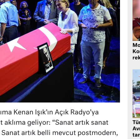
Mo
Ko
rek
ıma Kenan Işık’ın Açık Radyo’ya
it aklıma geliyor: “Sanat artık sanat
Tü
Av
 Sanat artık belli mevcut postmodern,
tar