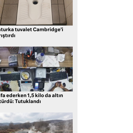
aturka tuvalet Cambridge’i
ıştırdı
ifa ederken 1,5 kilo da altın
türdü: Tutuklandı