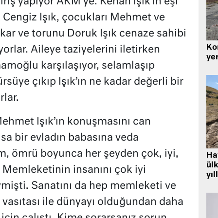
riş yapıyor AKM’ye. Kenan Işık’ın eşi
t Cengiz Işık, çocukları Mehmet ve
Akar ve torunu Doruk Işık cenaze sahibi
Kor
orlar. Aileye taziyelerini iletirken
yer
amoğlu karşılaşıyor, selamlaşıp
rsüye çıkıp Işık’ın ne kadar değerli bir
lar.
 Mehmet Işık’ın konuşmasını can
olsa bir evladın babasına veda
m, ömrü boyunca her şeyden çok, iyi,
Hat
ülk
 Memleketinin insanını çok iyi
yıl
vmişti. Sanatını da hep memleketi ve
tı vasıtası ile dünyayı olduğundan daha