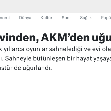
nomi
Dünya
Kültür
Spor
Sağlık
Popü
evinden, AKM’den uğu
k yıllarca oyunlar sahnelediği ve evi 
ı. Sahneyle bütünleşen bir hayat yaşay
stünde uğurlandı.