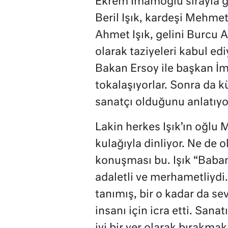
Ekrem İmamoğlu sırayla gi
Beril Işık, kardeşi Mehme
Ahmet Işık, gelini Burcu 
olarak taziyeleri kabul ediy
Bakan Ersoy ile başkan İm
tokalaşıyorlar. Sonra da kü
sanatçı olduğunu anlatıyor
Lakin herkes Işık’ın oğlu
kulağıyla dinliyor. Ne de 
konuşması bu. Işık “Baba
adaletli ve merhametliydi.
tanımış, bir o kadar da se
insanı için icra etti. Sana