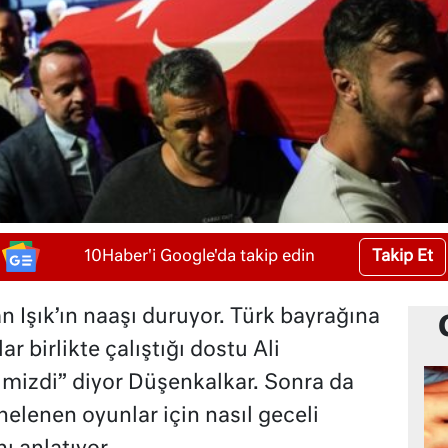
Takip Et
10Haber'i Google'da takip edin
Işık’ın naaşı duruyor. Türk bayrağına
r birlikte çalıştığı dostu Ali
mizdi” diyor Düşenkalkar. Sonra da
elenen oyunlar için nasıl geceli