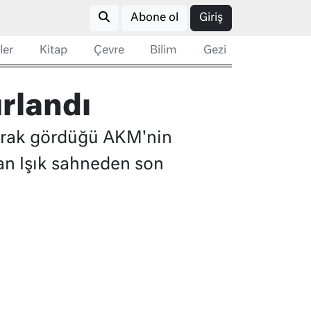
Abone ol
Giriş
ler
Kitap
Çevre
Bilim
Gezi
rlandı
olarak gördüğü AKM'nin
an Işık sahneden son