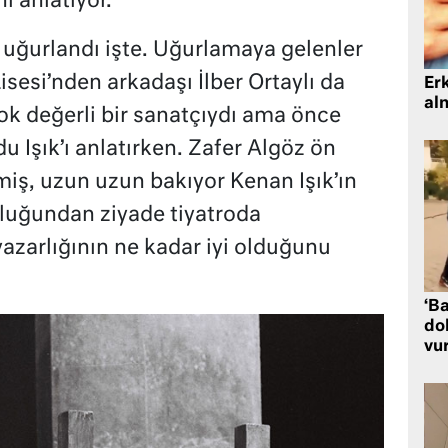
ı anlatıyor.
uğurlandı işte. Uğurlamaya gelenler
sesi’nden arkadaşı İlber Ortaylı da
Er
al
ok değerli bir sanatçıydı ama önce
 Işık’ı anlatırken. Zafer Algöz ön
miş, uzun uzun bakıyor Kenan Işık’ın
luğundan ziyade tiyatroda
azarlığının ne kadar iyi olduğunu
‘Ba
dol
vu