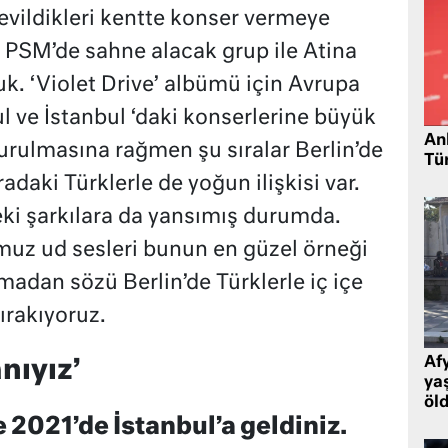
evildikleri kentte konser vermeye
u PSM’de sahne alacak grup ile Atina
k. ‘Violet Drive’ albümü için Avrupa
l ve İstanbul ‘daki konserlerine büyük
Ank
urulmasına rağmen şu sıralar Berlin’de
Tü
adaki Türklerle de yoğun ilişkisi var.
ki şarkılara da yansımış durumda.
muz ud sesleri bunun en güzel örneği
tmadan sözü Berlin’de Türklerle iç içe
ırakıyoruz.
Af
nıyız’
ya
öl
021’de İstanbul’a geldiniz.