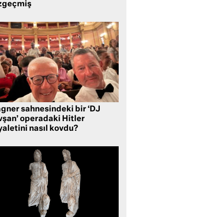
zgeçmiş
gner sahnesindeki bir ‘DJ
vşan’ operadaki Hitler
aletini nasıl kovdu?