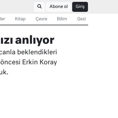
Abone ol
Giriş
ler
Kitap
Çevre
Bilim
Gezi
zı anlıyor
canla beklendikleri
 öncesi Erkin Koray
uk.