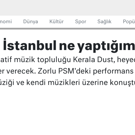
nomi
Dünya
Kültür
Spor
Sağlık
Popü
 İstanbul ne yaptığımı
atif müzik topluluğu Kerala Dust, heye
er verecek. Zorlu PSM'deki performans
ziği ve kendi müzikleri üzerine konuşt