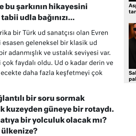
le bu şarkının hikayesini
As
tan
 tabii udla bağınızı…
rika bir Türk ud sanatçısı olan Evren
i esasen geleneksel bir klasik ud
ir adanmışlık ve ustalık seviyesi var.
i çok faydalı oldu. Ud o kadar derin ve
lecekte daha fazla keşfetmeyi çok
Sa
pa
lantılı bir soru sormak
uk kuzeyden güneye bir rotaydı.
tıya bir yolculuk olacak mı?
 ülkenize?