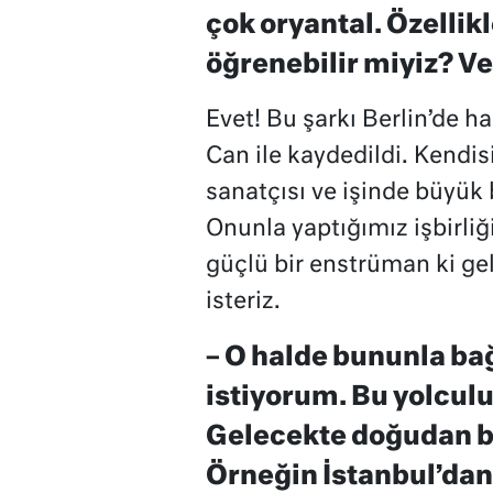
çok oryantal. Özellik
öğrenebilir miyiz? Ve
Evet! Bu şarkı Berlin’de ha
Can ile kaydedildi. Kendis
sanatçısı ve işinde büyük b
Onunla yaptığımız işbirliğ
güçlü bir enstrüman ki ge
isteriz.
– O halde bununla bağ
istiyorum. Bu yolcul
Gelecekte doğudan ba
Örneğin İstanbul’dan