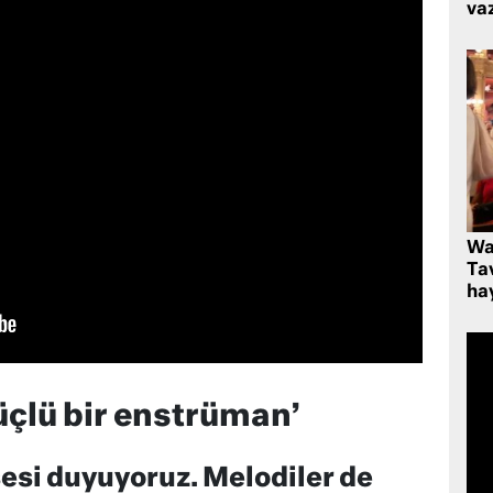
va
Wa
Ta
hay
üçlü bir enstrüman’
 sesi duyuyoruz. Melodiler de