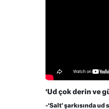
‘Ud çok derin ve g
-‘Salt’ şarkısında ud