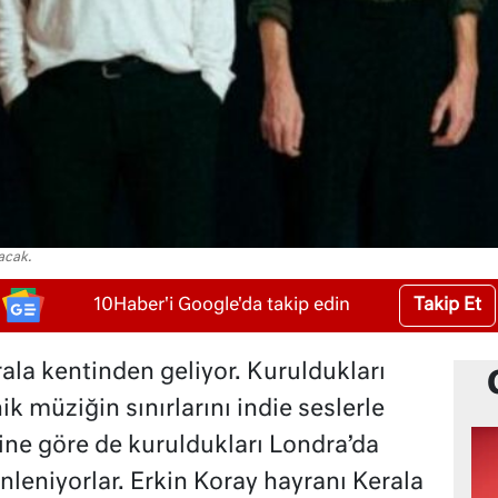
acak.
Takip Et
10Haber'i Google'da takip edin
rala kentinden geliyor. Kuruldukları
k müziğin sınırlarını indie seslerle
erine göre de kuruldukları Londra’da
inleniyorlar. Erkin Koray hayranı Kerala