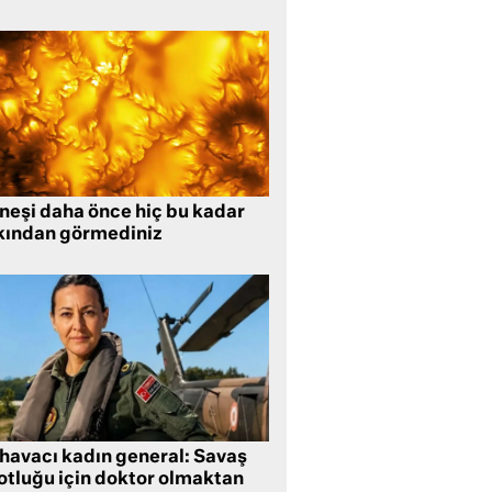
neşi daha önce hiç bu kadar
kından görmediniz
 havacı kadın general: Savaş
lotluğu için doktor olmaktan