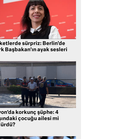
etlerde sürpriz: Berlin’de
rk Başbakan’ın ayak sesleri
yon’da korkunç şüphe: 4
şındaki çocuğu ailesi mi
dürdü?