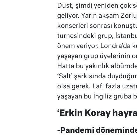
Dust, şimdi yeniden çok s
geliyor. Yarın akşam Zorl
konserleri sonrası konuştu
turnesindeki grup, İstanbu
önem veriyor. Londra’da k
yaşayan grup üyelerinin or
Hatta bu yakınlık albümde
‘Salt’ şarkısında duyduğu
olsa gerek. Lafı fazla uza
yaşayan bu İngiliz gruba b
‘Erkin Koray hayra
-Pandemi döneminde 2