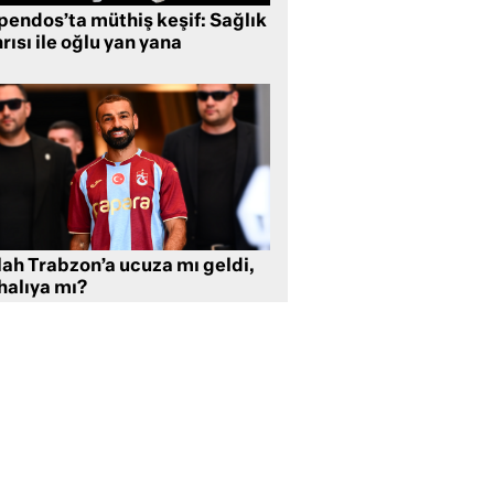
pendos’ta müthiş keşif: Sağlık
rısı ile oğlu yan yana
lah Trabzon’a ucuza mı geldi,
halıya mı?