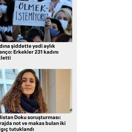
ına şiddette yedi aylık
anço: Erkekler 231 kadını
letti
listan Doku soruşturması:
rajda not ve makas bulan iki
lgıç tutuklandı