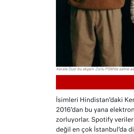
Kerala Dust bu akşam Zorlu PSM'de sahne al
İsimleri Hindistan’daki Ke
2016’dan bu yana elektroni
zorluyorlar. Spotify veril
değil en çok İstanbul’da d