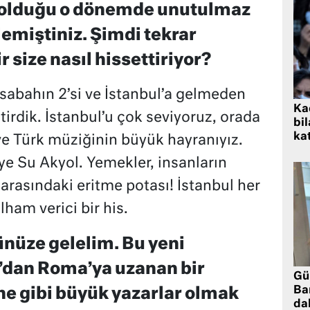
 olduğu o dönemde unutulmaz
emiştiniz. Şimdi tekrar
 size nasıl hissettiriyor?
 sabahın 2’si ve İstanbul’a gelmeden
Kad
tirdik. İstanbul’u çok seviyoruz, orada
bil
kat
e Türk müziğinin büyük hayranıyız.
ye Su Akyol. Yemekler, insanların
 arasındaki eritme potası! İstanbul her
ham verici bir his.
ünüze gelelim. Bu yeni
dan Roma’ya uzanan bir
Gü
Ba
he gibi büyük yazarlar olmak
da