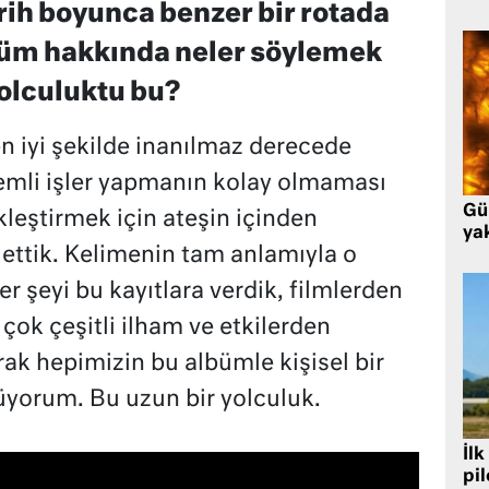
rih boyunca benzer bir rotada
büm hakkında neler söylemek
yolculuktu bu?
 iyi şekilde inanılmaz derecede
emli işler yapmanın kolay olmaması
Gü
leştirmek için ateşin içinden
ya
 ettik. Kelimenin tam anlamıyla o
 şeyi bu kayıtlara verdik, filmlerden
çok çeşitli ilham ve etkilerden
ak hepimizin bu albümle kişisel bir
üyorum. Bu uzun bir yolculuk.
İlk
pi