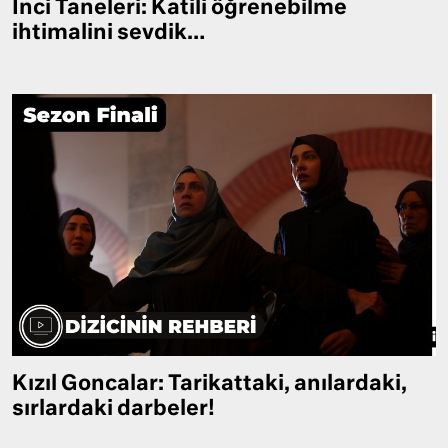
İnci Taneleri: Katili öğrenebilme
ihtimalini sevdik…
Kızıl Goncalar: Tarikattaki, anılardaki,
sırlardaki darbeler!