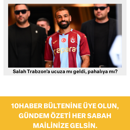
Salah Trabzon’a ucuza mı geldi, pahalıya mı?
10HABER BÜLTENINE ÜYE OLUN,
GÜNDEM ÖZETI HER SABAH
MAILINIZE GELSIN.