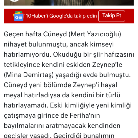
Takip Et
10Haber'i Google'da takip edin
Geçen hafta Cüneyd (Mert Yazıcıoğlu)
nihayet bulunmuştu, ancak kimseyi
hatırlamıyordu. Okuduğu bir şiir hafızasını
tetikleyince kendini eskiden Zeynep’le
(Mina Demirtaş) yaşadığı evde bulmuştu.
Cüneyd yeni bölümde Zeynep’i hayal
meyal hatırladıysa da kendini bir türlü
hatırlayamadı. Eski kimliğiyle yeni kimliği
çatışmaya girince de Feriha’nın
bayılmalarını aratmayacak kendinden
geçişler yaşadı. Geçirdiği bunalımın