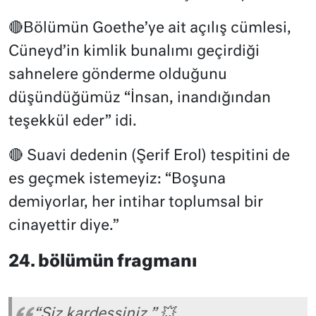
🔴Bölümün Goethe’ye ait açılış cümlesi,
Cüneyd’in kimlik bunalımı geçirdiği
sahnelere gönderme olduğunu
düşündüğümüz “İnsan, inandığından
teşekkül eder” idi.
🔴 Suavi dedenin (Şerif Erol) tespitini de
es geçmek istemeyiz: “Boşuna
demiyorlar, her intihar toplumsal bir
cinayettir diye.”
24. bölümün fragmanı
“Siz kardeşsiniz.” 💥