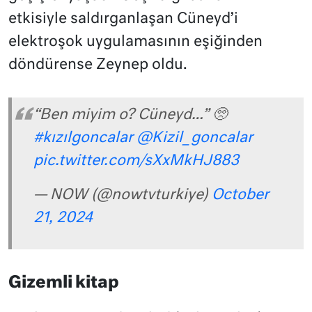
etkisiyle saldırganlaşan Cüneyd’i
elektroşok uygulamasının eşiğinden
döndürense Zeynep oldu.
“Ben miyim o? Cüneyd…” 🥺
#kızılgoncalar
@Kizil_goncalar
pic.twitter.com/sXxMkHJ883
— NOW (@nowtvturkiye)
October
21, 2024
Gizemli kitap