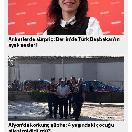
Anketlerde sürpriz: Berlin’de Türk Başbakan’ın
ayak sesleri
Afyon’da korkunç şüphe: 4 yaşındaki çocuğu
ailesi mi öldürdü?