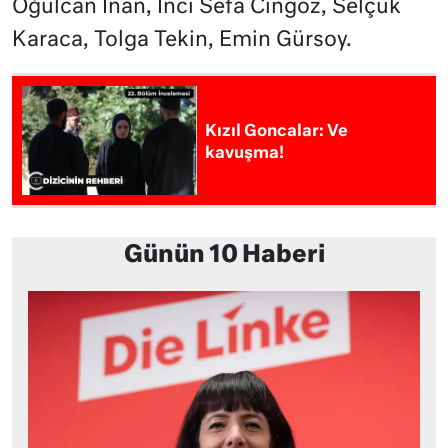
Oğulcan İnan, İnci Sefa Cingöz, Selçuk
Karaca, Tolga Tekin, Emin Gürsoy.
Kızıl Goncalar: Ve
kavuşma!
Günün 10 Haberi