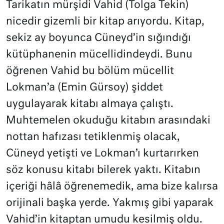
Tarikatın mürşidi Vahid (Tolga Tekin)
nicedir gizemli bir kitap arıyordu. Kitap,
sekiz ay boyunca Cüneyd’in sığındığı
kütüphanenin mücellidindeydi. Bunu
öğrenen Vahid bu bölüm mücellit
Lokman’a (Emin Gürsoy) şiddet
uygulayarak kitabı almaya çalıştı.
Muhtemelen okuduğu kitabın arasındaki
nottan hafızası tetiklenmiş olacak,
Cüneyd yetişti ve Lokman’ı kurtarırken
söz konusu kitabı bilerek yaktı. Kitabın
içeriği hâlâ öğrenemedik, ama bize kalırsa
orijinali başka yerde. Yakmış gibi yaparak
Vahid’in kitaptan umudu kesilmiş oldu.