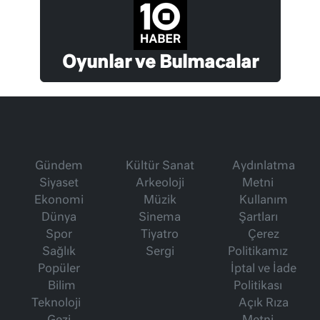
Oyunlar ve Bulmacalar
Gündem
Kültür Sanat
Aydınlatma
Siyaset
Arkeoloji
Metni
Ekonomi
Müzik
Kullanım
Dünya
Sinema
Şartları
Spor
Tiyatro
Çerez
Sağlık
Sergi
Politikamız
Popüler
İptal ve İade
Bilim
Politikası
Teknoloji
Açık Rıza