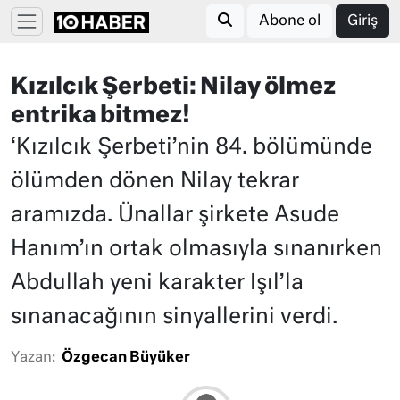
Abone ol
Giriş
Kızılcık Şerbeti: Nilay ölmez
entrika bitmez!
‘Kızılcık Şerbeti’nin 84. bölümünde
ölümden dönen Nilay tekrar
aramızda. Ünallar şirkete Asude
Hanım’ın ortak olmasıyla sınanırken
Abdullah yeni karakter Işıl’la
sınanacağının sinyallerini verdi.
Yazan:
Özgecan Büyüker