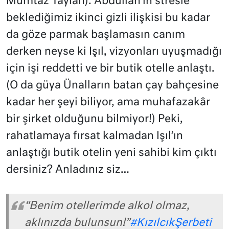
Mümtaz Taylan). Abdullah’ın stresle
beklediğimiz ikinci gizli ilişkisi bu kadar
da göze parmak başlamasın canım
derken neyse ki
Işıl, vizyonları uyuşmadığı
için işi reddetti ve bir butik otelle anlaştı.
(O da güya Ünalların batan çay bahçesine
kadar her şeyi biliyor, ama muhafazakâr
bir şirket olduğunu bilmiyor!) Peki,
rahatlamaya fırsat kalmadan Işıl’ın
anlaştığı butik otelin yeni sahibi kim çıktı
dersiniz? Anladınız siz…
“Benim otellerimde alkol olmaz,
aklınızda bulunsun!”
#KızılcıkŞerbeti