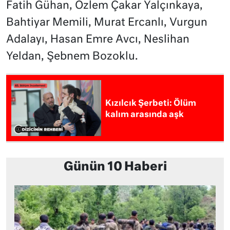
Fatih Gühan, Özlem Çakar Yalçınkaya,
Bahtiyar Memili, Murat Ercanlı, Vurgun
Adalayı, Hasan Emre Avcı, Neslihan
Yeldan, Şebnem Bozoklu.
Kızılcık Şerbeti: Ölüm
kalım arasında aşk
Günün 10 Haberi