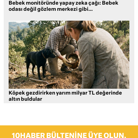
Bebek monitöründe yapay zeka çağı: Bebek
odası değil gözlem merkezi gibi…
Köpek gezdirirken yarım milyar TL değerinde
altın buldular
10HABER BÜLTENINE ÜYE OLUN,