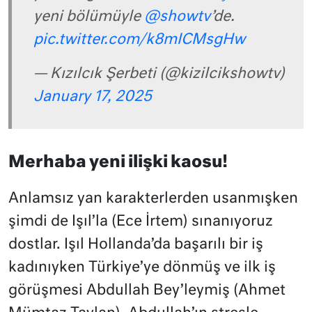
yeni bölümüyle
@showtv
’de.
pic.twitter.com/k8mICMsgHw
— Kızılcık Şerbeti (@kizilcikshowtv)
January 17, 2025
Merhaba yeni ilişki kaosu!
Anlamsız yan karakterlerden usanmışken
şimdi de Işıl’la (Ece İrtem) sınanıyoruz
dostlar. Işıl Hollanda’da başarılı bir iş
kadınıyken Türkiye’ye dönmüş ve ilk iş
görüşmesi Abdullah Bey’leymiş (Ahmet