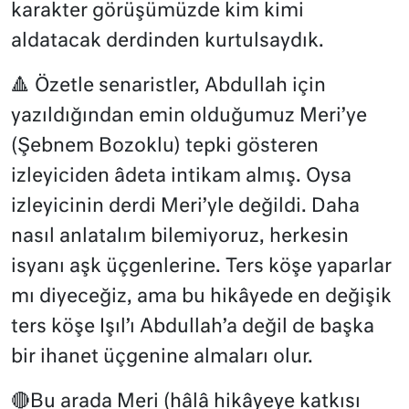
karakter görüşümüzde kim kimi
aldatacak derdinden kurtulsaydık.
🔺 Özetle senaristler, Abdullah için
yazıldığından emin olduğumuz Meri’ye
(Şebnem Bozoklu) tepki gösteren
izleyiciden âdeta intikam almış. Oysa
izleyicinin derdi Meri’yle değildi. Daha
nasıl anlatalım bilemiyoruz, herkesin
isyanı aşk üçgenlerine. Ters köşe yaparlar
mı diyeceğiz, ama bu hikâyede en değişik
ters köşe Işıl’ı Abdullah’a değil de başka
bir ihanet üçgenine almaları olur.
🔴Bu arada Meri (hâlâ hikâyeye katkısı