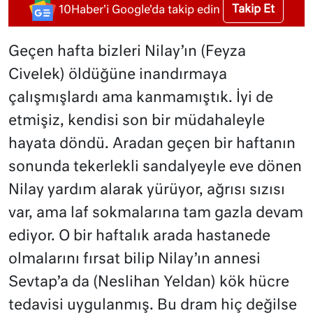
Takip Et
10Haber'i Google'da takip edin
Geçen hafta bizleri Nilay’ın (Feyza
Civelek) öldüğüne inandırmaya
çalışmışlardı ama kanmamıştık. İyi de
etmişiz, kendisi son bir müdahaleyle
hayata döndü. Aradan geçen bir haftanın
sonunda tekerlekli sandalyeyle eve dönen
Nilay yardım alarak yürüyor, ağrısı sızısı
var, ama laf sokmalarına tam gazla devam
ediyor. O bir haftalık arada hastanede
olmalarını fırsat bilip Nilay’ın annesi
Sevtap’a da (Neslihan Yeldan) kök hücre
tedavisi uygulanmış. Bu dram hiç değilse