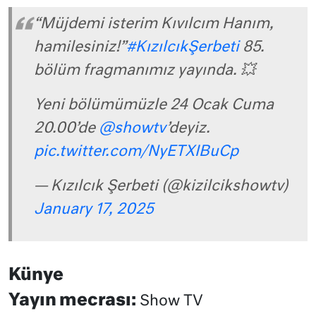
“Müjdemi isterim Kıvılcım Hanım,
hamilesiniz!”
#KızılcıkŞerbeti
85.
bölüm fragmanımız yayında. 💥
Yeni bölümümüzle 24 Ocak Cuma
20.00’de
@showtv
’deyiz.
pic.twitter.com/NyETXIBuCp
— Kızılcık Şerbeti (@kizilcikshowtv)
January 17, 2025
Künye
Yayın mecrası:
Show TV