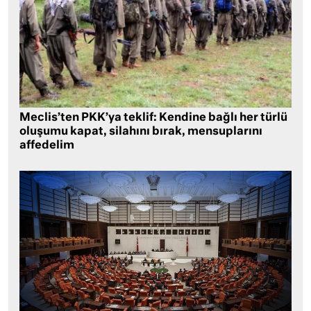
Meclis’ten PKK’ya teklif: Kendine bağlı her türlü
oluşumu kapat, silahını bırak, mensuplarını
affedelim