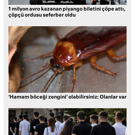
1 milyon avro kazanan piyango biletini çöpe attı,
çöpçü ordusu seferber oldu
‘Hamam böceği zengini’ olabilirsiniz: Olanlar var