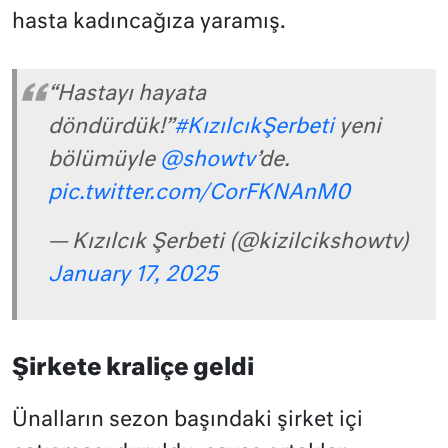
hasta kadıncağıza yaramış.
“Hastayı hayata
döndürdük!”
#KızılcıkŞerbeti
yeni
bölümüyle
@showtv
’de.
pic.twitter.com/CorFKNAnM0
— Kızılcık Şerbeti (@kizilcikshowtv)
January 17, 2025
Şirkete kraliçe geldi
Ünalların sezon başındaki şirket içi