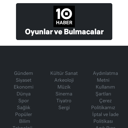
Oyunlar ve Bulmacalar
Gündem
Kültür Sanat
Aydınlatma
Siyaset
Arkeoloji
Metni
Ekonomi
Müzik
Kullanım
Dünya
Sinema
Şartları
Spor
Tiyatro
Çerez
Sağlık
Sergi
Politikamız
Popüler
İptal ve İade
Bilim
Politikası