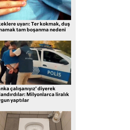
keklere uyarı: Ter kokmak, duş
mamak tam boşanma nedeni
nka çalışanıyız’ diyerek
andırdılar: Milyonlarca liralık
rgun yaptılar