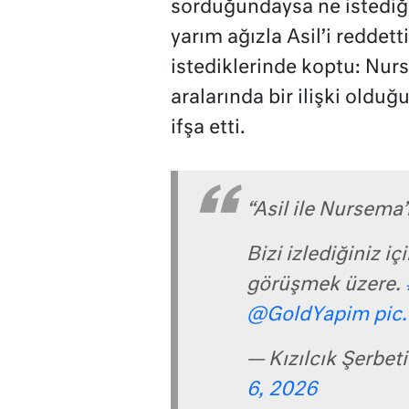
sorduğundaysa ne istediğ
yarım ağızla Asil’i reddetti
istediklerinde koptu: Nurs
aralarında bir ilişki oldu
ifşa etti.
“Asil ile Nursema’n
Bizi izlediğiniz i
görüşmek üzere.
@GoldYapim
pic
— Kızılcık Şerbet
6, 2026