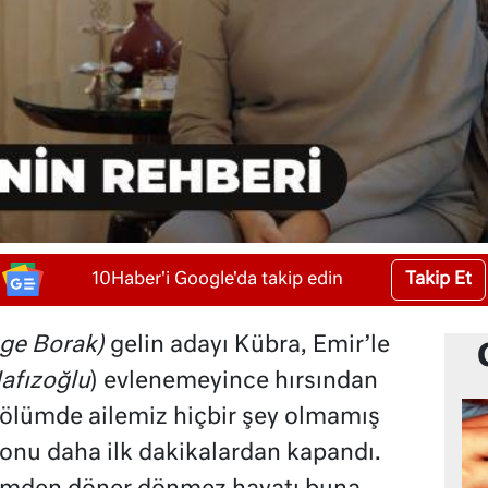
Takip Et
10Haber'i Google'da takip edin
ge Borak)
gelin adayı Kübra, Emir’le
Hafızoğlu
) evlenemeyince hırsından
 bölümde ailemiz hiçbir şey olmamış
onu daha ilk dakikalardan kapandı.