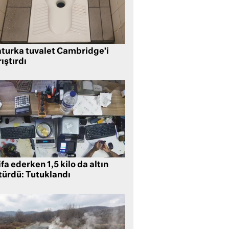
aturka tuvalet Cambridge’i
ıştırdı
ifa ederken 1,5 kilo da altın
türdü: Tutuklandı