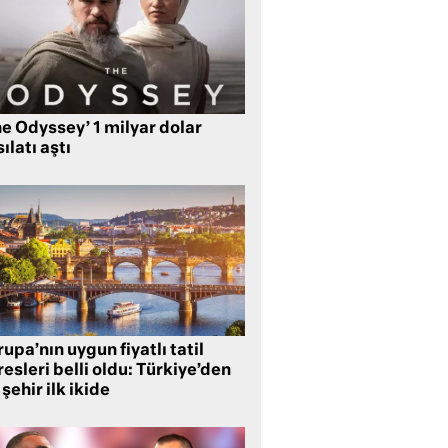
e Odyssey’ 1 milyar dolar
ılatı aştı
upa’nın uygun fiyatlı tatil
esleri belli oldu: Türkiye’den
 şehir ilk ikide