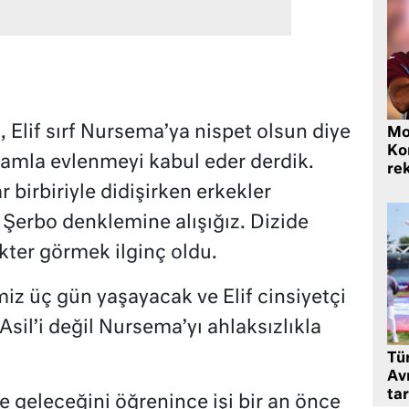
, Elif sırf Nursema’ya nispet olsun diye
Mo
Ko
amla evlenmeyi kabul eder derdik.
rek
ar birbiriyle didişirken erkekler
 Şerbo denklemine alışığız. Dizide
kter görmek ilginç oldu.
iz üç gün yaşayacak ve Elif cinsiyetçi
il’i değil Nursema’yı ahlaksızlıkla
Tü
Av
tar
ye geleceğini öğrenince işi bir an önce