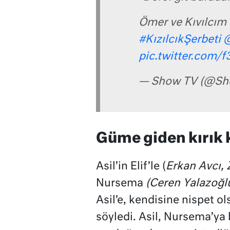
Ömer ve Kıvılcım 
#KızılcıkŞerbeti
@
pic.twitter.com/
— Show TV (@S
Güme giden kırık 
Asil’in Elif’le (
Erkan Avcı, 
Nursema
(Ceren Yalazoğl
Asil’e, kendisine nispet o
söyledi. Asil, Nursema’ya 