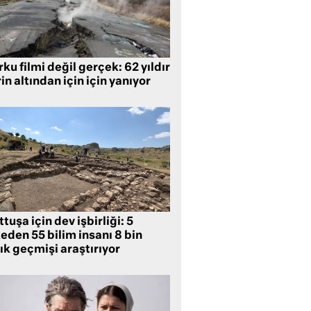
ku filmi değil gerçek: 62 yıldır
in altından için için yanıyor
tuşa için dev işbirliği: 5
eden 55 bilim insanı 8 bin
lık geçmişi araştırıyor