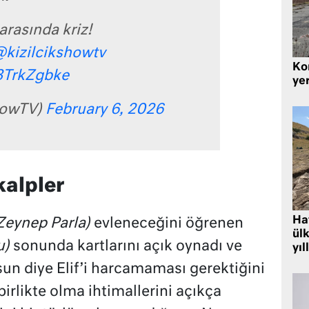
arasında kriz!
kizilcikshowtv
Kor
f3TrkZgbke
yer
howTV)
February 6, 2026
kalpler
Hat
Zeynep Parla)
evleneceğini öğrenen
ülk
u)
sonunda kartlarını açık oynadı ve
yıl
lsun diye Elif’i harcamaması gerektiğini
birlikte olma ihtimallerini açıkça