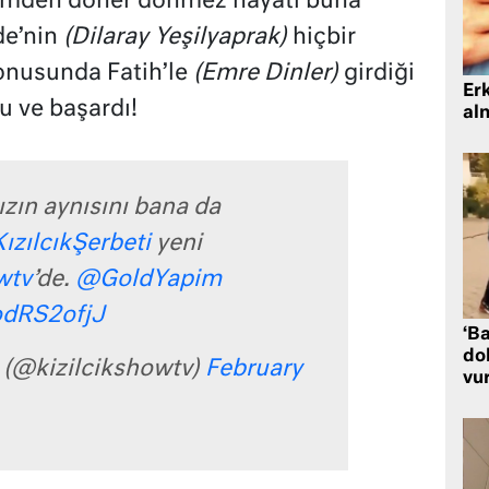
mden döner dönmez hayatı buna
de’nin
(Dilaray Yeşilyaprak)
hiçbir
onusunda Fatih’le
(Emre Dinler)
girdiği
Er
 ve başardı!
al
ızın aynısını bana da
ızılcıkŞerbeti
yeni
wtv
’de.
@GoldYapim
IodRS2ofjJ
‘Ba
dol
i (@kizilcikshowtv)
February
vu