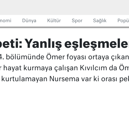
nomi
Dünya
Kültür
Spor
Sağlık
Popü
beti: Yanlış eşleşmele
124. bölümünde Ömer foyası ortaya çıka
r hayat kurmaya çalışan Kıvılcım da Ö
kurtulamayan Nursema var ki orası pek