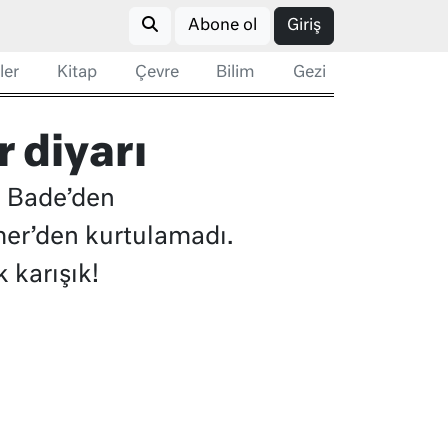
Abone ol
Giriş
ler
Kitap
Çevre
Bilim
Gezi
r diyarı
n Bade’den
mer’den kurtulamadı.
 karışık!