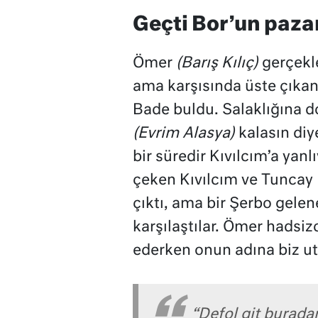
Geçti Bor’un paza
Ömer
(Barış Kılıç)
gerçekl
ama karşısında üste çıka
Bade buldu. Salaklığına 
(Evrim Alasya)
kalasın diy
bir süredir Kıvılcım’a yan
çeken Kıvılcım ve Tuncay
çıktı, ama bir Şerbo gele
karşılaştılar. Ömer hadsiz
ederken onun adına biz ut
“Defol git burada