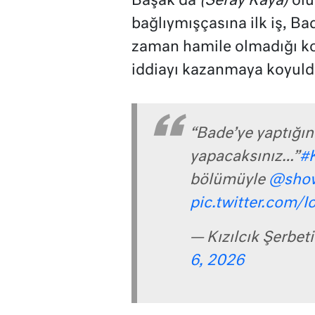
Başak da
(Seray Kaya)
ölü
bağlıymışçasına ilk iş, Ba
zaman hamile olmadığı k
iddiayı kazanmaya koyuldu
“Bade’ye yaptığın
yapacaksınız…”
#K
bölümüyle
@sho
pic.twitter.com/
— Kızılcık Şerbet
6, 2026