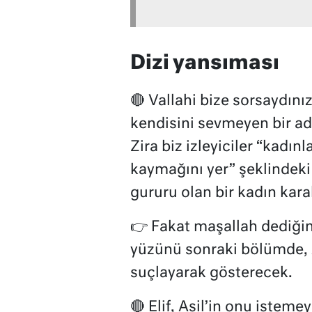
Dizi yansıması
🔴 Vallahi bize sorsaydınız
kendisini sevmeyen bir ad
Zira biz izleyiciler “kadınl
kaymağını yer” şeklindeki
gururu olan bir kadın kara
👉
Fakat maşallah dediğim
yüzünü sonraki bölümde, As
suçlayarak gösterecek.
🔴 Elif, Asil’in onu isteme