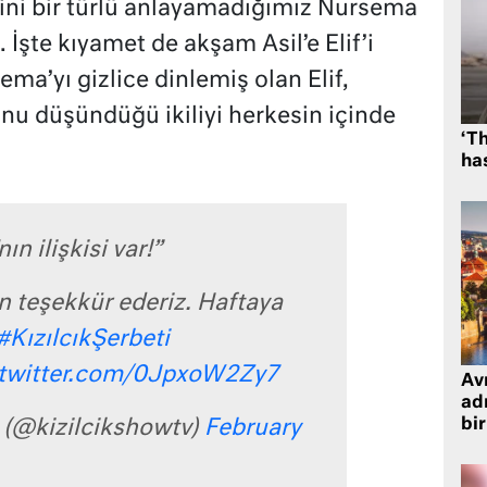
ini bir türlü anlayamadığımız Nursema
. İşte kıyamet de akşam Asil’e Elif’i
ema’yı gizlice dinlemiş olan Elif,
ğunu düşündüğü ikiliyi herkesin içinde
‘Th
has
ın ilişkisi var!”
çin teşekkür ederiz. Haftaya
#KızılcıkŞerbeti
.twitter.com/0JpxoW2Zy7
Avr
adr
bir
i (@kizilcikshowtv)
February