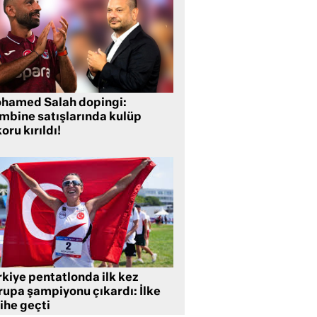
hamed Salah dopingi:
mbine satışlarında kulüp
oru kırıldı!
rkiye pentatlonda ilk kez
rupa şampiyonu çıkardı: İlke
ihe geçti