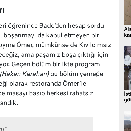
rı
eri öğrenince Bade’den hesap sordu
Al
n, boşanmayı da kabul etmeyen bir
kar
doyma Ömer, mümkünse de Kıvılcımsız
eceğiz, ama paşamız boşa çıktığı için
lıyor. Geçen bölüm birlikte program
(Hakan Karahan)
bu bölüm yemeğe
neği olarak restoranda Ömer’le
ce masayı basıp herkesi rahatsız
İst
gö
andık.
n!”