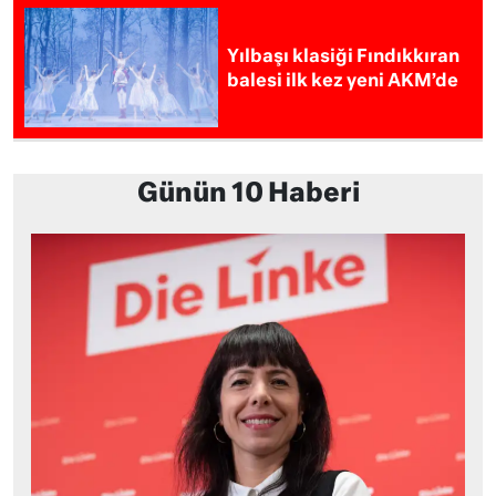
Yılbaşı klasiği Fındıkkıran
balesi ilk kez yeni AKM’de
Günün 10 Haberi