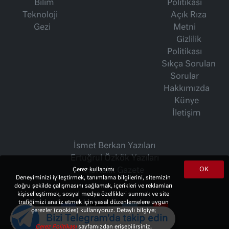
Bilim
Politikası
Teknoloji
Açık Rıza
Gezi
Metni
Gizlilik
Politikası
Sıkça Sorulan
Sorular
Hakkımızda
Künye
İletişim
İsmet Berkan Yazıları
Ertuğrul Özkök Yazıları
OK
Haftalık Gazete
Çerez kullanımı
Deneyiminizi iyileştirmek, tanımlama bilgilerini, sitemizin
doğru şekilde çalışmasını sağlamak, içerikleri ve reklamları
kişiselleştirmek, sosyal medya özellikleri sunmak ve site
trafiğimizi analiz etmek için yasal düzenlemelere uygun
çerezler (cookies) kullanıyoruz. Detaylı bilgiye;
Bizi Telegram'da takip edin
Çerez Politikası
sayfamızdan erişebilirsiniz.