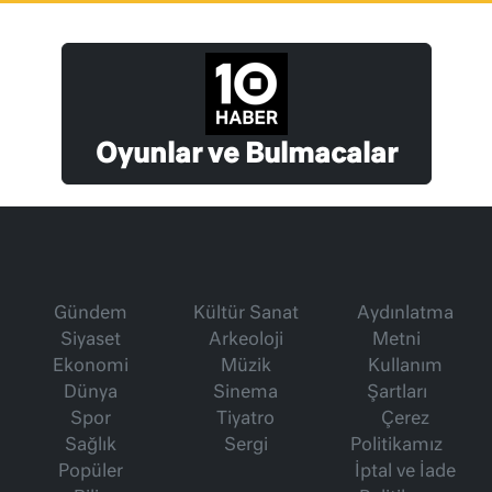
Oyunlar ve Bulmacalar
Gündem
Kültür Sanat
Aydınlatma
Siyaset
Arkeoloji
Metni
Ekonomi
Müzik
Kullanım
Dünya
Sinema
Şartları
Spor
Tiyatro
Çerez
Sağlık
Sergi
Politikamız
Popüler
İptal ve İade