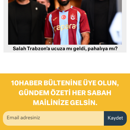
Salah Trabzon’a ucuza mı geldi, pahalıya mı?
10HABER BÜLTENINE ÜYE OLUN,
GÜNDEM ÖZETI HER SABAH
MAILINIZE GELSIN.
Kaydet