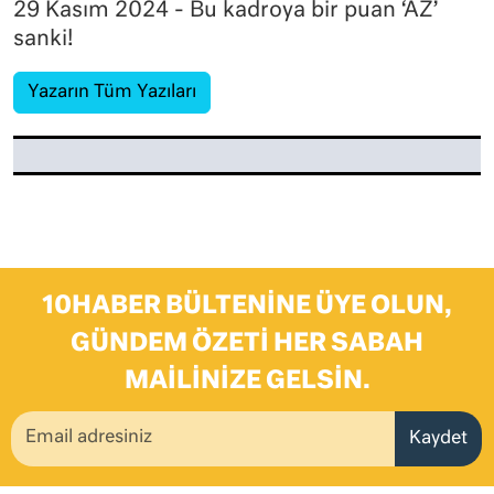
29 Kasım 2024 - Bu kadroya bir puan ‘AZ’
sanki!
Yazarın Tüm Yazıları
10HABER BÜLTENINE ÜYE OLUN,
GÜNDEM ÖZETI HER SABAH
MAILINIZE GELSIN.
Kaydet