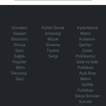
Gündem
Kültür Sanat
Aydınlatma
Siyaset
Arkeoloji
Metni
Ekonomi
Müzik
Kullanım
Dünya
Sinema
Şartları
Spor
Tiyatro
Çerez
Sağlık
Sergi
Politikamız
Popüler
İptal ve İade
Bilim
Politikası
Teknoloji
Açık Rıza
Gezi
Metni
Gizlilik
Politikası
Sıkça Sorulan
Sorular