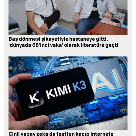
Baş dönmesi şikayetiyle hastaneye gitti,
‘dünyada 68’inci vaka’ olarak literatüre geçti
Çinli yapay zeka da testten kaçıp internete