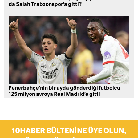
da Salah Trabzonspor’a gitti?
Fenerbahçe’nin bir ayda gönderdiği futbolcu
125 milyon avroya Real Madrid’e gitti
10HABER BÜLTENINE ÜYE OLUN,