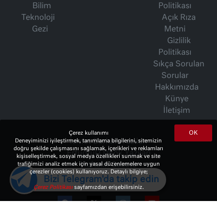
Bilim
Politikası
Teknoloji
Açık Rıza
Gezi
Metni
Gizlilik
Politikası
Sıkça Sorulan
Sorular
Hakkımızda
Künye
İletişim
OK
Çerez kullanımı
Deneyiminizi iyileştirmek, tanımlama bilgilerini, sitemizin
İsmet Berkan Yazıları
doğru şekilde çalışmasını sağlamak, içerikleri ve reklamları
Ertuğrul Özkök Yazıları
kişiselleştirmek, sosyal medya özellikleri sunmak ve site
trafiğimizi analiz etmek için yasal düzenlemelere uygun
Haftalık Gazete
çerezler (cookies) kullanıyoruz. Detaylı bilgiye;
Bizi Telegram'da takip edin
Çerez Politikası
sayfamızdan erişebilirsiniz.