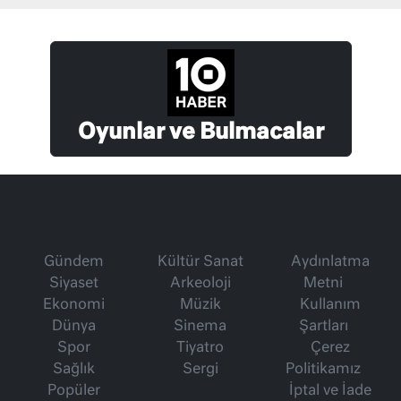
Oyunlar ve Bulmacalar
Gündem
Kültür Sanat
Aydınlatma
Siyaset
Arkeoloji
Metni
Ekonomi
Müzik
Kullanım
Dünya
Sinema
Şartları
Spor
Tiyatro
Çerez
Sağlık
Sergi
Politikamız
Popüler
İptal ve İade