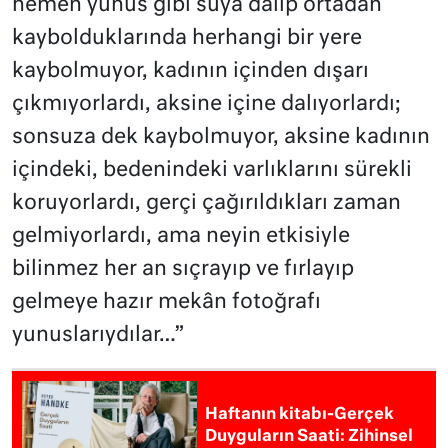
hemen yunus gibi suya dalıp ortadan
kaybolduklarında herhangi bir yere
kaybolmuyor, kadının içinden dışarı
çıkmıyorlardı, aksine içine dalıyorlardı;
sonsuza dek kaybolmuyor, aksine kadının
içindeki, bedenindeki varlıklarını sürekli
koruyorlardı, gerçi çağırıldıkları zaman
gelmiyorlardı, ama neyin etkisiyle
bilinmez her an sıçrayıp ve fırlayıp
gelmeye hazır mekân fotoğrafı
yunuslarıydılar…”
Haftanın kitabı-Gerçek
Duyguların Saati: Zihinsel