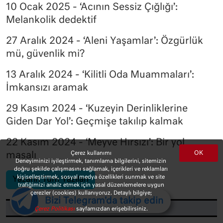
10 Ocak 2025 - ‘Acının Sessiz Çığlığı’:
Melankolik dedektif
27 Aralık 2024 - ‘Aleni Yaşamlar’: Özgürlük
mü, güvenlik mi?
13 Aralık 2024 - ‘Kilitli Oda Muammaları’:
İmkansızı aramak
29 Kasım 2024 - ‘Kuzeyin Derinliklerine
Giden Dar Yol’: Geçmişe takılıp kalmak
22 Kasım 2024 - ‘Meyve Hırsızı’: Bir yol
OK
Çerez kullanımı
masalı
Deneyiminizi iyileştirmek, tanımlama bilgilerini, sitemizin
doğru şekilde çalışmasını sağlamak, içerikleri ve reklamları
kişiselleştirmek, sosyal medya özellikleri sunmak ve site
Yazarın Tüm Yazıları
trafiğimizi analiz etmek için yasal düzenlemelere uygun
çerezler (cookies) kullanıyoruz. Detaylı bilgiye;
Bizi Telegram'da takip edin
Çerez Politikası
sayfamızdan erişebilirsiniz.