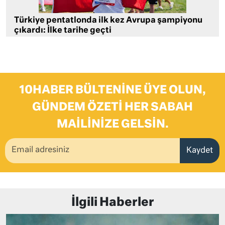
Türkiye pentatlonda ilk kez Avrupa şampiyonu
çıkardı: İlke tarihe geçti
10HABER BÜLTENINE ÜYE OLUN,
GÜNDEM ÖZETI HER SABAH
MAILINIZE GELSIN.
Kaydet
İlgili Haberler