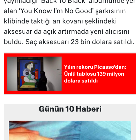
yayınladığı ‘Back To Black’ albümünde yer
alan ‘You Know I’m No Good’ şarkısının
klibinde taktığı arı kovanı şeklindeki
aksesuar da açık artırmada yeni alıcısını
buldu. Saç aksesuarı 23 bin dolara satıldı.
Yılın rekoru Picasso’dan:
Ünlü tablosu 139 milyon
dolara satıldı
Günün 10 Haberi