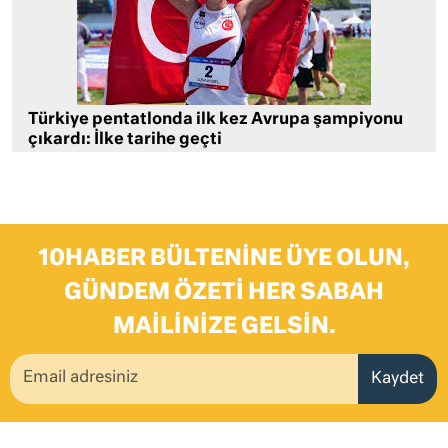
Türkiye pentatlonda ilk kez Avrupa şampiyonu
çıkardı: İlke tarihe geçti
10HABER BÜLTENINE ÜYE OLUN,
GÜNDEM ÖZETI HER SABAH
MAILINIZE GELSIN.
Kaydet