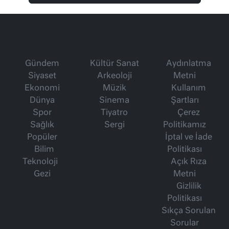
Gündem
Kültür Sanat
Aydınlatma
Siyaset
Arkeoloji
Metni
Ekonomi
Müzik
Kullanım
Dünya
Sinema
Şartları
Spor
Tiyatro
Çerez
Sağlık
Sergi
Politikamız
Popüler
İptal ve İade
Bilim
Politikası
Teknoloji
Açık Rıza
Gezi
Metni
Gizlilik
Politikası
Sıkça Sorulan
Sorular