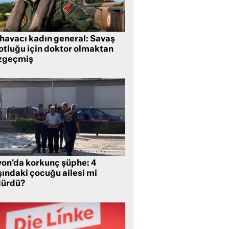
 havacı kadın general: Savaş
lotluğu için doktor olmaktan
zgeçmiş
yon’da korkunç şüphe: 4
şındaki çocuğu ailesi mi
dürdü?