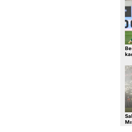
Beş
kaç
Sa
Mıs