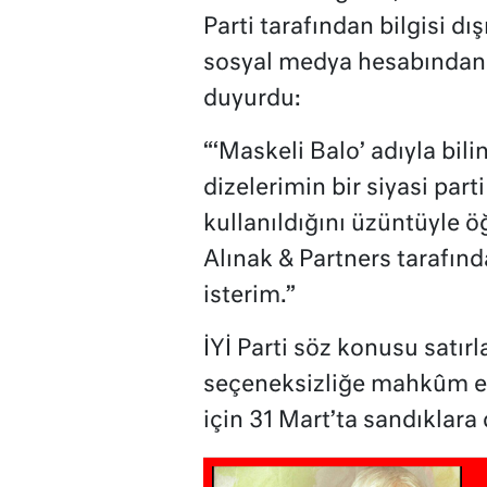
Parti tarafından bilgisi d
sosyal medya hesabından 
duyurdu:
“‘Maskeli Balo’ adıyla bil
dizelerimin bir siyasi part
kullanıldığını üzüntüyle ö
Alınak & Partners tarafın
isterim.”
İYİ Parti söz konusu satırla
seçeneksizliğe mahkûm e
için 31 Mart’ta sandıklara 