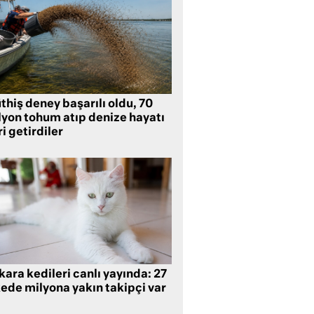
hiş deney başarılı oldu, 70
lyon tohum atıp denize hayatı
i getirdiler
ara kedileri canlı yayında: 27
kede milyona yakın takipçi var