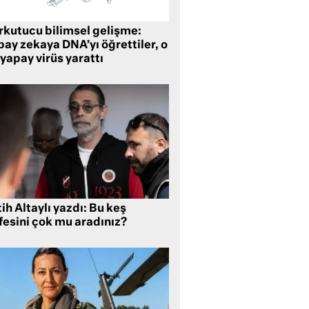
rkutucu bilimsel gelişme:
ay zekaya DNA’yı öğrettiler, o
yapay virüs yarattı
ih Altaylı yazdı: Bu keş
fesini çok mu aradınız?