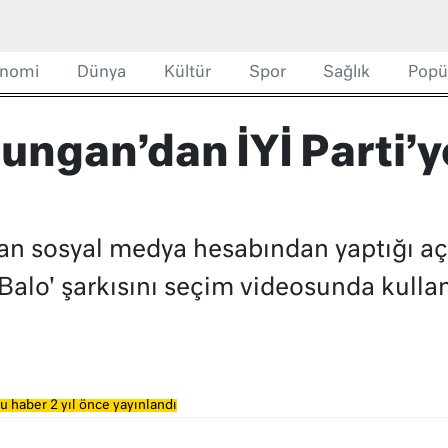
nomi
Dünya
Kültür
Spor
Sağlık
Popü
ngan’dan İYİ Parti’y
n sosyal medya hesabından yaptığı aç
Balo' şarkısını seçim videosunda kullan
u haber 2 yıl önce yayınlandı