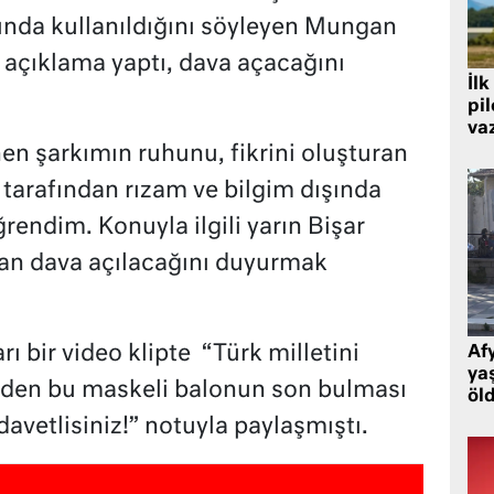
ışında kullanıldığını söyleyen Mungan
açıklama yaptı, dava açacağını
İlk
pi
va
inen şarkımın ruhunu, fikrini oluşturan
i tarafından rızam ve bilgim dışında
ğrendim. Konuyla ilgili yarın Bişar
dan dava açılacağını duyurmak
rı bir video klipte “Türk milletini
Af
ya
den bu maskeli balonun son bulması
öl
davetlisiniz!” notuyla paylaşmıştı.