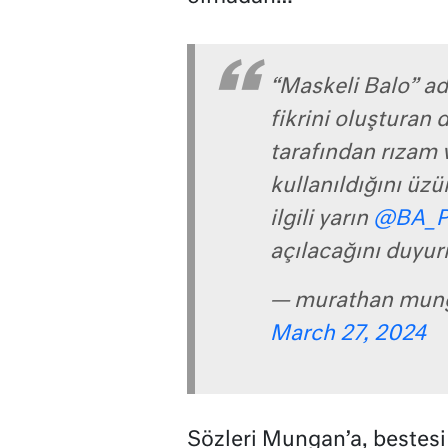
“Maskeli Balo” ad
fikrini oluşturan d
tarafından rızam 
kullanıldığını üz
ilgili yarın
@BA_P
açılacağını duyur
— murathan mun
March 27, 2024
Sözleri Mungan’a, bestesi 