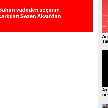
Baharı vadeden seçimin
şarkıları Sezen Aksu’dan
Ank
Tü
As
tan