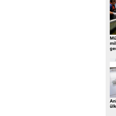
Müt
mi
ger
Ank
ül