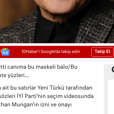
Takip Et
10Haber'i Google'da takip edin
etti canıma bu maskeli balo/Bu
te yüzleri…
it bu satırlar Yeni Türkü tarafından
sözleri İYİ Parti’nin seçim videosunda
than Mungan’ın izni ve onayı