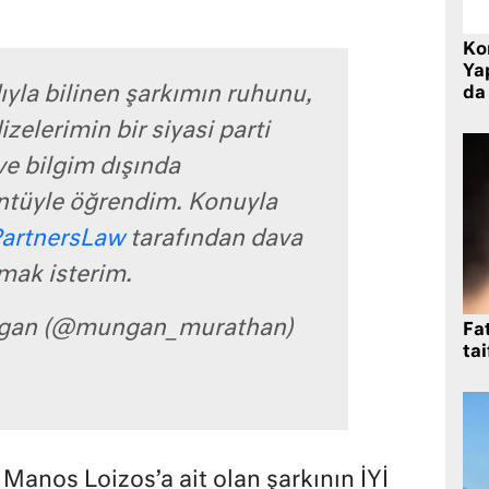
Ko
Yap
ıyla bilinen şarkımın ruhunu,
da 
izelerimin bir siyasi parti
ve bilgim dışında
üntüyle öğrendim. Konuyla
artnersLaw
tarafından dava
mak isterim.
gan (@mungan_murathan)
Fat
tai
Manos Loizos’a ait olan şarkının İYİ