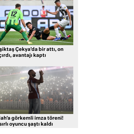
iktaş Çekya’da bir attı, on
ırdı, avantajı kaptı
lah’a görkemli imza töreni!
ırlı oyuncu şaştı kaldı