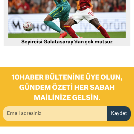
Seyircisi Galatasaray’dan çok mutsuz
10HABER BÜLTENINE ÜYE OLUN,
GÜNDEM ÖZETI HER SABAH
MAILINIZE GELSIN.
Kaydet