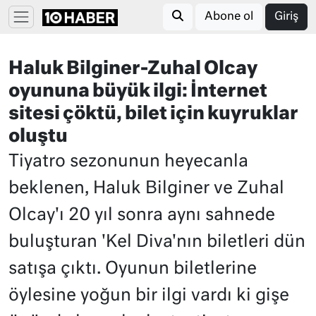
Abone ol
Giriş
Haluk Bilginer-Zuhal Olcay
oyununa büyük ilgi: İnternet
sitesi çöktü, bilet için kuyruklar
oluştu
Tiyatro sezonunun heyecanla
beklenen, Haluk Bilginer ve Zuhal
Olcay'ı 20 yıl sonra aynı sahnede
buluşturan 'Kel Diva'nın biletleri dün
satışa çıktı. Oyunun biletlerine
öylesine yoğun bir ilgi vardı ki gişe