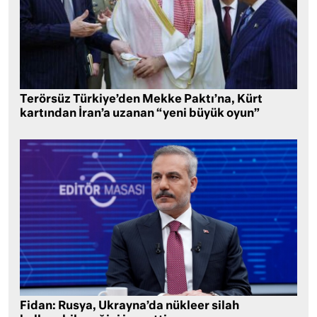
Terörsüz Türkiye’den Mekke Paktı’na, Kürt
kartından İran’a uzanan “yeni büyük oyun”
Fidan: Rusya, Ukrayna’da nükleer silah