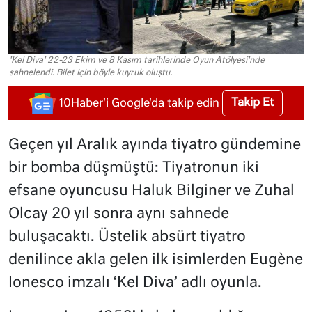
'Kel Diva' 22-23 Ekim ve 8 Kasım tarihlerinde Oyun Atölyesi'nde
sahnelendi. Bilet için böyle kuyruk oluştu.
Takip Et
10Haber'i Google'da takip edin
Geçen yıl Aralık ayında tiyatro gündemine
bir bomba düşmüştü: Tiyatronun iki
efsane oyuncusu Haluk Bilginer ve Zuhal
Olcay 20 yıl sonra aynı sahnede
buluşacaktı. Üstelik absürt tiyatro
denilince akla gelen ilk isimlerden Eugène
Ionesco imzalı ‘Kel Diva’ adlı oyunla.