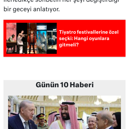
ilerledikçe sohbetin her şeyi değiştirdiği
bir geceyi anlatıyor.
Tiyatro festivallerine özel
seçki: Hangi oyunlara
gitmeli?
Günün 10 Haberi