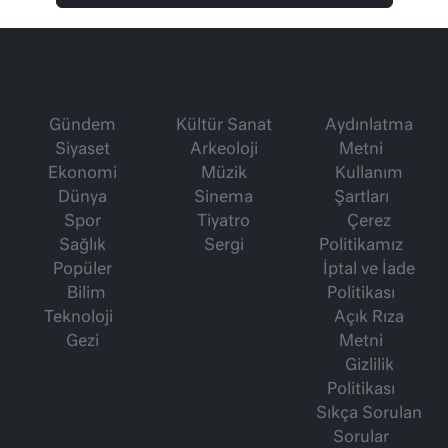
Gündem
Kültür Sanat
Aydınlatma
Siyaset
Arkeoloji
Metni
Ekonomi
Müzik
Kullanım
Dünya
Sinema
Şartları
Spor
Tiyatro
Çerez
Sağlık
Sergi
Politikamız
Popüler
İptal ve İade
Bilim
Politikası
Teknoloji
Açık Rıza
Gezi
Metni
Gizlilik
Politikası
Sıkça Sorulan
Sorular