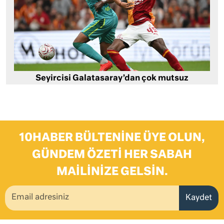
Seyircisi Galatasaray’dan çok mutsuz
10HABER BÜLTENINE ÜYE OLUN,
GÜNDEM ÖZETI HER SABAH
MAILINIZE GELSIN.
Kaydet