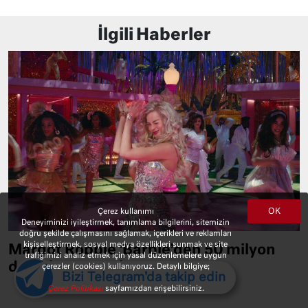
İlgili Haberler
OK
Çerez kullanımı
Deneyiminizi iyileştirmek, tanımlama bilgilerini, sitemizin
doğru şekilde çalışmasını sağlamak, içerikleri ve reklamları
kişiselleştirmek, sosyal medya özellikleri sunmak ve site
Margot Robbie ‘Barbie’den 50 milyon
trafiğimizi analiz etmek için yasal düzenlemelere uygun
dolar kazanacak
çerezler (cookies) kullanıyoruz. Detaylı bilgiye;
Bizi Telegram'da takip edin
Çerez Politikası
sayfamızdan erişebilirsiniz.