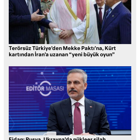
Terörsüz Türkiye’den Mekke Paktı’na, Kürt
kartından İran’a uzanan “yeni büyük oyun”
Fidan: Rusya, Ukrayna’da nükleer silah