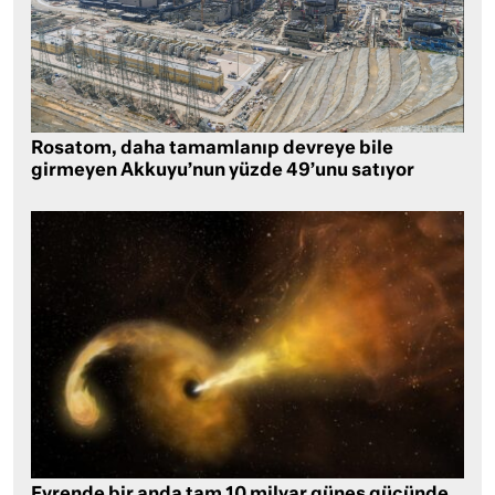
Rosatom, daha tamamlanıp devreye bile
girmeyen Akkuyu’nun yüzde 49’unu satıyor
Evrende bir anda tam 10 milyar güneş gücünde