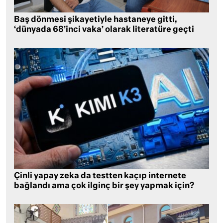
Baş dönmesi şikayetiyle hastaneye gitti,
‘dünyada 68’inci vaka’ olarak literatüre geçti
Çinli yapay zeka da testten kaçıp internete
bağlandı ama çok ilginç bir şey yapmak için?