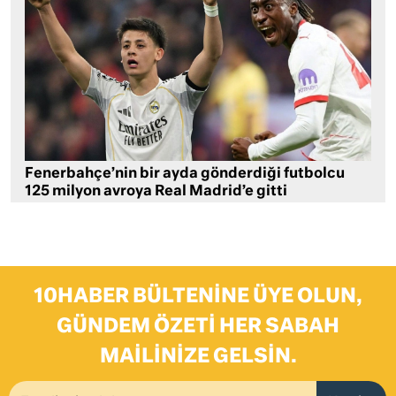
Fenerbahçe’nin bir ayda gönderdiği futbolcu
125 milyon avroya Real Madrid’e gitti
10HABER BÜLTENINE ÜYE OLUN,
GÜNDEM ÖZETI HER SABAH
MAILINIZE GELSIN.