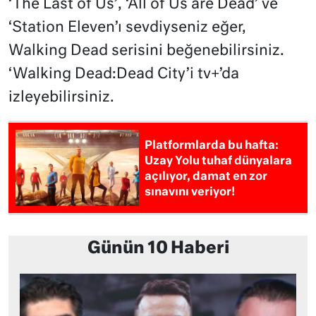
‘The Last of Us’, ‘All of Us are Dead’ ve
‘Station Eleven’ı sevdiyseniz eğer,
Walking Dead serisini beğenebilirsiniz.
‘Walking Dead:Dead City’i tv+’da
izleyebilirsiniz.
Platformlarda bu hafta:
Uzay Yolu tuhaf dünyalara
açılıyor, damat en zor
sınavını veriyor!
Günün 10 Haberi