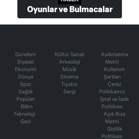
Oyunlar ve Bulmacalar
Gündem
Kültür Sanat
Aydınlatma
Siyaset
Arkeoloji
Metni
Ekonomi
Müzik
Kullanım
Dünya
Sinema
Şartları
Spor
Tiyatro
Çerez
Sağlık
Sergi
Politikamız
Popüler
İptal ve İade
Bilim
Politikası
Teknoloji
Açık Rıza
Gezi
Metni
Gizlilik
Politikası