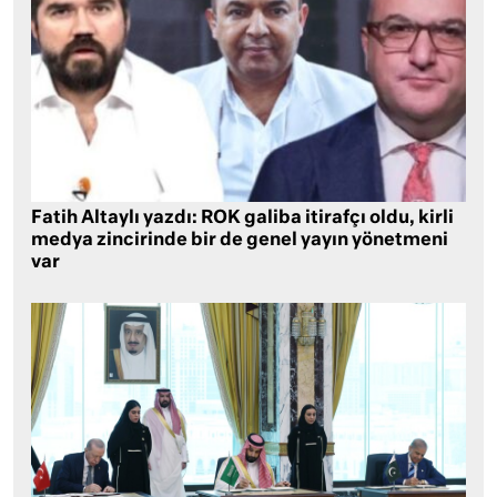
Fatih Altaylı yazdı: ROK galiba itirafçı oldu, kirli
medya zincirinde bir de genel yayın yönetmeni
var