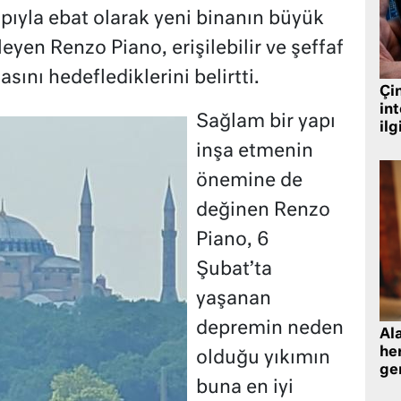
apıyla ebat olarak yeni binanın büyük
leyen Renzo Piano, erişilebilir ve şeffaf
sını hedeflediklerini belirtti.
Çin
in
Sağlam bir yapı
ilg
inşa etmenin
önemine de
değinen Renzo
Piano, 6
Şubat’ta
yaşanan
depremin neden
Al
her
olduğu yıkımın
gen
buna en iyi