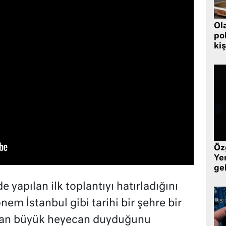
Ol
pol
kiş
Öz
Yen
ge
 yapılan ilk toplantıyı hatırladığını
nem İstanbul gibi tarihi bir şehre bir
tan büyük heyecan duyduğunu