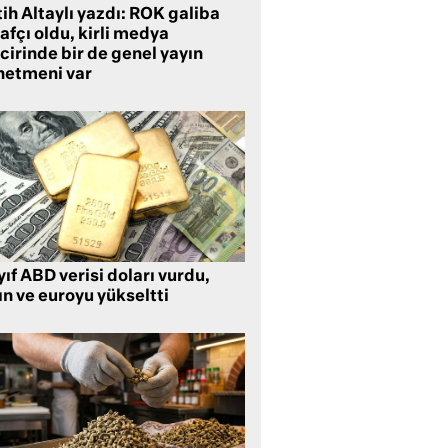
ih Altaylı yazdı: ROK galiba
rafçı oldu, kirli medya
cirinde bir de genel yayın
netmeni var
ıf ABD verisi doları vurdu,
ın ve euroyu yükseltti