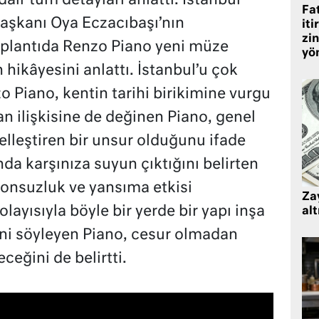
air tüm detayları anlattı. İstanbul
Fat
şkanı Oya Eczacıbaşı’nın
iti
zin
plantıda Renzo Piano yeni müze
yö
 hikâyesini anlattı. İstanbul’u çok
 Piano, kentin tarihi birikimine vurgu
lan ilişkisine de değinen Piano, genel
elleştiren bir unsur olduğunu ifade
ında karşınıza suyun çıktığını belirten
sonsuzluk ve yansıma etkisi
Zay
olayısıyla böyle bir yerde bir yapı inşa
alt
ni söyleyen Piano, cesur olmadan
eğini de belirtti.