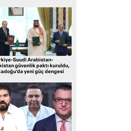
rkiye-Suudi Arabistan-
kistan güvenlik paktı kuruldu,
tadoğu’da yeni güç dengesi