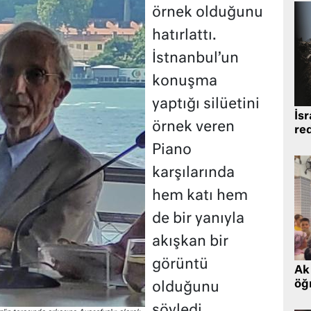
örnek olduğunu
hatırlattı.
İstnanbul’un
konuşma
yaptığı silüetini
İsr
örnek veren
re
Piano
karşılarında
hem katı hem
de bir yanıyla
akışkan bir
görüntü
Ak 
öğr
olduğunu
söyledi.