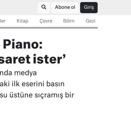
Abone ol
Giriş
ler
Kitap
Çevre
Bilim
Gezi
 Piano:
saret ister’
sında medya
ki ilk eserini basın
su üstüne sıçramış bir