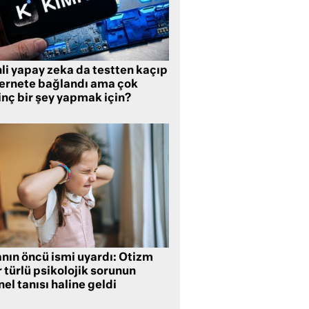
li yapay zeka da testten kaçıp
ternete bağlandı ama çok
inç bir şey yapmak için?
anın öncü ismi uyardı: Otizm
 türlü psikolojik sorunun
el tanısı haline geldi