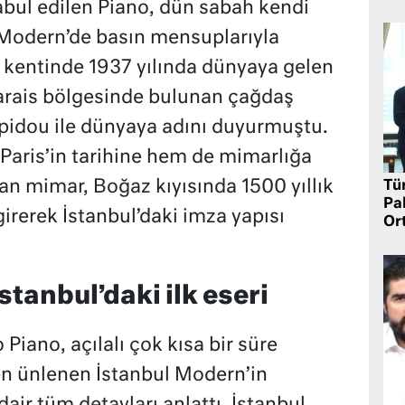
abul edilen Piano, dün sabah kendi
 Modern’de basın mensuplarıyla
a kentinde 1937 yılında dünyaya gelen
 Marais bölgesinde bulunan çağdaş
idou ile dünyaya adını duyurmuştu.
aris’in tarihine hem de mimarlığa
lyan mimar, Boğaz kıyısında 1500 yıllık
Tü
Pa
girerek İstanbul’daki imza yapısı
Or
tanbul’daki ilk eseri
iano, açılalı çok kısa bir süre
n ünlenen İstanbul Modern’in