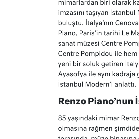
mimarlardan biri olarak k
imzasını taşıyan İstanbul
buluştu. İtalya’nın Cenov
Piano, Paris’in tarihi Le
sanat müzesi Centre Pomp
Centre Pompidou ile hem P
yeni bir soluk getiren İta
Ayasofya ile aynı kadraja 
İstanbul Modern’i anlattı.
Renzo Piano’nun İs
85 yaşındaki mimar Renzo P
olmasına rağmen şimdide