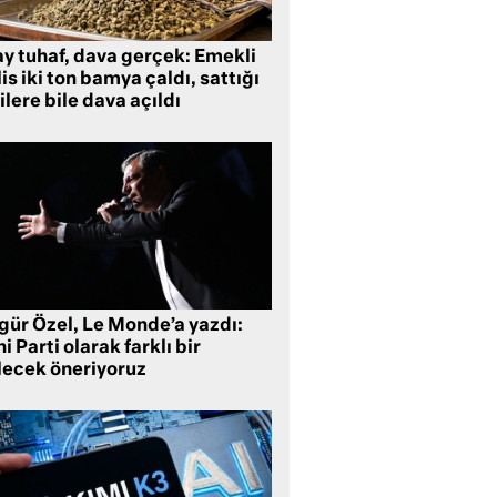
ay tuhaf, dava gerçek: Emekli
is iki ton bamya çaldı, sattığı
ilere bile dava açıldı
gür Özel, Le Monde’a yazdı:
i Parti olarak farklı bir
lecek öneriyoruz