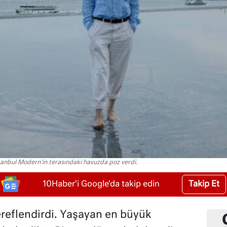
tanbul Modern'in terasındaki havuzda poz verdi.
Takip Et
10Haber'i Google'da takip edin
ereflendirdi. Yaşayan en büyük