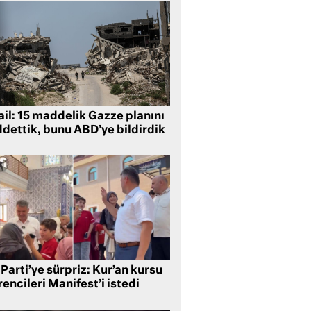
ail: 15 maddelik Gazze planını
ddettik, bunu ABD’ye bildirdik
Parti’ye sürpriz: Kur’an kursu
encileri Manifest’i istedi