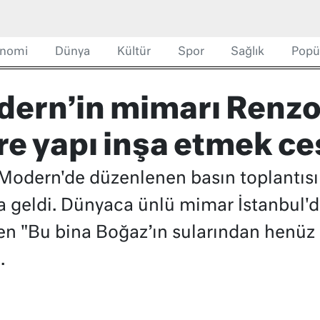
nomi
Dünya
Kültür
Spor
Sağlık
Popü
dern’in mimarı Renzo
ere yapı inşa etmek ce
 Modern'de düzenlenen basın toplantı
a geldi. Dünyaca ünlü mimar İstanbul'da
n "Bu bina Boğaz’ın sularından henüz 
.