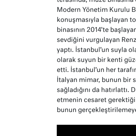
terasında, müze binasına d
Modern Yönetim Kurulu Ba
konuşmasıyla başlayan to
binasının 2014’te başlayan
sevdiğini vurgulayan Renzo
yaptı. İstanbul’un suyla o
olarak suyun bir kenti güz
etti. İstanbul’un her taraf
İtalyan mimar, bunun bir 
sağladığını da hatırlattı. D
etmenin cesaret gerektiği
bunun gerçekleştirilemeyec