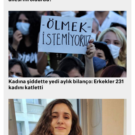
ailesi mi öldürdü?
Kadına şiddette yedi aylık bilanço: Erkekler 231
kadını katletti