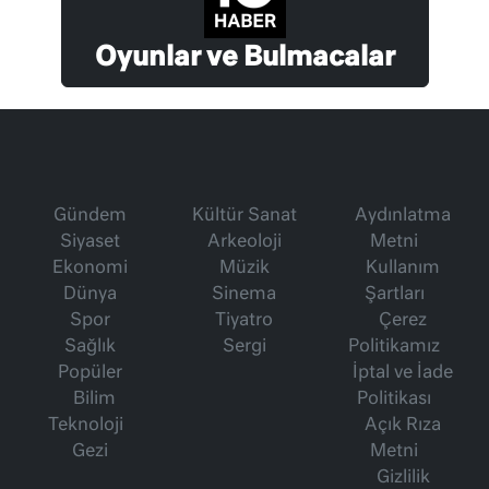
Oyunlar ve Bulmacalar
Gündem
Kültür Sanat
Aydınlatma
Siyaset
Arkeoloji
Metni
Ekonomi
Müzik
Kullanım
Dünya
Sinema
Şartları
Spor
Tiyatro
Çerez
Sağlık
Sergi
Politikamız
Popüler
İptal ve İade
Bilim
Politikası
Teknoloji
Açık Rıza
Gezi
Metni
Gizlilik