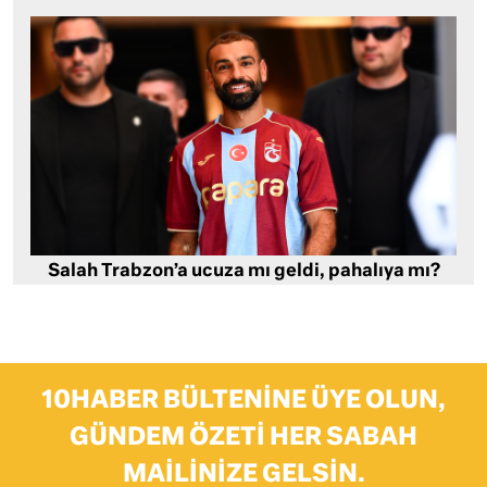
Salah Trabzon’a ucuza mı geldi, pahalıya mı?
10HABER BÜLTENINE ÜYE OLUN,
GÜNDEM ÖZETI HER SABAH
MAILINIZE GELSIN.