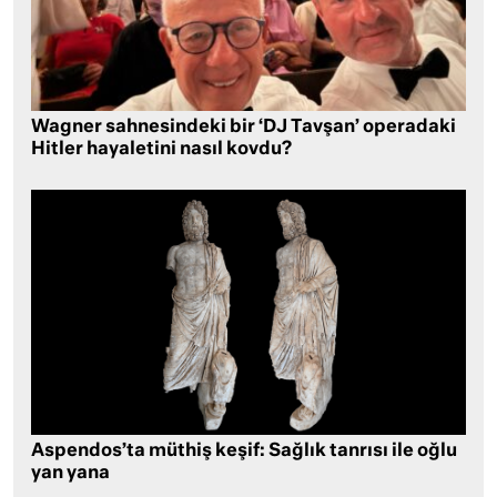
Wagner sahnesindeki bir ‘DJ Tavşan’ operadaki
Hitler hayaletini nasıl kovdu?
Aspendos’ta müthiş keşif: Sağlık tanrısı ile oğlu
yan yana