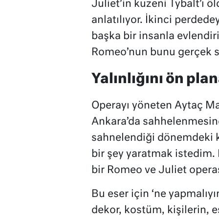
Juliet’in kuzeni Tybalt’ı 
anlatılıyor. İkinci perded
başka bir insanla evlendir
Romeo’nun bunu gerçek sa
Yalınlığını ön pl
Operayı yöneten Aytaç Man
Ankara’da sahhelenmesinde
sahnelendiği dönemdeki k
bir şey yaratmak istedim.
bir Romeo ve Juliet operas
Bu eser için ‘ne yapmalıyı
dekor, kostüm, kişilerin, 