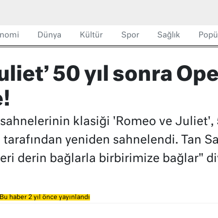
nomi
Dünya
Kültür
Spor
Sağlık
Popü
liet’ 50 yıl sonra Op
!
ahnelerinin klasiği 'Romeo ve Juliet', 
 tarafından yeniden sahnelendi. Tan Sa
leri derin bağlarla birbirimize bağlar" d
Bu haber 2 yıl önce yayınlandı