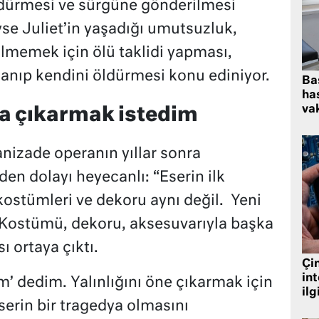
öldürmesi ve sürgüne gönderilmesi
eyse Juliet’in yaşadığı umutsuzluk,
ilmemek için ölü taklidi yapması,
nıp kendini öldürmesi konu ediniyor.
Ba
has
vak
ana çıkarmak istedim
izade operanın yıllar sonra
n dolayı heyecanlı: “Eserin ilk
ostümleri ve dekoru aynı değil. Yeni
 Kostümü, dekoru, aksesuvarıyla başka
ı ortaya çıktı.
Çin
in
m’ dedim. Yalınlığını öne çıkarmak için
ilg
eserin bir tragedya olmasını