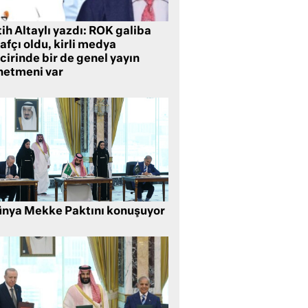
ih Altaylı yazdı: ROK galiba
rafçı oldu, kirli medya
cirinde bir de genel yayın
netmeni var
nya Mekke Paktını konuşuyor