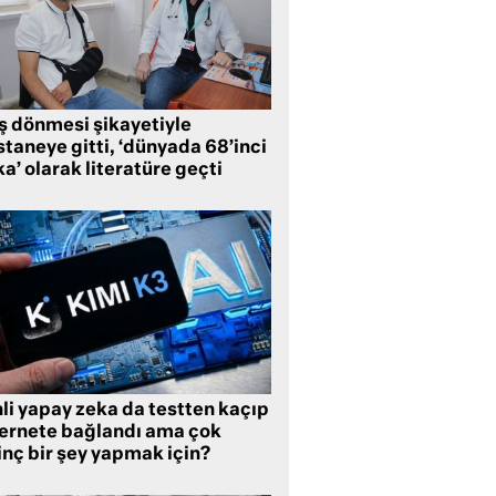
ş dönmesi şikayetiyle
taneye gitti, ‘dünyada 68’inci
a’ olarak literatüre geçti
li yapay zeka da testten kaçıp
ternete bağlandı ama çok
inç bir şey yapmak için?