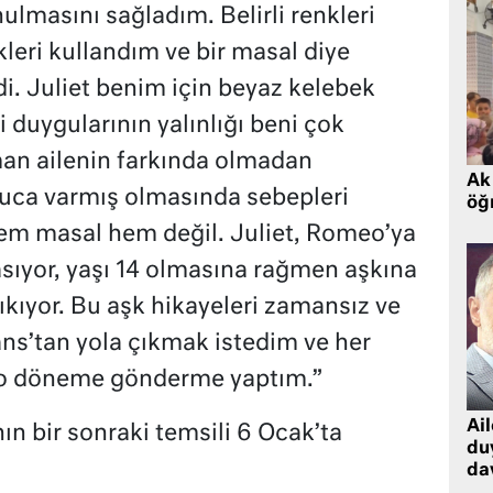
masını sağladım. Belirli renkleri
leri kullandım ve bir masal diye
. Juliet benim için beyaz kelebek
i duygularının yalınlığı beni çok
şman ailenin farkında olmadan
Ak 
nuca varmış olmasında sebepleri
öğr
 hem masal hem değil. Juliet, Romeo’ya
asıyor, yaşı 14 olmasına rağmen aşkına
ıkıyor. Bu aşk hikayeleri zamansız ve
ns’tan yola çıkmak istedim ve her
 o döneme gönderme yaptım.”
Ai
ın bir sonraki temsili 6 Ocak’ta
du
dav