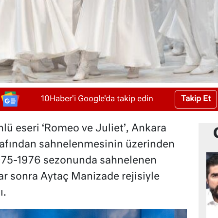
Takip Et
10Haber'i Google'da takip edin
lü eseri ‘Romeo ve Juliet’, Ankara
arafından sahnelenmesinin üzerinden
 1975-1976 sezonunda sahnelenen
lar sonra Aytaç Manizade rejisiyle
ı.