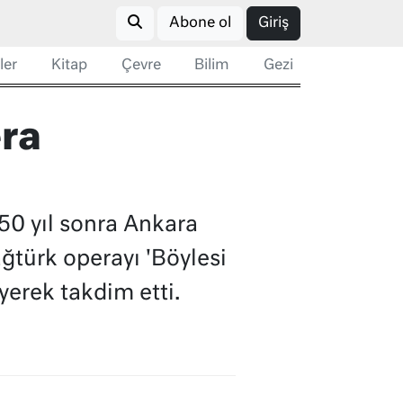
Abone ol
Giriş
ler
Kitap
Çevre
Bilim
Gezi
era
50 yıl sonra Ankara
ğtürk operayı 'Böylesi
iyerek takdim etti.