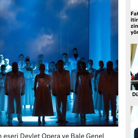
Fat
iti
zin
yö
Dü
 eseri Devlet Opera ve Bale Genel