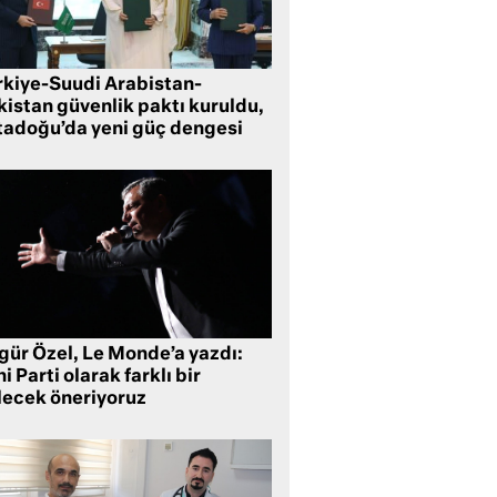
rkiye-Suudi Arabistan-
kistan güvenlik paktı kuruldu,
tadoğu’da yeni güç dengesi
gür Özel, Le Monde’a yazdı:
i Parti olarak farklı bir
lecek öneriyoruz