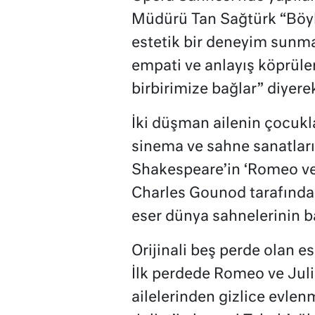
Müdürü Tan Sağtürk “Böyle
estetik bir deneyim sunm
empati ve anlayış köprüleri
birbirimize bağlar” diyere
İki düşman ailenin çocukla
sinema ve sahne sanatların
Shakespeare’in ‘Romeo ve J
Charles Gounod tarafında
eser dünya sahnelerinin 
Orijinali beş perde olan es
İlk perdede Romeo ve Julie
ailelerinden gizlice evle