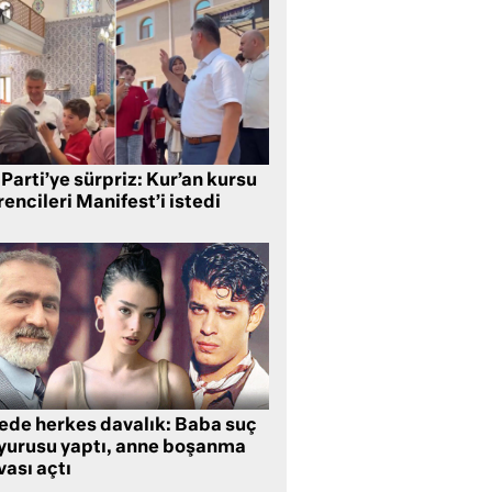
Parti’ye sürpriz: Kur’an kursu
encileri Manifest’i istedi
lede herkes davalık: Baba suç
yurusu yaptı, anne boşanma
ası açtı