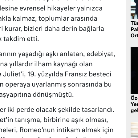
sine evrensel hikayeler yalnızca
akla kalmaz, toplumlar arasında
Tü
 kurar, bizleri daha derin bağlarla
Pa
Or
k takdim etti.
rının yaşadığı aşkı anlatan, edebiyat,
a yıllardır ilham kaynağı olan
uliet’i, 19. yüzyılda Fransız besteci
n operaya uyarlanmış sonrasında bu
başyapıtına dönüşmüştü.
Öz
Yen
er iki perde olacak şekilde tasarlandı.
ge
t’in tanışma, birbirine aşık olması,
nmeleri, Romeo’nun intikam almak için