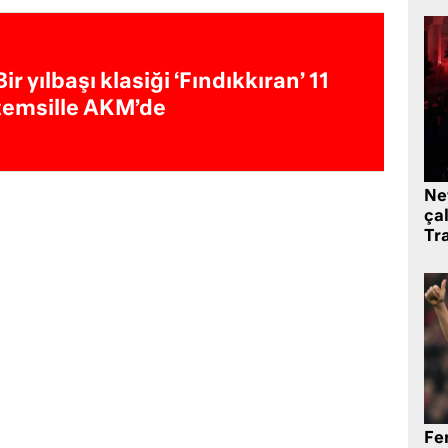
Bir yılbaşı klasiği ‘Fındıkkıran’ 11
temsille AKM’de
Ne
çal
Tr
Fe