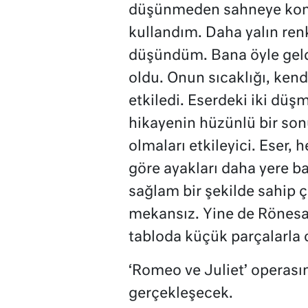
düşünmeden sahneye konul
kullandım. Daha yalın renk
düşündüm. Bana öyle geldi
oldu. Onun sıcaklığı, kend
etkiledi. Eserdeki iki dü
hikayenin hüzünlü bir so
olmaları etkileyici. Eser,
göre ayakları daha yere b
sağlam bir şekilde sahip ç
mekansız. Yine de Rönesa
tabloda küçük parçalarla
‘Romeo ve Juliet’ operasın
gerçekleşecek.