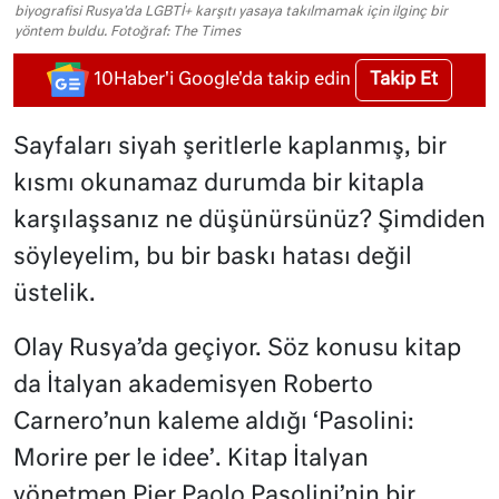
biyografisi Rusya'da LGBTİ+ karşıtı yasaya takılmamak için ilginç bir
yöntem buldu. Fotoğraf: The Times
Takip Et
10Haber'i Google'da takip edin
Sayfaları siyah şeritlerle kaplanmış, bir
kısmı okunamaz durumda bir kitapla
karşılaşsanız ne düşünürsünüz? Şimdiden
söyleyelim, bu bir baskı hatası değil
üstelik.
Olay Rusya’da geçiyor. Söz konusu kitap
da İtalyan akademisyen Roberto
Carnero’nun kaleme aldığı ‘Pasolini:
Morire per le idee’. Kitap İtalyan
yönetmen Pier Paolo Pasolini’nin bir