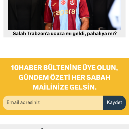
Salah Trabzon’a ucuza mı geldi, pahalıya mı?
10HABER BÜLTENINE ÜYE OLUN,
GÜNDEM ÖZETI HER SABAH
MAILINIZE GELSIN.
Kaydet