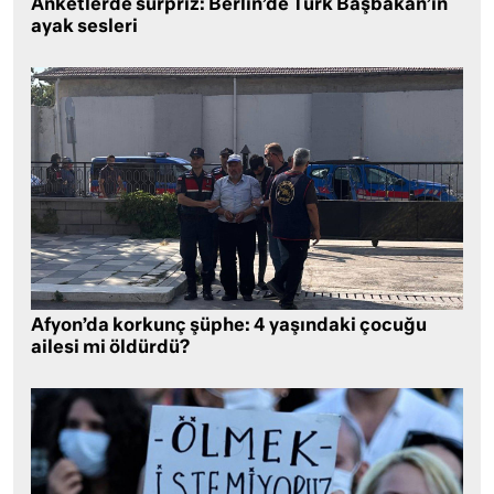
Anketlerde sürpriz: Berlin’de Türk Başbakan’ın
ayak sesleri
Afyon’da korkunç şüphe: 4 yaşındaki çocuğu
ailesi mi öldürdü?