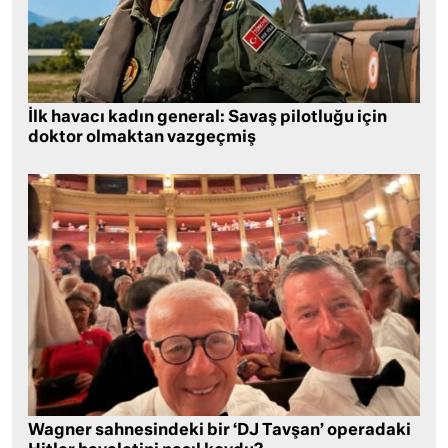
İlk havacı kadın general: Savaş pilotluğu için
doktor olmaktan vazgeçmiş
Wagner sahnesindeki bir ‘DJ Tavşan’ operadaki