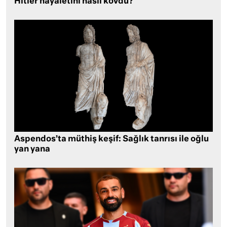
Hitler hayaletini nasıl kovdu?
Aspendos’ta müthiş keşif: Sağlık tanrısı ile oğlu
yan yana