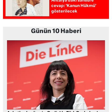
Antalya’daki sansüre
cevap: ‘Kanun Hükmü’
gösterilecek
Günün 10 Haberi