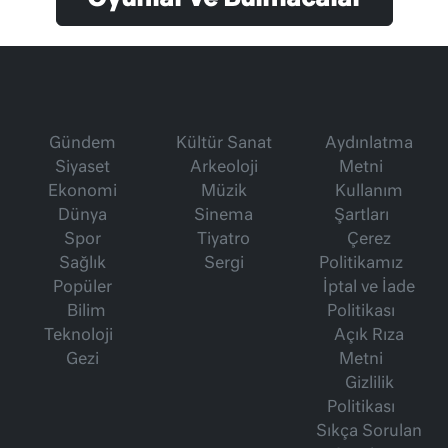
Gündem
Kültür Sanat
Aydınlatma
Siyaset
Arkeoloji
Metni
Ekonomi
Müzik
Kullanım
Dünya
Sinema
Şartları
Spor
Tiyatro
Çerez
Sağlık
Sergi
Politikamız
Popüler
İptal ve İade
Bilim
Politikası
Teknoloji
Açık Rıza
Gezi
Metni
Gizlilik
Politikası
Sıkça Sorulan