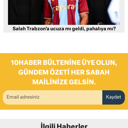
Salah Trabzon’a ucuza mı geldi, pahalıya mı?
10HABER BÜLTENINE ÜYE OLUN,
GÜNDEM ÖZETI HER SABAH
MAILINIZE GELSIN.
Kaydet
İlgili Haberler