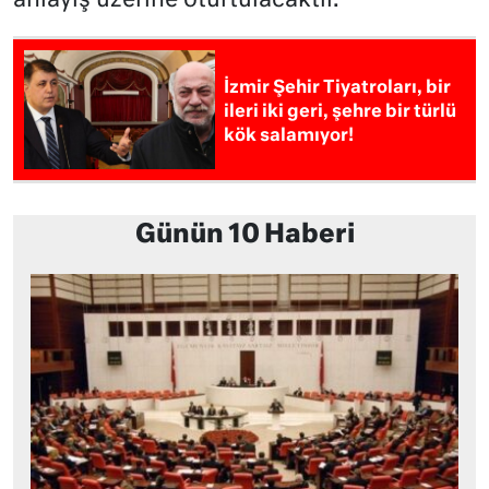
anlayış üzerine oturtulacaktır.”
İzmir Şehir Tiyatroları, bir
ileri iki geri, şehre bir türlü
kök salamıyor!
Günün 10 Haberi