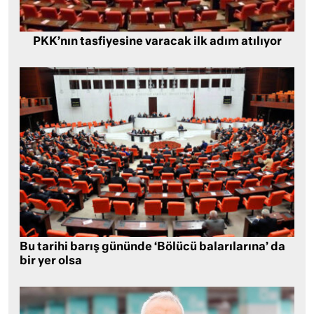
PKK’nın tasfiyesine varacak ilk adım atılıyor
Bu tarihi barış gününde ‘Bölücü balarılarına’ da
bir yer olsa