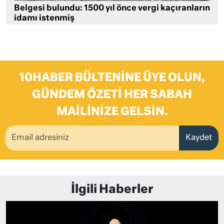
Belgesi bulundu: 1500 yıl önce vergi kaçıranların
idamı istenmiş
10HABER BÜLTENINE ÜYE OLUN,
GÜNDEM ÖZETI HER SABAH
MAILINIZE GELSIN.
Kaydet
İlgili Haberler