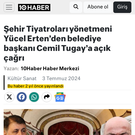
Abone ol
Giriş
Şehir Tiyatroları yönetmeni
Yücel Erten’den belediye
başkanı Cemil Tugay’a açık
çağrı
Yazan:
10Haber Haber Merkezi
Kültür Sanat
3 Temmuz 2024
Bu haber 2 yıl önce yayınlandı