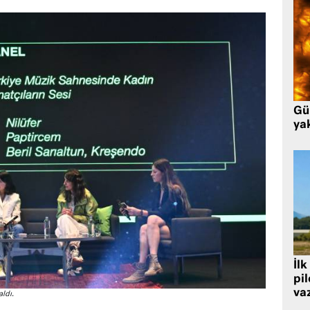
Gü
ya
İlk
pi
va
ldı.