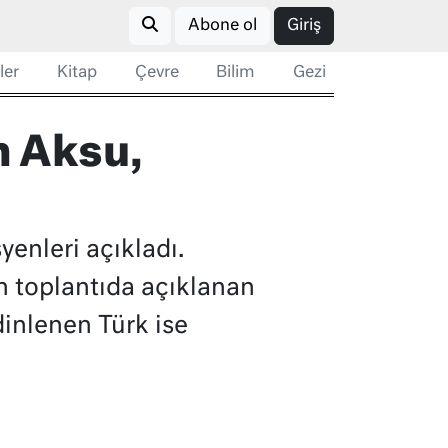
Abone ol
Giriş
ler
Kitap
Çevre
Bilim
Gezi
n Aksu,
enleri açıkladı.
 toplantıda açıklanan
dinlenen Türk ise