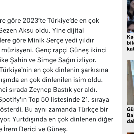
lere göre 2023’te Türkiye’de en çok
ezen Aksu oldu. Yine dijital
Kad
lere göre Minik Serçe yedi yıldır
bil
kat
n müzisyeni. Genç rapçi Güneş ikinci
ike Şahin ve Simge Sağın izliyor.
 Türkiye’nin en çok dinlenin şarkısına
ışında en çok dinlenilen isim oldu.
ci sırada Zeynep Bastık yer aldı.
potify’ın Top 50 listesinde 21. sıraya
österdi. Bu aynı zamanda Türkçe bir
Gü
Ba
liyor. Yurtdışında en çok dinlenen diğer
da
e İrem Derici ve Güneş.