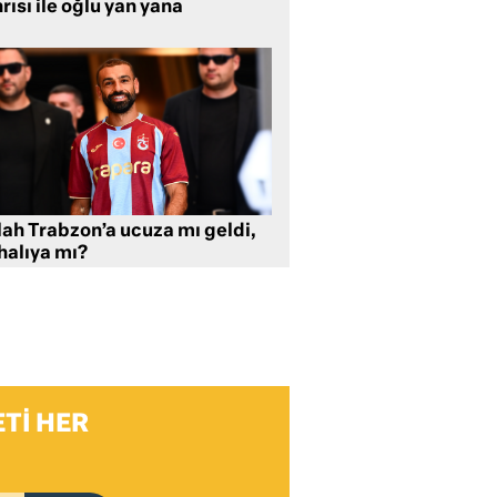
rısı ile oğlu yan yana
lah Trabzon’a ucuza mı geldi,
halıya mı?
TI HER