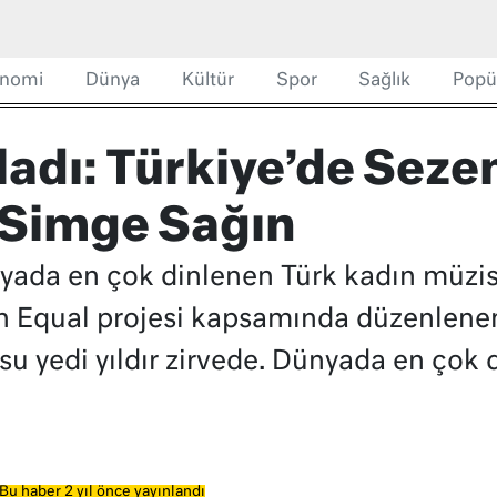
nomi
Dünya
Kültür
Spor
Sağlık
Popü
ladı: Türkiye’de Seze
 Simge Sağın
nyada en çok dinlenen Türk kadın müzisy
n Equal projesi kapsamında düzenlenen
su yedi yıldır zirvede. Dünyada en çok 
Bu haber 2 yıl önce yayınlandı