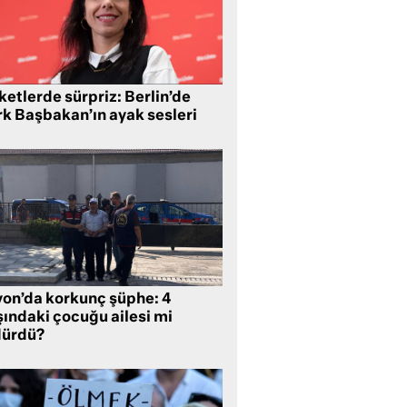
etlerde sürpriz: Berlin’de
rk Başbakan’ın ayak sesleri
yon’da korkunç şüphe: 4
şındaki çocuğu ailesi mi
dürdü?