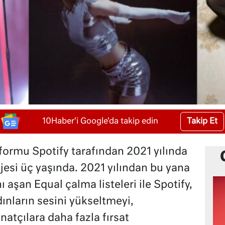
Takip Et
10Haber'i Google'da takip edin
tformu Spotify tarafından 2021 yılında
jesi üç yaşında. 2021 yılından bu yana
 aşan Equal çalma listeleri ile Spotify,
ınların sesini yükseltmeyi,
atçılara daha fazla fırsat