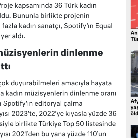
Proje kapsamında 36 Türk kadın
ldu. Bununla birlikte projenin
fazla kadın sanatçı, Spotify’ın Equal
Ank
yer aldı.
Tü
müzisyenlerin dinlenme
ttı
 çok duyurabilmeleri amacıyla hayata
da kadın müzisyenlerin dinlenme oranı
Af
 Spotify’ın editoryal çalma
ya
yısı 2023’te, 2022’ye kıyasla yüzde 36
öl
siyle birlikte Türkiye Top 50 listesinde
ayısı 2021’den bu yana yüzde 110’un