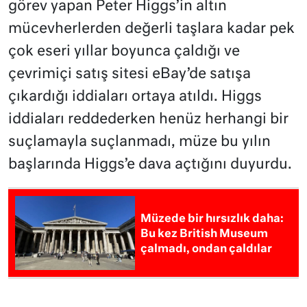
görev yapan Peter Higgs’in altın
mücevherlerden değerli taşlara kadar pek
çok eseri yıllar boyunca çaldığı ve
çevrimiçi satış sitesi eBay’de satışa
çıkardığı iddiaları ortaya atıldı. Higgs
iddiaları reddederken henüz herhangi bir
suçlamayla suçlanmadı, müze bu yılın
başlarında Higgs’e dava açtığını duyurdu.
Müzede bir hırsızlık daha:
Bu kez British Museum
çalmadı, ondan çaldılar