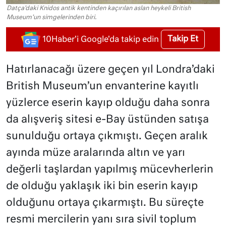
Datça'daki Knidos antik kentinden kaçırılan aslan heykeli British
Museum'un simgelerinden biri.
Takip Et
10Haber'i Google'da takip edin
Hatırlanacağı üzere geçen yıl Londra’daki
British Museum’un envanterine kayıtlı
yüzlerce eserin kayıp olduğu daha sonra
da alışveriş sitesi e-Bay üstünden satışa
sunulduğu ortaya çıkmıştı. Geçen aralık
ayında müze aralarında altın ve yarı
değerli taşlardan yapılmış mücevherlerin
de olduğu yaklaşık iki bin eserin kayıp
olduğunu ortaya çıkarmıştı. Bu süreçte
resmi mercilerin yanı sıra sivil toplum