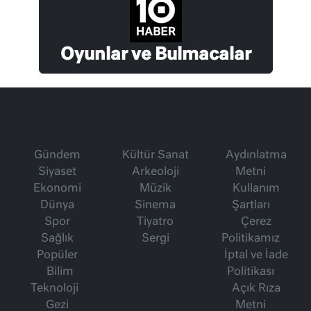
Oyunlar ve Bulmacalar
Gündem
Kültür Sanat
Aydınlatma
Siyaset
Arkeoloji
Metni
Ekonomi
Müzik
Kullanım
Dünya
Sinema
Şartları
Spor
Tiyatro
Çerez
Sağlık
Sergi
Politikamız
Popüler
İptal ve İade
Bilim
Politikası
Teknoloji
Açık Rıza
Gezi
Metni