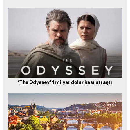
‘The Odyssey’ 1 milyar dolar hasılatı aştı