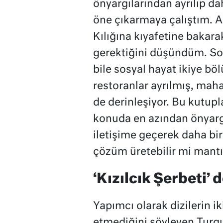
önyargılarından ayrılıp dah
öne çıkarmaya çalıştım. As
Kılığına kıyafetine bakar
gerektiğini düşündüm. So
bile sosyal hayat ikiye b
restoranlar ayrılmış, maha
de derinleşiyor. Bu kutup
konuda en azından önyargı
iletişime geçerek daha bi
çözüm üretebilir mi mantı
‘Kızılcık Şerbeti
Yapımcı olarak dizilerin i
etmediğini söyleyen Turgut