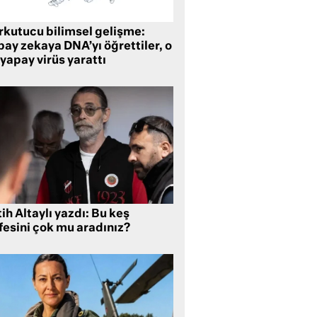
rkutucu bilimsel gelişme:
ay zekaya DNA’yı öğrettiler, o
yapay virüs yarattı
ih Altaylı yazdı: Bu keş
fesini çok mu aradınız?