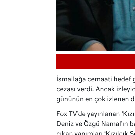
İsmailağa cemaati hedef g
cezası verdi. Ancak izleyi
gününün en çok izlenen diz
Fox TV’de yayınlanan ‘Kız
Deniz ve Özgü Namal’ın ba
çıkan yapımları ‘Kızılcık 