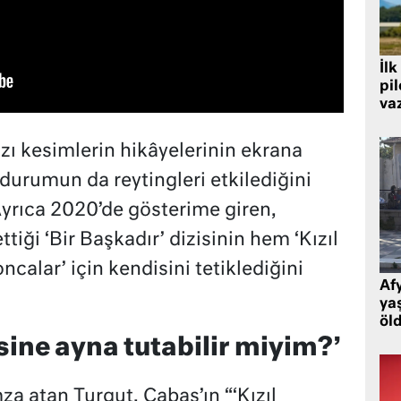
İlk
pi
va
zı kesimlerin hikâyelerinin ekrana
durumun da reytingleri etkilediğini
yrıca 2020’de gösterime giren,
iği ‘Bir Başkadır’ dizisinin hem ‘Kızıl
calar’ için kendisini tetiklediğini
Af
ya
öl
sine ayna tutabilir miyim?’
a atan Turgut, Cabas’ın “‘Kızıl