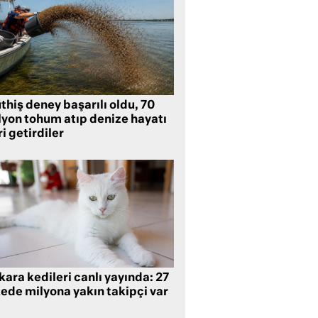
hiş deney başarılı oldu, 70
lyon tohum atıp denize hayatı
i getirdiler
ara kedileri canlı yayında: 27
kede milyona yakın takipçi var