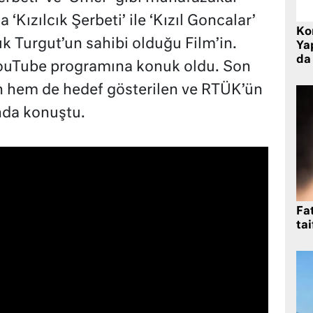
‘Kızılcık Şerbeti’ ile ‘Kızıl Goncalar’
Ko
uk Turgut’un sahibi olduğu Film’in.
Yap
da 
ouTube programına konuk oldu. Son
 hem de hedef gösterilen ve RTÜK’ün
ında konuştu.
Fat
tai