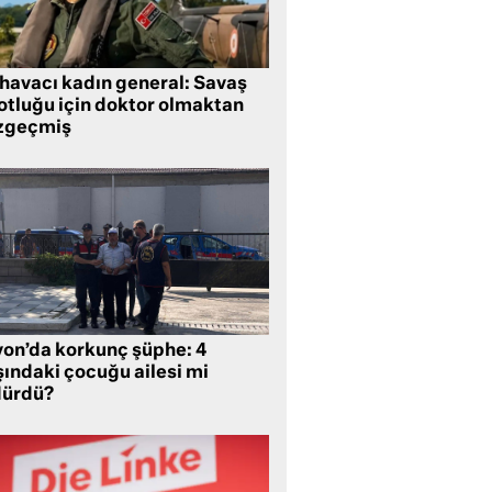
 havacı kadın general: Savaş
lotluğu için doktor olmaktan
zgeçmiş
yon’da korkunç şüphe: 4
şındaki çocuğu ailesi mi
dürdü?