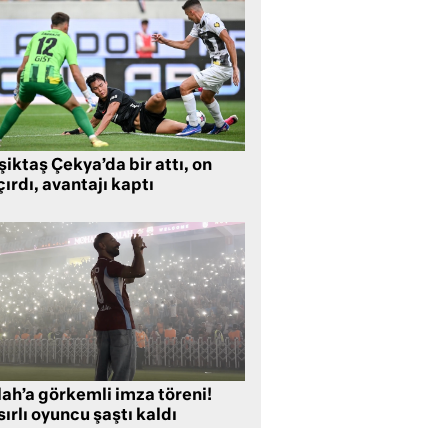
iktaş Çekya’da bir attı, on
ırdı, avantajı kaptı
lah’a görkemli imza töreni!
ırlı oyuncu şaştı kaldı