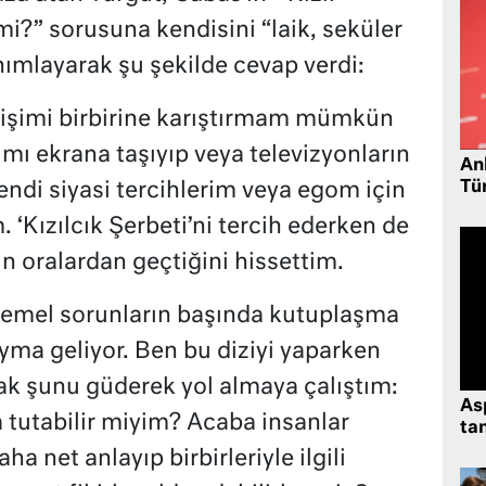
 mi?” sorusuna kendisini “laik, seküler
nımlayarak şu şekilde cevap verdi:
işimi birbirine karıştırmam mümkün
ımı ekrana taşıyıp veya televizyonların
Ank
Tü
di siyasi tercihlerim veya egom için
. ‘Kızılcık Şerbeti’ni tercih ederken de
n oralardan geçtiğini hissettim.
emel sorunların başında kutuplaşma
sayma geliyor. Ben bu diziyi yaparken
ak şunu güderek yol almaya çalıştım:
As
 tutabilir miyim? Acaba insanlar
tan
ha net anlayıp birbirleriyle ilgili