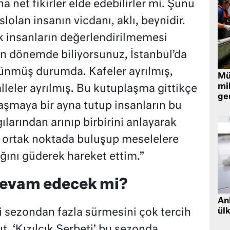
a net fikirler elde edebilirler mi. Şunu
lolan insanın vicdanı, aklı, beynidir.
ak insanların değerlendirilmemesi
n dönemde biliyorsunuz, İstanbul’da
ölünmüş durumda. Kafeler ayrılmış,
Müt
mi
lleler ayrılmış. Bu kutuplaşma gittikçe
ger
laşmaya bir ayna tutup insanların bu
larından arınıp birbirini anlayarak
r ortak noktada buluşup meselelere
ğını güderek hareket ettim.”
’ devam edecek mi?
Ank
ül
ki sezondan fazla sürmesini çok tercih
, ‘Kızılcık Şerbeti’ bu sezonda