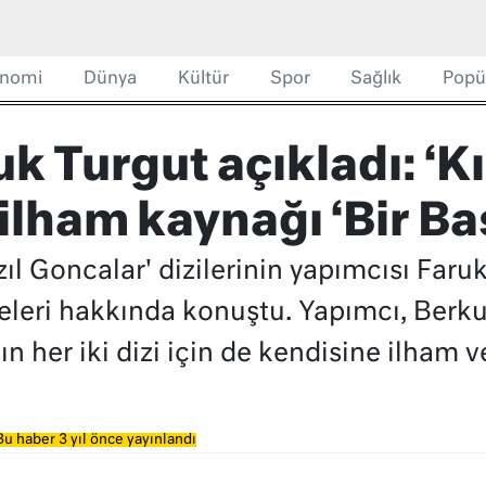
nomi
Dünya
Kültür
Spor
Sağlık
Popü
k Turgut açıkladı: ‘Kı
ilham kaynağı ‘Bir B
Kızıl Goncalar' dizilerinin yapımcısı Fa
eleri hakkında konuştu. Yapımcı, Berku
ın her iki dizi için de kendisine ilham v
Bu haber 3 yıl önce yayınlandı