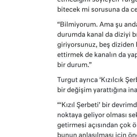
bitecek mi sorusuna da ce
“Bilmiyorum. Ama şu anda r
durumda kanal da diziyi b
giriyorsunuz, beş diziden 
ettirmek de kanalın da ya
bir durum.”
Turgut ayrıca ‘Kızılcık Şe
bir değişim yarattığına in
“‘Kızıl Şerbeti’ bir devri
noktaya geliyor olması sekt
getirmesi açısından çok öne
bunun anlaşılması için öne