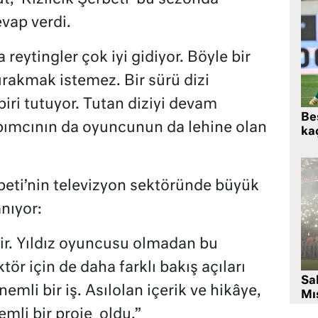
vap verdi.
eytingler çok iyi gidiyor. Böyle bir
ırakmak istemez. Bir sürü dizi
biri tutuyor. Tutan diziyi devam
Beş
pımcının da oyuncunun da lehine olan
kaç
rbeti’nin televizyon sektöründe büyük
anıyor:
mdir. Yıldız oyuncusu olmadan bu
ör için de daha farklı bakış açıları
Sa
mli bir iş. Asılolan içerik ve hikâye,
Mıs
mli bir proje oldu.”