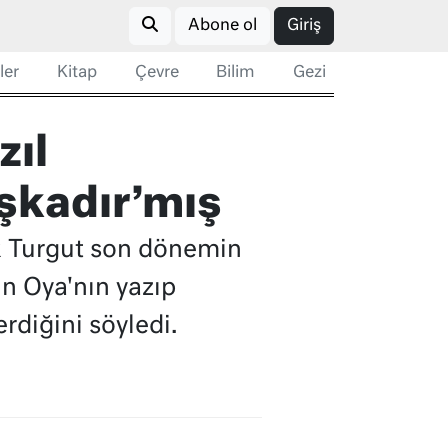
Abone ol
Giriş
ler
Kitap
Çevre
Bilim
Gezi
zıl
aşkadır’mış
ruk Turgut son dönemin
n Oya'nın yazıp
erdiğini söyledi.