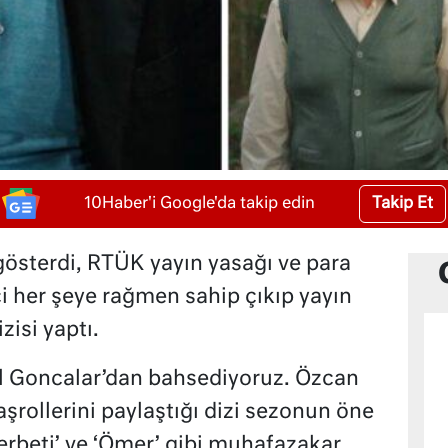
Takip Et
10Haber'i Google'da takip edin
österdi, RTÜK yayın yasağı ve para
ci her şeye rağmen sahip çıkıp yayın
isi yaptı.
ıl Goncalar’dan bahsediyoruz. Özcan
şrollerini paylaştığı dizi sezonun öne
Şerbeti’ ve ‘Ömer’ gibi muhafazakar