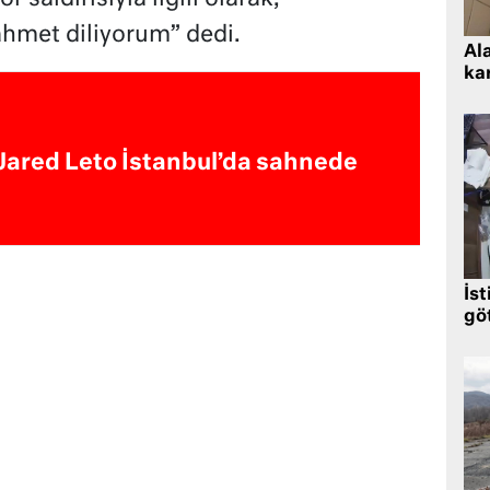
ahmet diliyorum” dedi.
Al
kar
Jared Leto İstanbul’da sahnede
İst
gö