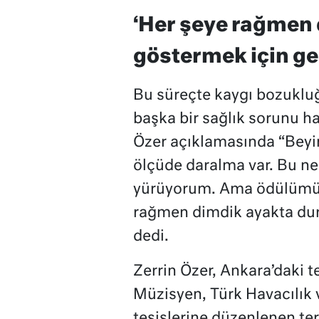
‘Her şeye rağmen
göstermek için ge
Bu süreçte kaygı bozukluğu
başka bir sağlık sorunu h
Özer açıklamasında “Beyi
ölçüde daralma var. Bu n
yürüyorum. Ama ödülümü 
rağmen dimdik ayakta du
dedi.
Zerrin Özer, Ankara’daki t
Müzisyen, Türk Havacılık 
tesislerine düzenlenen terör