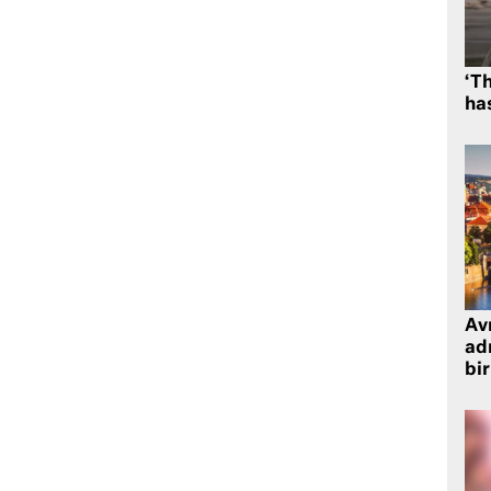
‘Th
has
Avr
adr
bir