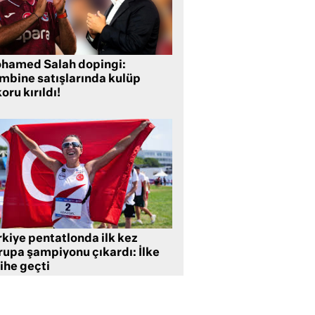
hamed Salah dopingi:
mbine satışlarında kulüp
oru kırıldı!
rkiye pentatlonda ilk kez
rupa şampiyonu çıkardı: İlke
ihe geçti