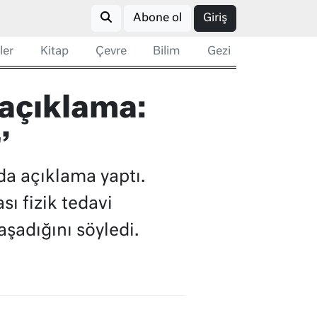
Abone ol
Giriş
ler
Kitap
Çevre
Bilim
Gezi
 açıklama:
’
da açıklama yaptı.
ı fizik tedavi
şadığını söyledi.