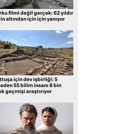
ku filmi değil gerçek: 62 yıldır
in altından için için yanıyor
tuşa için dev işbirliği: 5
eden 55 bilim insanı 8 bin
lık geçmişi araştırıyor