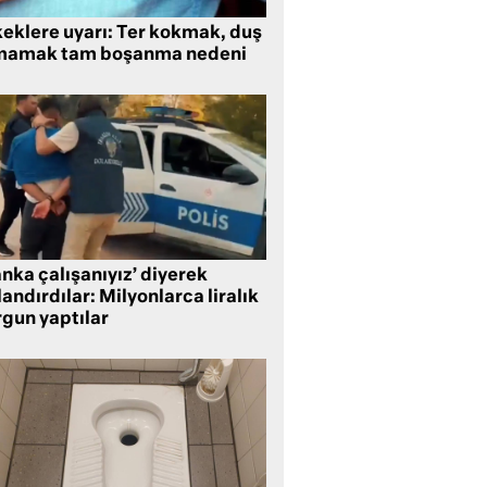
keklere uyarı: Ter kokmak, duş
mamak tam boşanma nedeni
nka çalışanıyız’ diyerek
andırdılar: Milyonlarca liralık
rgun yaptılar