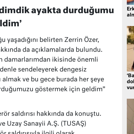
 dimdik ayakta durduğumu
Er
al
ldim’
 yaşadığını belirten Zerrin Özer,
akkında da açıklamalarda bulundu.
n damarlarımdan ikisinde önemli
edenle sendeleyerek dengesiz
‘Ba
almak ve bu gece burada her şeye
dol
vu
rduğumuzu göstermek için geldim”
erör saldırısı hakkında da konuştu.
ve Uzay Sanayii A.Ş. (TUSAŞ)
 saldırısıyla ilgili olarak,