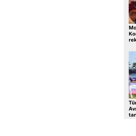
Mo
Ko
rek
Tü
Av
tar