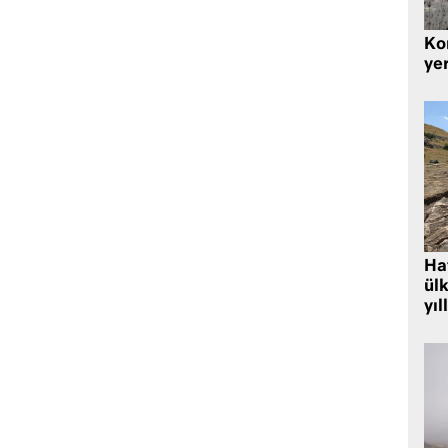
Kor
yer
Hat
ülk
yıl