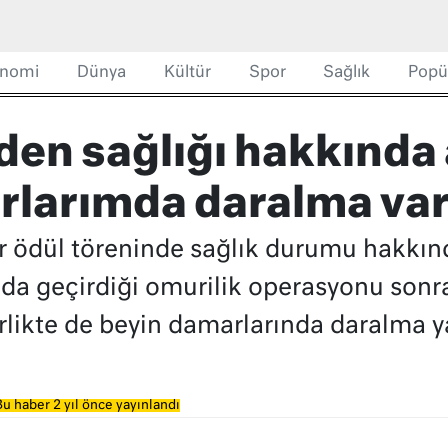
nomi
Dünya
Kültür
Spor
Sağlık
Popü
’den sağlığı hakkında
rlarımda daralma var
bir ödül töreninde sağlık durumu hakkın
a geçirdiği omurilik operasyonu sonras
likte de beyin damarlarında daralma ya
u haber 2 yıl önce yayınlandı