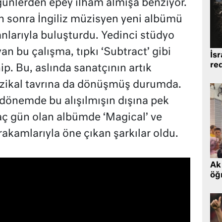
günlerden epey ilham almışa benziyor.
en sonra İngiliz müzisyen yeni albümü
nlarıyla buluşturdu. Yedinci stüdyo
an bu çalışma, tıpkı ‘Subtract’ gibi
İsr
re
ip. Bu, aslında sanatçının artık
zikal tavrına da dönüşmüş durumda.
 dönemde bu alışılmışın dışına pek
kaç gün olan albümde ‘Magical’ ve
akamlarıyla öne çıkan şarkılar oldu.
Ak 
öğr