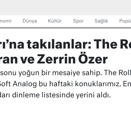
nomi
Dünya
Kültür
Spor
Sağlık
Popü
’na takılanlar: The R
an ve Zerrin Özer
sonu yoğun bir mesaiye sahip. The Roll
Soft Analog bu haftaki konuklarımız. En
rı dinleme listesinde yerini aldı.