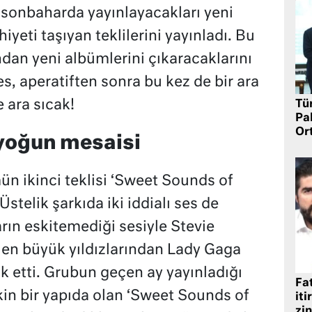
 sonbaharda yayınlayacakları yeni
iyeti taşıyan teklilerini yayınladı. Bu
dından yeni albümlerini çıkaracaklarını
, aperatiften sonra bu kez de bir ara
 ara sıcak!
Tü
Pa
Or
 yoğun mesaisi
n ikinci teklisi ‘Sweet Sounds of
stelik şarkıda iki iddialı ses de
ların eskitemediği sesiyle Stevie
n en büyük yıldızlarından Lady Gaga
k etti. Grubun geçen ay yayınladığı
Fat
kin bir yapıda olan ‘Sweet Sounds of
iti
zin