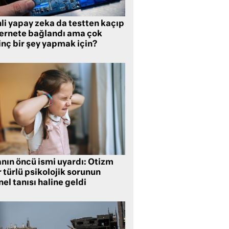
li yapay zeka da testten kaçıp
ternete bağlandı ama çok
inç bir şey yapmak için?
anın öncü ismi uyardı: Otizm
 türlü psikolojik sorunun
el tanısı haline geldi