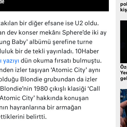
pol
kiş
akılan bir diğer efsane ise U2 oldu.
çan dev konser mekânı Sphere’de iki ay
tung Baby’ albümü şerefine turne
uluk bir de tekli yayınladı. 10Haber
ı yazıyı
dün okuma fırsatı bulmuştu.
Öz
den izler taşıyan ‘Atomic City’ aynı
Yen
ge
lduğu Blondie grubundan da izler
Blondie’nin 1980 çıkışlı klasiği ‘Call
‘Atomic City’ hakkında konuşan
ının hayranlarına bir armağan
iklerini belirtti.