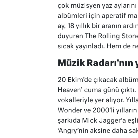
çok müzisyen yaz aylarını
albümleri için aperatif mah
ay, 18 yıllık bir aranın ar
duyuran The Rolling Stones
sıcak yayınladı. Hem de ne
Müzik Radarı’nın
20 Ekim’de çıkacak albümü
Heaven’ cuma günü çıktı. Ü
vokalleriyle yer alıyor. Yıl
Wonder ve 2000’li yılları
şarkıda Mick Jagger’a eşli
‘Angry’nin aksine daha sa