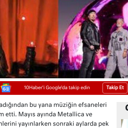
Takip Et
10Haber'i Google'da takip edin
adığından bu yana müziğin efsaneleri
m etti. Mayıs ayında Metallica ve
erini yayınlarken sonraki aylarda pek