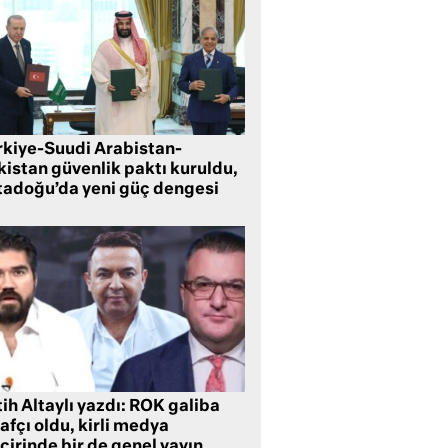
rkiye-Suudi Arabistan-
kistan güvenlik paktı kuruldu,
tadoğu’da yeni güç dengesi
ih Altaylı yazdı: ROK galiba
rafçı oldu, kirli medya
cirinde bir de genel yayın