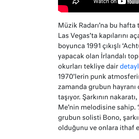
Müzik Radarı’na bu hafta t
Las Vegas’ta kapılarını a
boyunca 1991 çıkışlı ‘Ach
yapacak olan İrlandalı topl
okurları tekliye dair
detayl
1970’lerin punk atmosferin
zamanda grubun hayranı o
taşıyor. Şarkının nakaratı, 
Me’nin melodisine sahip. 
grubun solisti Bono, şark
olduğunu ve onlara ithaf ett