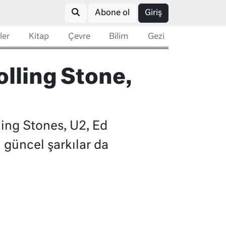
Abone ol
Giriş
ler
Kitap
Çevre
Bilim
Gezi
olling Stone,
ing Stones, U2, Ed
 güncel şarkılar da