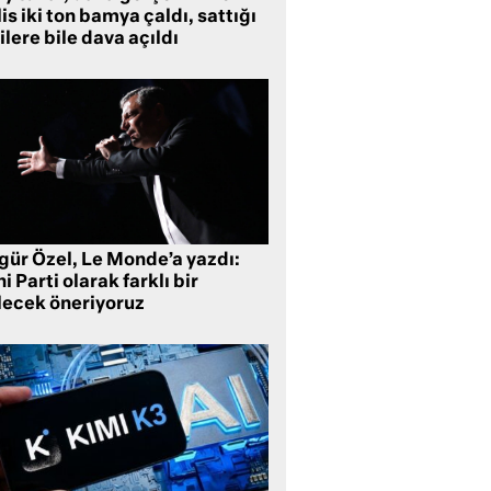
is iki ton bamya çaldı, sattığı
ilere bile dava açıldı
gür Özel, Le Monde’a yazdı:
i Parti olarak farklı bir
lecek öneriyoruz