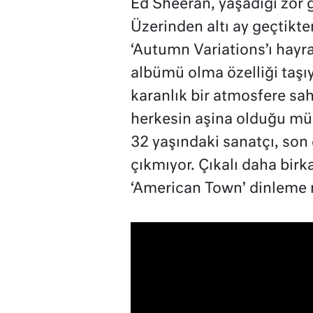
Ed Sheeran, yaşadığı zor 
Üzerinden altı ay geçtikt
‘Autumn Variations’ı hayra
albümü olma özelliği taşıy
karanlık bir atmosfere sah
herkesin aşina olduğu mü
32 yaşındaki sanatçı, son
çıkmıyor. Çıkalı daha bir
‘American Town’ dinleme r