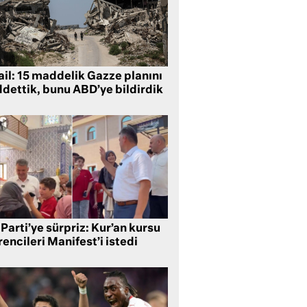
ail: 15 maddelik Gazze planını
ddettik, bunu ABD’ye bildirdik
Parti’ye sürpriz: Kur’an kursu
encileri Manifest’i istedi