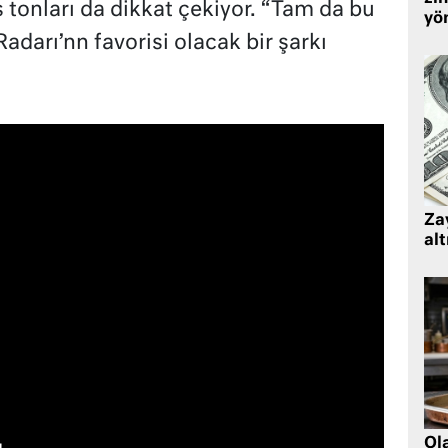
 tonları da dikkat çekiyor. “Tam da bu
yö
darı’nn favorisi olacak bir şarkı
Zay
alt
Ol