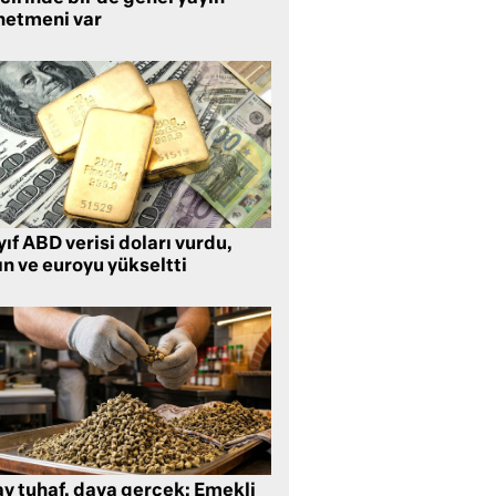
netmeni var
ıf ABD verisi doları vurdu,
ın ve euroyu yükseltti
ay tuhaf, dava gerçek: Emekli