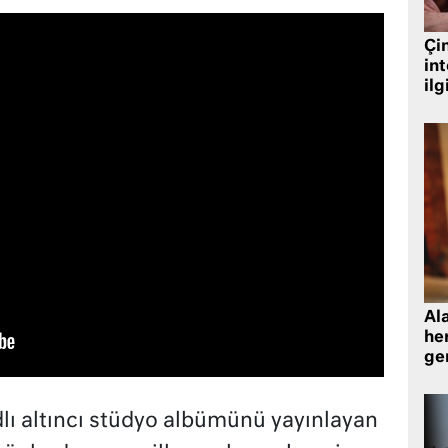
Çin
in
ilg
Al
her
gen
dlı altıncı stüdyo albümünü yayınlayan