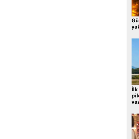
Gü
ya
İlk
pi
va