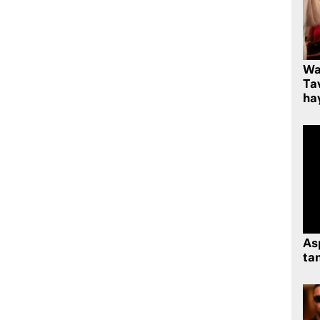
Wa
Ta
hay
As
tan