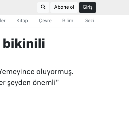
Abone ol
Giriş
ler
Kitap
Çevre
Bilim
Gezi
bikinili
 Yemeyince oluyormuş.
her şeyden önemli"