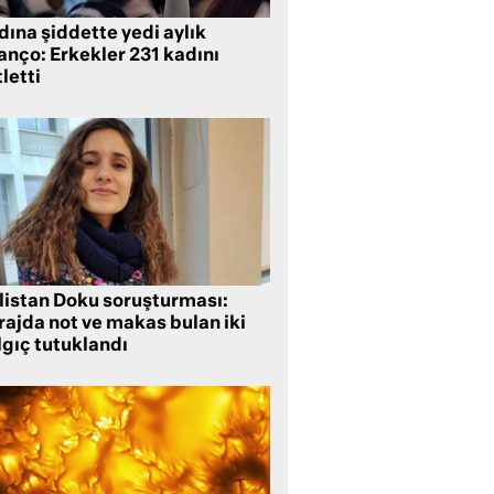
ına şiddette yedi aylık
anço: Erkekler 231 kadını
letti
listan Doku soruşturması:
rajda not ve makas bulan iki
lgıç tutuklandı