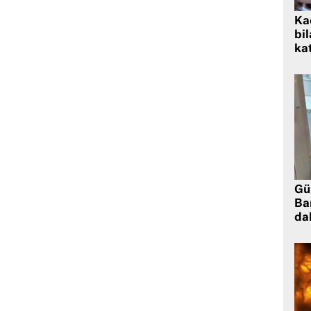
Kad
bil
kat
Gü
Ba
da