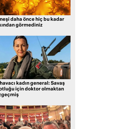
neşi daha önce hiç bu kadar
kından görmediniz
 havacı kadın general: Savaş
lotluğu için doktor olmaktan
zgeçmiş