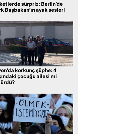
etlerde sürpriz: Berlin’de
rk Başbakan’ın ayak sesleri
yon’da korkunç şüphe: 4
şındaki çocuğu ailesi mi
dürdü?