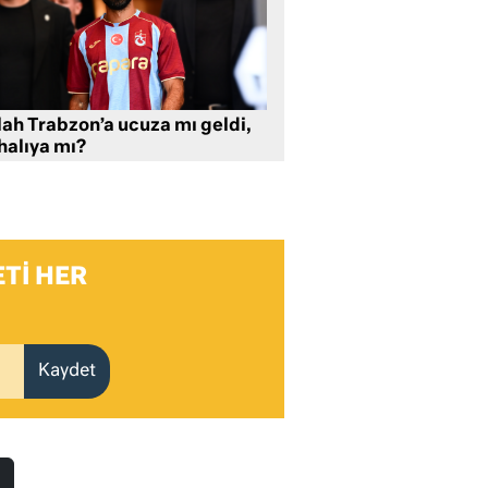
lah Trabzon’a ucuza mı geldi,
halıya mı?
TI HER
Kaydet