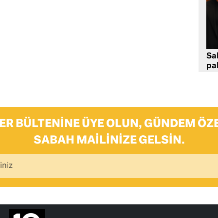
Sa
pa
ER BÜLTENINE ÜYE OLUN, GÜNDEM ÖZE
SABAH MAILINIZE GELSIN.