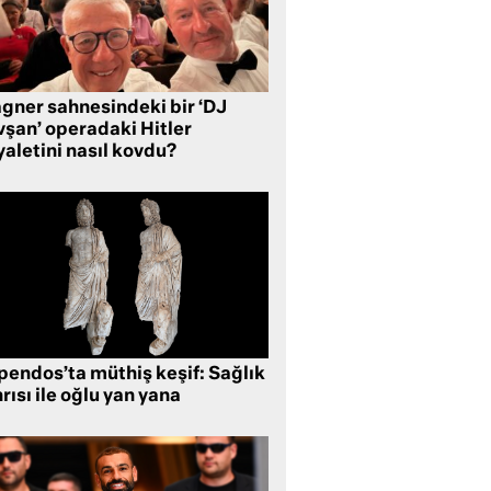
gner sahnesindeki bir ‘DJ
vşan’ operadaki Hitler
aletini nasıl kovdu?
pendos’ta müthiş keşif: Sağlık
rısı ile oğlu yan yana