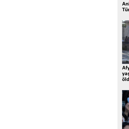
Ank
Tü
Af
ya
öl