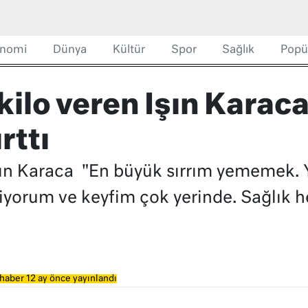
nomi
Dünya
Kültür
Spor
Sağlık
Popü
kilo veren Işın Karaca 
rttı
Işın Karaca "En büyük sırrım yememek.
iyorum ve keyfim çok yerinde. Sağlık 
haber 12 ay önce yayınlandı