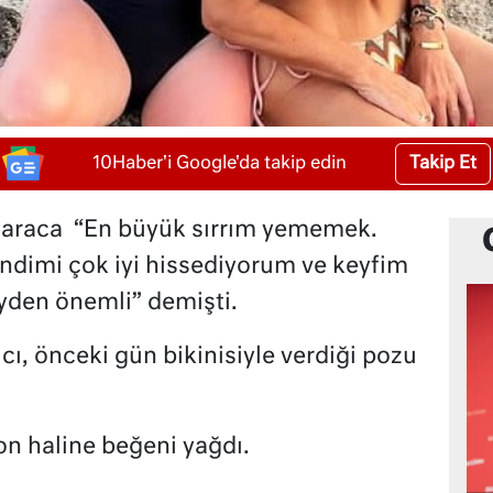
Takip Et
10Haber'i Google'da takip edin
 Karaca “En büyük sırrım yememek.
dimi çok iyi hissediyorum ve keyfim
eyden önemli” demişti.
cı, önceki gün bikinisiyle verdiği pozu
on haline beğeni yağdı.