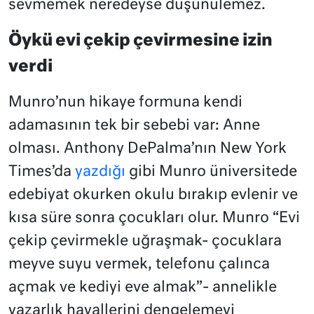
sevmemek neredeyse düşünülemez.
Öykü evi çekip çevirmesine izin
verdi
Munro’nun hikaye formuna kendi
adamasının tek bir sebebi var: Anne
olması. Anthony DePalma’nın New York
Times’da
yazdığı
gibi Munro üniversitede
edebiyat okurken okulu bırakıp evlenir ve
kısa süre sonra çocukları olur. Munro “Evi
çekip çevirmekle uğraşmak- çocuklara
meyve suyu vermek, telefonu çalınca
açmak ve kediyi eve almak”- annelikle
yazarlık hayallerini dengelemeyi