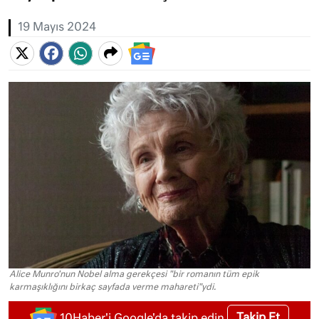
19 Mayıs 2024
Alice Munro'nun Nobel alma gerekçesi "bir romanın tüm epik
karmaşıklığını birkaç sayfada verme mahareti"ydi.
Takip Et
10Haber'i Google'da takip edin