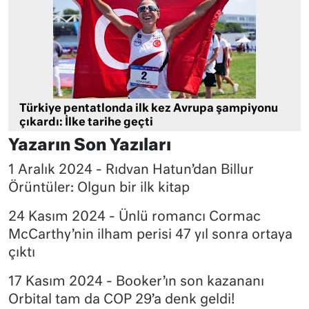
Türkiye pentatlonda ilk kez Avrupa şampiyonu
çıkardı: İlke tarihe geçti
Yazarın Son Yazıları
1 Aralık 2024 - Rıdvan Hatun’dan Billur
Örüntüler: Olgun bir ilk kitap
24 Kasım 2024 - Ünlü romancı Cormac
McCarthy’nin ilham perisi 47 yıl sonra ortaya
çıktı
17 Kasım 2024 - Booker’ın son kazananı
Orbital tam da COP 29’a denk geldi!