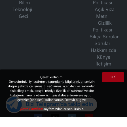
Bilim
Politikası
Teknoloji
Açık Rıza
Gezi
Metni
Gizlilik
Politikası
Sıkça Sorulan
Sorular
Hakkımızda
Künye
İletişim
OK
Çerez kullanımı
Deneyiminizi iyileştirmek, tanımlama bilgilerini, sitemizin
İsmet Berkan Yazıları
doğru şekilde çalışmasını sağlamak, içerikleri ve reklamları
Ertuğrul Özkök Yazıları
kişiselleştirmek, sosyal medya özellikleri sunmak ve site
trafiğimizi analiz etmek için yasal düzenlemelere uygun
Haftalık Gazete
çerezler (cookies) kullanıyoruz. Detaylı bilgiye;
Bizi Telegram'da takip edin
Çerez Politikası
sayfamızdan erişebilirsiniz.