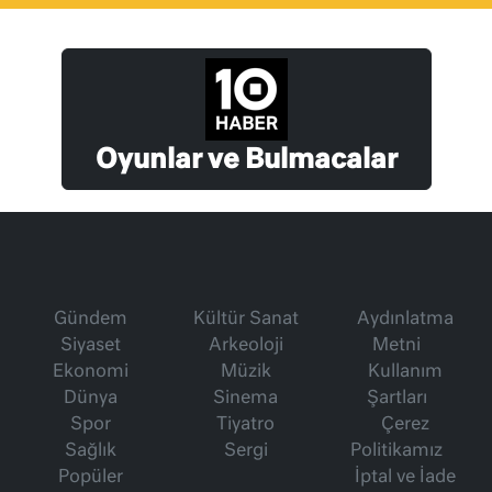
Oyunlar ve Bulmacalar
Gündem
Kültür Sanat
Aydınlatma
Siyaset
Arkeoloji
Metni
Ekonomi
Müzik
Kullanım
Dünya
Sinema
Şartları
Spor
Tiyatro
Çerez
Sağlık
Sergi
Politikamız
Popüler
İptal ve İade