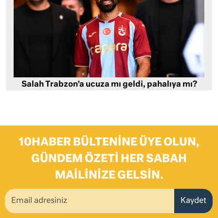
Salah Trabzon’a ucuza mı geldi, pahalıya mı?
10HABER BÜLTENINE ÜYE OLUN,
GÜNDEM ÖZETI HER SABAH
MAILINIZE GELSIN.
Kaydet